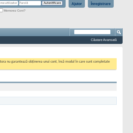
Ajutor
Înregistrare
Memorez Cont?
Căutare Avansată
cestora nu garantează obținerea unui cont, însă modul în care sunt completate