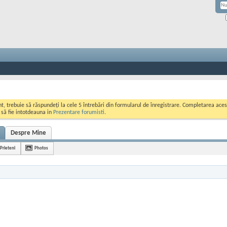
ont, trebuie să răspundeți la cele 5 întrebări din formularul de înregistrare. Completarea a
i să fie intotdeauna in
Prezentare forumisti
.
Despre Mine
Prieteni
Photos