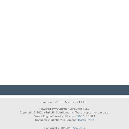
Fus orar: GMT +3. Acum este
11:23
.
Powered by vBulletin™ Versiunea 4.2.0
Copyright © 2026 vBulletin Solutions, Inc. Toate drepturile rezervate.
Search Engine Friendly URLs by
vBSEO
3.5.1 PL1
Traducere vBulletin™ in Romana:
Teascu Dorin
Copyright 2002-2015
SeoPedia