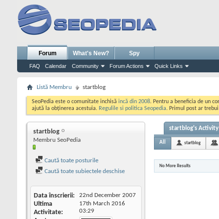
Forum
What's New?
Spy
FAQ
Calendar
Community
Forum Actions
Quick Links
Listă Membru
startblog
SeoPedia este o comunitate inchisă
incă din 2008
. Pentru a beneficia de un c
ajută la obținerea acestuia.
Regulile si politica Seopedia
. Primul post ar trebu
startblog's Activity
startblog
Membru SeoPedia
All
startblog
Caută toate posturile
No More Results
Caută toate subiectele deschise
Data înscrierii
22nd December 2007
Ultima
17th March 2016
03:29
Activitate