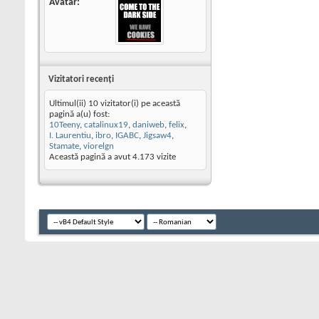
Avatar
Vizitatori recenţi
Ultimul(ii) 10 vizitator(i) pe această
pagină a(u) fost:
10Teeny
,
catalinux19
,
daniweb
,
felix
,
I. Laurentiu
,
ibro
,
IGABC
,
Jigsaw4
,
Stamate
,
viorelgn
Această pagină a avut
4.173
vizite