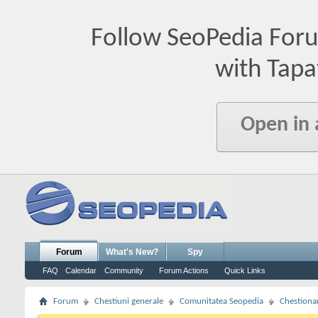
Follow SeoPedia For
with Tapa
Open in
Forum
What's New?
Spy
FAQ
Calendar
Community
Forum Actions
Quick Links
Forum
Chestiuni generale
Comunitatea Seopedia
Chestiona