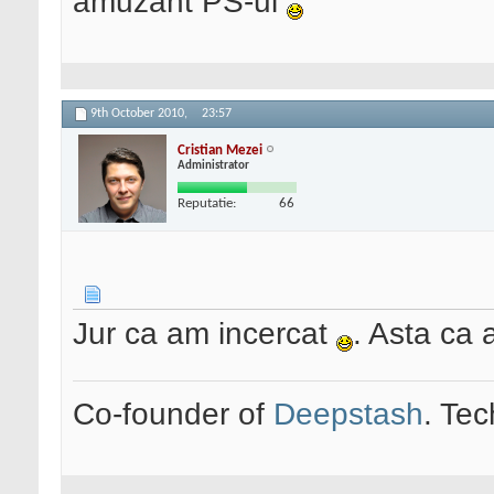
amuzant PS-ul
9th October 2010,
23:57
Cristian Mezei
Administrator
Reputatie:
66
Jur ca am incercat
. Asta ca 
Co-founder of
Deepstash
. Tec