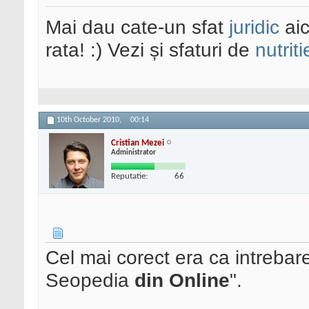
Mai dau cate-un sfat
juridic
aic
rata! :) Vezi și sfaturi de
nutriti
10th October 2010,
00:14
Cristian Mezei
Administrator
Reputatie:
66
Cel mai corect era ca intrebar
Seopedia
din Online
".