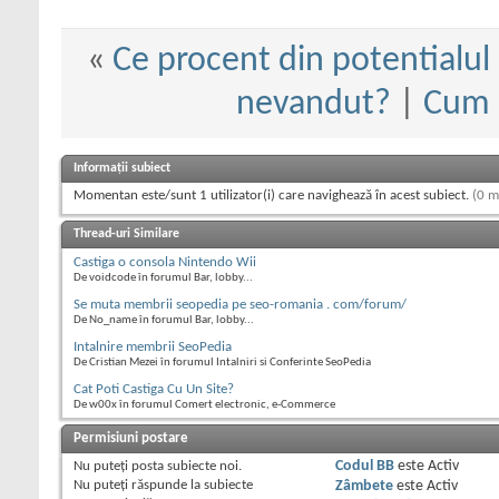
«
Ce procent din potentialul
nevandut?
|
Cum c
Informații subiect
Momentan este/sunt 1 utilizator(i) care navighează în acest subiect.
(0 m
Thread-uri Similare
Castiga o consola Nintendo Wii
De voidcode în forumul Bar, lobby...
Se muta membrii seopedia pe seo-romania . com/forum/
De No_name în forumul Bar, lobby...
Intalnire membrii SeoPedia
De Cristian Mezei în forumul Intalniri si Conferinte SeoPedia
Cat Poti Castiga Cu Un Site?
De w00x în forumul Comert electronic, e-Commerce
Permisiuni postare
Nu puteţi
posta subiecte noi.
Codul BB
este
Activ
Nu puteţi
răspunde la subiecte
Zâmbete
este
Activ