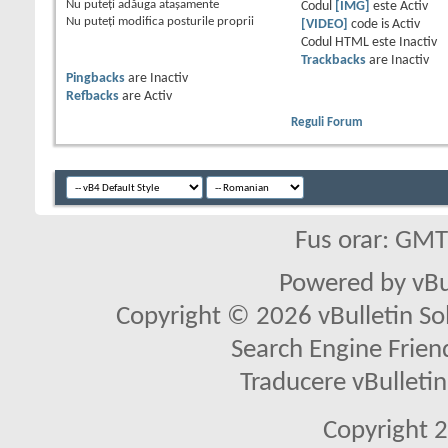
Nu puteţi
adăuga ataşamente
Codul
[IMG]
este
Activ
Nu puteţi
modifica posturile proprii
[VIDEO]
code is
Activ
Codul HTML este
Inactiv
Trackbacks
are
Inactiv
Pingbacks
are
Inactiv
Refbacks
are
Activ
Reguli Forum
Fus orar: GM
Powered by vBu
Copyright © 2026 vBulletin Solu
Search Engine Frien
Traducere vBullet
Copyright 