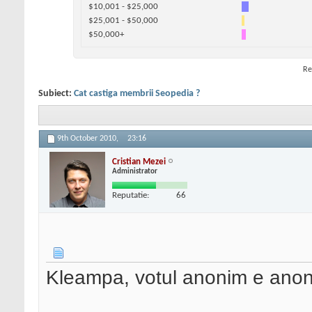
$10,001 - $25,000
$25,001 - $50,000
$50,000+
Re
Subiect:
Cat castiga membrii Seopedia ?
9th October 2010,
23:16
Cristian Mezei
Administrator
Reputatie:
66
Kleampa, votul anonim e ano