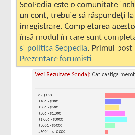
SeoPedia este o comunitate inc
un cont, trebuie să răspundeți la
înregistrare. Completarea acesto
însă modul în care sunt completa
si politica Seopedia
. Primul post 
Prezentare forumisti
.
Vezi Rezultate Sondaj:
Cat castiga memb
0 - $100
$101 - $300
$301 - $500
$501 - $1,000
$1,001 - $3000
$3001 - $5000
$5001 - $10,000