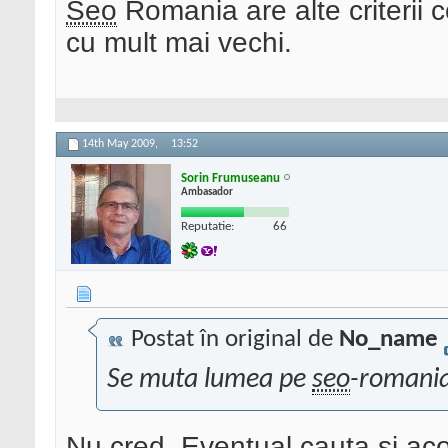
Seo
Romania are alte criterii 
cu mult mai vechi.
14th May 2009,
13:52
Sorin Frumuseanu
Ambasador
Reputatie:
66
Postat în original de
No_name
Se muta lumea pe
seo
-romani
Nu cred. Eventual cauta si acol