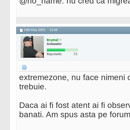
@no_name: nu cred ca migrea
14th May 2009,
12:06
Krumel
Ambasador
Reputatie:
72
extremezone, nu face nimeni c
trebuie.
Daca ai fi fost atent ai fi obse
banati. Am spus asta pe forum 