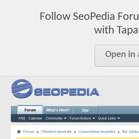
Follow SeoPedia For
with Tapa
Open in
Forum
What's New?
Spy
FAQ
Calendar
Community
Forum Actions
Quick Links
Forum
Chestiuni generale
Comunitatea Seopedia
Bar, lobby.