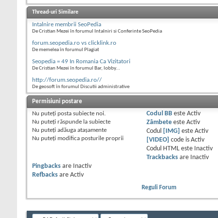
Thread-uri Similare
Intalnire membrii SeoPedia
De Cristian Mezei în forumul Intalniri si Conferinte SeoPedia
forum.seopedia.ro vs clicklink.ro
De memelea în forumul Plagiat
Seopedia = 49 In Romania Ca Vizitatori
De Cristian Mezei în forumul Bar, lobby...
http://forum.seopedia.ro//
De geosoft în forumul Discutii administrative
Permisiuni postare
Nu puteţi
posta subiecte noi.
Codul BB
este
Activ
Nu puteţi
răspunde la subiecte
Zâmbete
este
Activ
Nu puteţi
adăuga ataşamente
Codul
[IMG]
este
Activ
Nu puteţi
modifica posturile proprii
[VIDEO]
code is
Activ
Codul HTML este
Inactiv
Trackbacks
are
Inactiv
Pingbacks
are
Inactiv
Refbacks
are
Activ
Reguli Forum