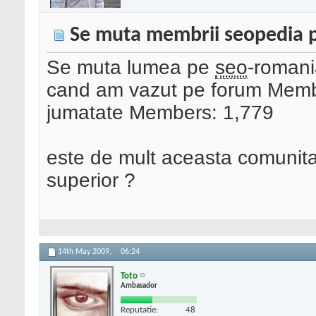
Se muta membrii seopedia 
Se muta lumea pe
seo
-romani
cand am vazut pe forum Memb
jumatate Members: 1,779
este de mult aceasta comunitat
superior ?
14th May 2009,
06:24
Toto
Ambasador
Reputatie:
48