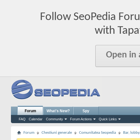
Follow SeoPedia For
with Tapa
Open in
Forum
What's New?
Spy
FAQ
Calendar
Community
Forum Actions
Quick Links
Forum
Chestiuni generale
Comunitatea Seopedia
Bar, lobby.