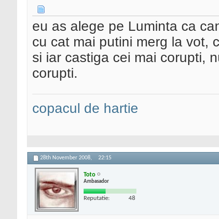
eu as alege pe Luminta ca ca
cu cat mai putini merg la vot, 
si iar castiga cei mai corupti, 
corupti.
copacul de hartie
28th November 2008,
22:15
Toto
Ambasador
Reputatie:
48