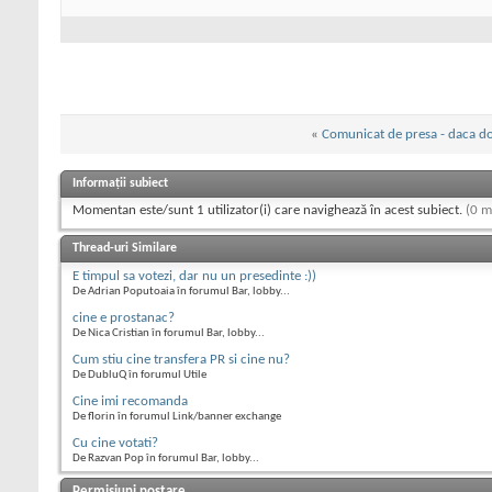
«
Comunicat de presa - daca dor
Informații subiect
Momentan este/sunt 1 utilizator(i) care navighează în acest subiect.
(0 m
Thread-uri Similare
E timpul sa votezi, dar nu un presedinte :))
De Adrian Poputoaia în forumul Bar, lobby...
cine e prostanac?
De Nica Cristian în forumul Bar, lobby...
Cum stiu cine transfera PR si cine nu?
De DubluQ în forumul Utile
Cine imi recomanda
De florin în forumul Link/banner exchange
Cu cine votati?
De Razvan Pop în forumul Bar, lobby...
Permisiuni postare