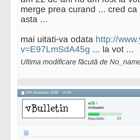
merge prea curand ... cred ca a
asta ...
mai uitati-va odata
http://www
v=E97LmSdA45g
... la vot ...
Ultima modificare făcută de No_nam
29th November 2008,
21:49
w!ll
Ambasador
Reputatie:
39