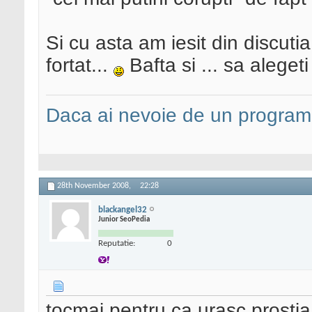
Si cu asta am iesit din discutia
fortat...
Bafta si ... sa aleget
Daca ai nevoie de un programa
28th November 2008,
22:28
blackangel32
Junior SeoPedia
Reputatie:
0
tocmai pentru ca urasc prostia