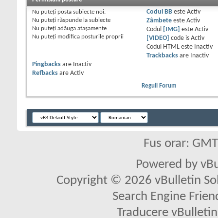
Nu puteţi
posta subiecte noi.
Codul BB
este
Activ
Nu puteţi
răspunde la subiecte
Zâmbete
este
Activ
Nu puteţi
adăuga ataşamente
Codul
[IMG]
este
Activ
Nu puteţi
modifica posturile proprii
[VIDEO]
code is
Activ
Codul HTML este
Inactiv
Trackbacks
are
Inactiv
Pingbacks
are
Inactiv
Refbacks
are
Activ
Reguli Forum
Fus orar: GM
Powered by vBu
Copyright © 2026 vBulletin Solu
Search Engine Frien
Traducere vBullet