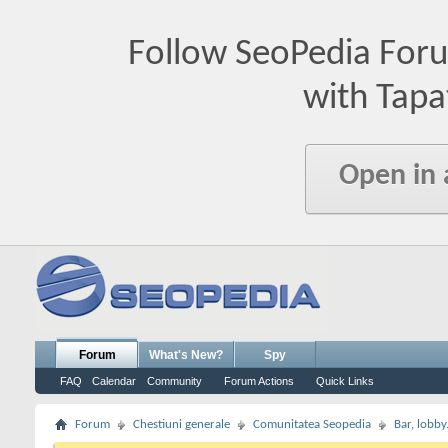
Follow SeoPedia For
with Tapa
Open in
Forum
What's New?
Spy
FAQ
Calendar
Community
Forum Actions
Quick Links
Forum
Chestiuni generale
Comunitatea Seopedia
Bar, lobby.