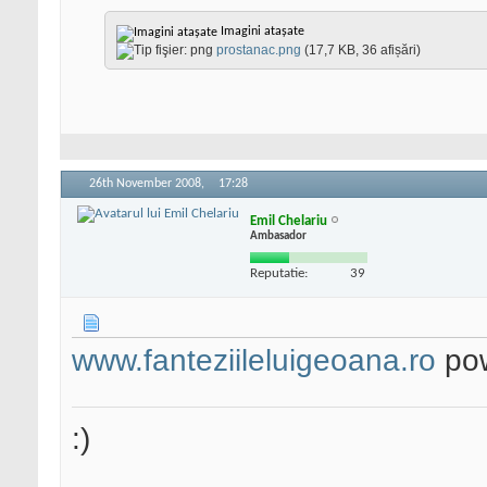
Imagini atașate
prostanac.png
(17,7 KB, 36 afișări)
26th November 2008,
17:28
Emil Chelariu
Ambasador
Reputatie:
39
www.fanteziileluigeoana.ro
pow
:)