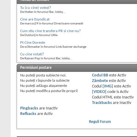
Tu (cu cine) votezi?
De thefan în forumul Bar, lobby...
Cine are Esyndicat
De marcos29 în forumul Directoare romanesti
Cum stiu cine transfera PR si cine nu?
De DubluQ în forumul Utile
Pt Cine Doreste
De w3bmaster în forumul Link/banner exchange
Cu cine votati?
De Razvan Pop în forumul Bar, lobby...
Permisiuni postare
Nu puteţi
posta subiecte noi.
Codul BB
este
Activ
Nu puteţi
răspunde la subiecte
Zâmbete
este
Activ
Nu puteţi
adăuga ataşamente
Codul
[IMG]
este
Activ
Nu puteţi
modifica posturile proprii
[VIDEO]
code is
Activ
Codul HTML este
Inactiv
Trackbacks
are
Inactiv
Pingbacks
are
Inactiv
Refbacks
are
Activ
Reguli Forum