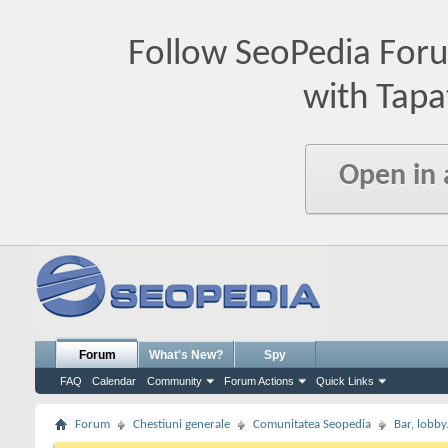
Follow SeoPedia For
with Tapa
Open in
Forum
What's New?
Spy
FAQ
Calendar
Community
Forum Actions
Quick Links
Forum
Chestiuni generale
Comunitatea Seopedia
Bar, lobby.