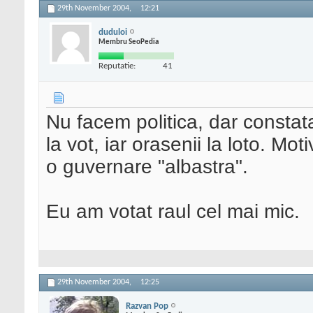
29th November 2004,
12:21
duduloi
Membru SeoPedia
Reputatie:
41
Nu facem politica, dar constat
la vot, iar orasenii la loto. M
o guvernare "albastra".
Eu am votat raul cel mai mic.
29th November 2004,
12:25
Razvan Pop