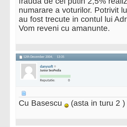
frauda de cel putin 2,5% realiz
numarare a voturilor. Potrivit l
au fost trecute in contul lui 
Vom reveni cu amanunte.
12th December 2004,
13:35
danysoft
Junior SeoPedia
Reputatie:
0
Cu Basescu
(asta in turu 2 )