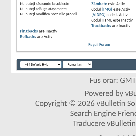
Nu puteţi
răspunde la subiecte
Zâmbete
este
Activ
Nu puteţi
adăuga ataşamente
Codul
[IMG]
este
Activ
Nu puteţi
modifica posturile proprii
[VIDEO]
code is
Activ
Codul HTML este
Inactiv
Trackbacks
are
Inactiv
Pingbacks
are
Inactiv
Refbacks
are
Activ
Reguli Forum
Fus orar: GM
Powered by vBu
Copyright © 2026 vBulletin Solu
Search Engine Frien
Traducere vBullet