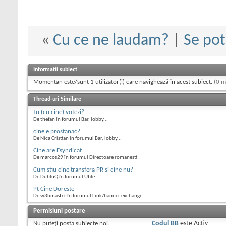
«
Cu ce ne laudam?
|
Se pot
Informații subiect
Momentan este/sunt 1 utilizator(i) care navighează în acest subiect.
(0 m
Thread-uri Similare
Tu (cu cine) votezi?
De thefan în forumul Bar, lobby...
cine e prostanac?
De Nica Cristian în forumul Bar, lobby...
Cine are Esyndicat
De marcos29 în forumul Directoare romanesti
Cum stiu cine transfera PR si cine nu?
De DubluQ în forumul Utile
Pt Cine Doreste
De w3bmaster în forumul Link/banner exchange
Permisiuni postare
Nu puteţi
posta subiecte noi.
Codul BB
este
Activ