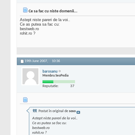
Ce sa fac cu niste domenii...
Astept niste pareri de la voi..
Ce as putea sa fac cu:
bestweb.ro
rohit.ro ?
19th June 2007,
10:36
barosanu
Membru SeoPedia
Reputatie:
37
Postat în original de
soso
Astept niste pareri de la voi..
Ce as putea sa fac cu:
bestweb.ro
rohit.ro ?