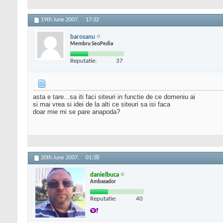
19th June 2007,
17:32
barosanu
Membru SeoPedia
Reputatie:
37
asta e tare...sa iti faci siteuri in functie de ce domeniu ai
si mai vrea si idei de la alti ce siteuri sa isi faca
doar mie mi se pare anapoda?
20th June 2007,
01:38
danielbuca
Ambasador
Reputatie:
40