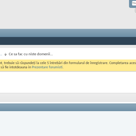
..
Ce sa fac cu niste domenii...
ont, trebuie să răspundeți la cele 5 întrebări din formularul de înregistrare. Completarea a
i să fie intotdeauna in
Prezentare forumisti
.