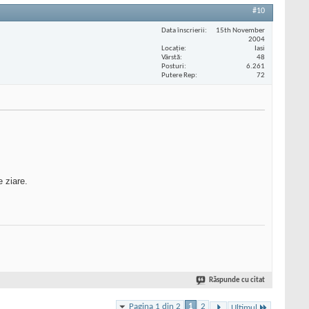
#10
Data înscrierii
15th November
2004
Locaţie
Iasi
Vârstă
48
Posturi
6.261
Putere Rep
72
e ziare.
Răspunde cu citat
Pagina 1 din 2
1
2
Ultimul