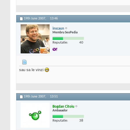
19th June 2007,
13:46
inscaun
Membru SeoPedia
Reputatie:
40
sau sa le vinzi
19th June 2007,
13:51
Bogdan Citoiu
Ambasador
Reputatie:
38