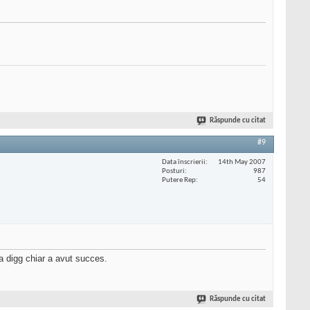
Răspunde cu citat
#9
Data înscrierii
14th May 2007
Posturi
987
Putere Rep
54
a digg chiar a avut succes.
Răspunde cu citat