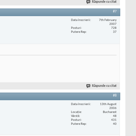
Răspunde cu citat
#7
Data înscrierii
7th February
2007
Posturi
728
Putere Rep
37
Răspunde cu citat
#8
Data înscrierii
13th August
2006
Locaţie
Bucharest
Vârstă
48
Posturi
431
Putere Rep
40