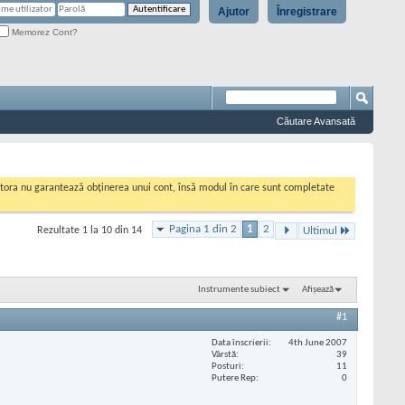
Ajutor
Înregistrare
Memorez Cont?
Căutare Avansată
cestora nu garantează obținerea unui cont, însă modul în care sunt completate
Pagina 1 din 2
1
2
Rezultate 1 la 10 din 14
Ultimul
Instrumente subiect
Afișează
#1
Data înscrierii
4th June 2007
Vârstă
39
Posturi
11
Putere Rep
0