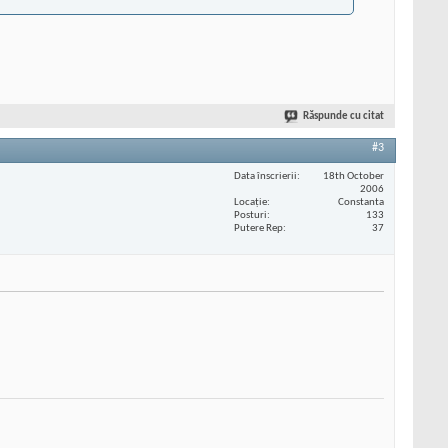
Răspunde cu citat
#3
Data înscrierii
18th October
2006
Locaţie
Constanta
Posturi
133
Putere Rep
37