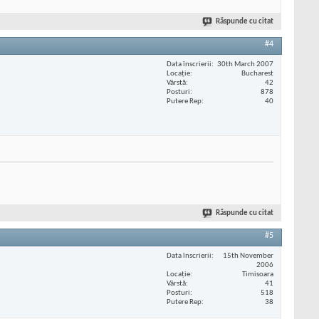
Răspunde cu citat
#4
Data înscrierii
30th March 2007
Locaţie
Bucharest
Vârstă
42
Posturi
878
Putere Rep
40
Răspunde cu citat
#5
Data înscrierii
15th November
2006
Locaţie
Timisoara
Vârstă
41
Posturi
518
Putere Rep
38