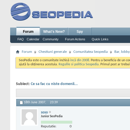
Forum
What's New?
Spy
FAQ
Calendar
Community
Forum Actions
Quick Links
Forum
Chestiuni generale
Comunitatea Seopedia
Bar, lobby.
SeoPedia este o comunitate inchisă
incă din 2008
. Pentru a beneficia de un c
ajută la obținerea acestuia.
Regulile si politica Seopedia
. Primul post ar trebu
Subiect:
Ce sa fac cu niste domenii...
18th June 2007,
23:39
soso
Junior SeoPedia
Reputatie:
0