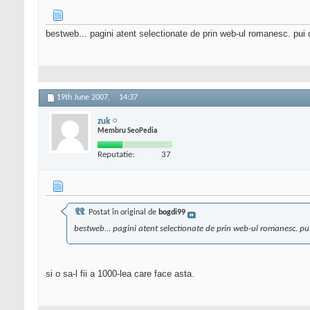
bestweb... pagini atent selectionate de prin web-ul romanesc. pui ce
19th June 2007,
14:37
zuk
Membru SeoPedia
Reputatie:
37
Postat în original de
bogdi99
bestweb... pagini atent selectionate de prin web-ul romanesc. pui c
si o sa-l fii a 1000-lea care face asta.