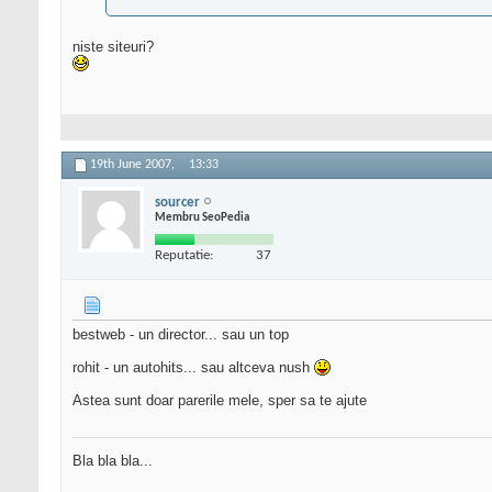
niste siteuri?
19th June 2007,
13:33
sourcer
Membru SeoPedia
Reputatie:
37
bestweb - un director... sau un top
rohit - un autohits... sau altceva nush
Astea sunt doar parerile mele, sper sa te ajute
Bla bla bla...