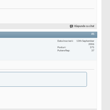
Răspunde cu citat
#6
Data înscrierii
13th September
2006
Posturi
375
Putere Rep
37