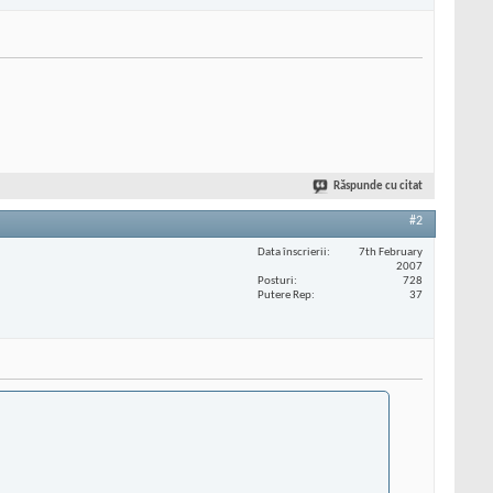
Răspunde cu citat
#2
Data înscrierii
7th February
2007
Posturi
728
Putere Rep
37