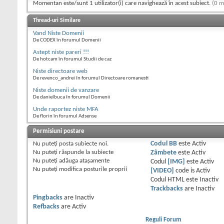
Momentan este/sunt 1 utilizator(i) care navighează în acest subiect.
(0 m
Thread-uri Similare
Vand Niste Domenii
De CODEX în forumul Domenii
Astept niste pareri !!!
De hotcam în forumul Studii de caz
Niste directoare web
De revenco_andrei în forumul Directoare romanesti
Niste domenii de vanzare
De danielbuca în forumul Domenii
Unde raportez niste MFA
De florin în forumul Adsense
Permisiuni postare
Nu puteţi
posta subiecte noi.
Codul BB
este
Activ
Nu puteţi
răspunde la subiecte
Zâmbete
este
Activ
Nu puteţi
adăuga ataşamente
Codul
[IMG]
este
Activ
Nu puteţi
modifica posturile proprii
[VIDEO]
code is
Activ
Codul HTML este
Inactiv
Trackbacks
are
Inactiv
Pingbacks
are
Inactiv
Refbacks
are
Activ
Reguli Forum