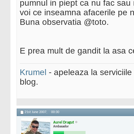
pumnul in piept ca nu fac sau n
voi ce inseamna afacerile pe n
Buna observatia @toto.
E prea mult de gandit la asa c
Krumel
- apeleaza la serviciile
blog.
21st June 2007,
00:30
Aurel Dragut
Ambasador