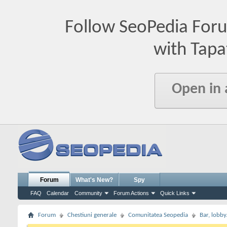
Follow SeoPedia For
with Tapa
Open in
Forum
What's New?
Spy
FAQ
Calendar
Community
Forum Actions
Quick Links
Forum
Chestiuni generale
Comunitatea Seopedia
Bar, lobby.