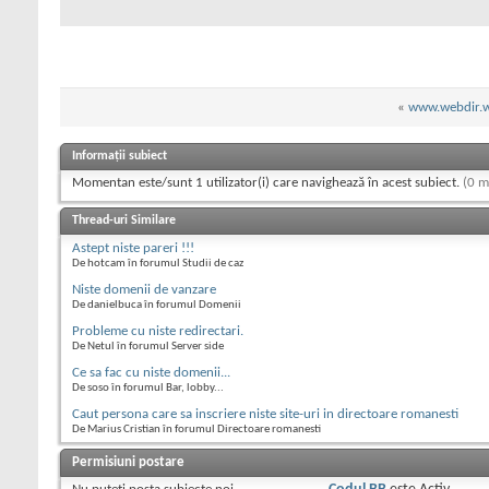
«
www.webdir.
Informații subiect
Momentan este/sunt 1 utilizator(i) care navighează în acest subiect.
(0 m
Thread-uri Similare
Astept niste pareri !!!
De hotcam în forumul Studii de caz
Niste domenii de vanzare
De danielbuca în forumul Domenii
Probleme cu niste redirectari.
De Netul în forumul Server side
Ce sa fac cu niste domenii...
De soso în forumul Bar, lobby...
Caut persona care sa inscriere niste site-uri in directoare romanesti
De Marius Cristian în forumul Directoare romanesti
Permisiuni postare