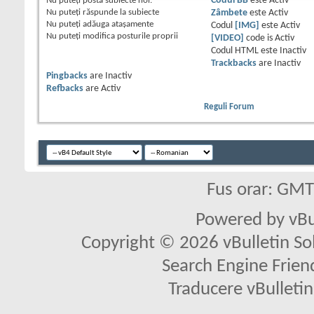
Nu puteţi
posta subiecte noi.
Codul BB
este
Activ
Nu puteţi
răspunde la subiecte
Zâmbete
este
Activ
Nu puteţi
adăuga ataşamente
Codul
[IMG]
este
Activ
Nu puteţi
modifica posturile proprii
[VIDEO]
code is
Activ
Codul HTML este
Inactiv
Trackbacks
are
Inactiv
Pingbacks
are
Inactiv
Refbacks
are
Activ
Reguli Forum
Fus orar: GM
Powered by vBu
Copyright © 2026 vBulletin Solu
Search Engine Frien
Traducere vBullet