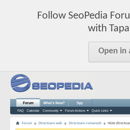
Follow SeoPedia For
with Tapa
Open in
Forum
What's New?
Spy
FAQ
Calendar
Community
Forum Actions
Quick Links
Forum
Directoare web
Directoare romanesti
Niste directoa