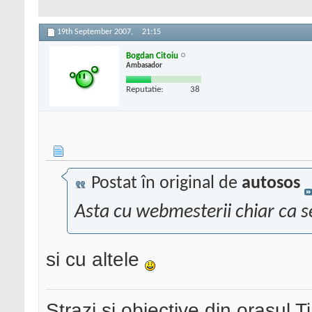
19th September 2007,
21:15
Bogdan Citoiu
Ambasador
Reputatie:
38
Postat în original de
autosos
Asta cu webmesterii chiar ca
si cu altele
Strazi si obiective din orasul 