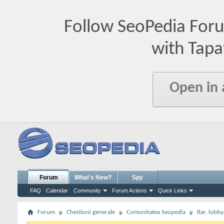
Follow SeoPedia For
with Tapa
Open in
Forum
What's New?
Spy
FAQ
Calendar
Community
Forum Actions
Quick Links
Forum
Chestiuni generale
Comunitatea Seopedia
Bar, lobby.