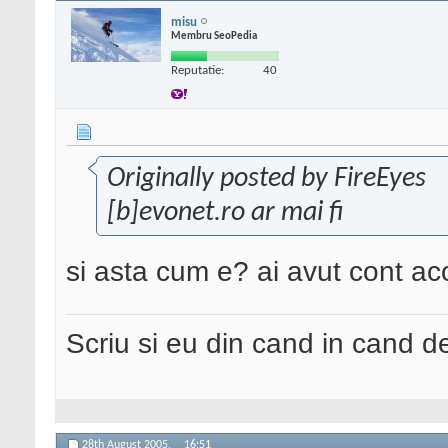
misu
Membru SeoPedia
Reputatie:
40
Originally posted by FireEyes
[b]evonet.ro ar mai fi
si asta cum e? ai avut cont ac
Scriu si eu din cand in cand 
28th August 2005,
16:51