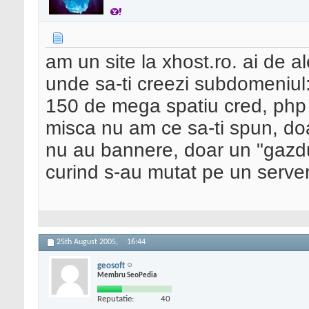
am un site la xhost.ro. ai de 
unde sa-ti creezi subdomeniul: u
150 de mega spatiu cred, php
misca nu am ce sa-ti spun, do
nu au bannere, doar un "gazdui
curind s-au mutat pe un server
25th August 2005,
16:44
geosoft
Membru SeoPedia
Reputatie:
40