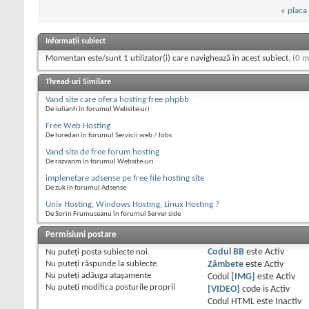
«
placa
Informații subiect
Momentan este/sunt 1 utilizator(i) care navighează în acest subiect.
(0 m
Thread-uri Similare
Vand site care ofera hosting free phpbb
De iulianh în forumul Website-uri
Free Web Hosting
De loredan în forumul Servicii web / Jobs
Vand site de free forum hosting
De razvanm în forumul Website-uri
implenetare adsense pe free file hosting site
De zuk în forumul Adsense
Unix Hosting, Windows Hosting, Linux Hosting ?
De Sorin Frumuseanu în forumul Server side
Permisiuni postare
Nu puteţi
posta subiecte noi.
Codul BB
este
Activ
Nu puteţi
răspunde la subiecte
Zâmbete
este
Activ
Nu puteţi
adăuga ataşamente
Codul
[IMG]
este
Activ
Nu puteţi
modifica posturile proprii
[VIDEO]
code is
Activ
Codul HTML este
Inactiv