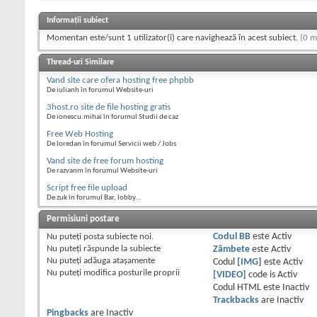
Informații subiect
Momentan este/sunt 1 utilizator(i) care navighează în acest subiect.
(0 m
Thread-uri Similare
Vand site care ofera hosting free phpbb
De iulianh în forumul Website-uri
3host.ro site de file hosting gratis
De ionescu.mihai în forumul Studii de caz
Free Web Hosting
De loredan în forumul Servicii web / Jobs
Vand site de free forum hosting
De razvanm în forumul Website-uri
Script free file upload
De zuk în forumul Bar, lobby...
Permisiuni postare
Nu puteţi
posta subiecte noi.
Codul BB
este
Activ
Nu puteţi
răspunde la subiecte
Zâmbete
este
Activ
Nu puteţi
adăuga ataşamente
Codul
[IMG]
este
Activ
Nu puteţi
modifica posturile proprii
[VIDEO]
code is
Activ
Codul HTML este
Inactiv
Trackbacks
are
Inactiv
Pingbacks
are
Inactiv