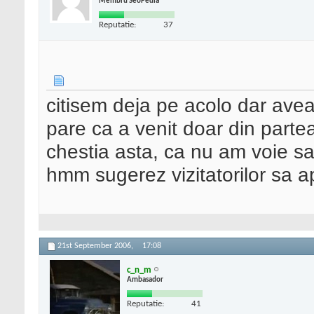
Membru SeoPedia
Reputatie:
37
citisem deja pe acolo dar ave
pare ca a venit doar din part
chestia asta, ca nu am voie sa
hmm sugerez vizitatorilor sa 
21st September 2006,
17:08
c_n_m
Ambasador
Reputatie:
41