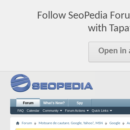
Follow SeoPedia For
with Tapa
Open in
Forum
What's New?
Spy
FAQ
Calendar
Community
Forum Actions
Quick Links
Forum
Motoare de cautare. Google, Yahoo!, MSN
Google
A