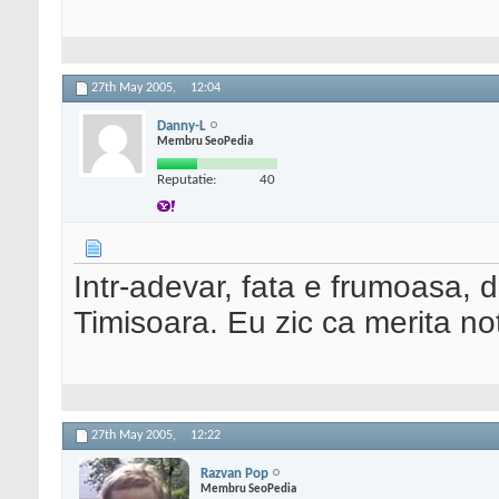
27th May 2005,
12:04
Danny-L
Membru SeoPedia
Reputatie:
40
Intr-adevar, fata e frumoasa, da
Timisoara. Eu zic ca merita no
27th May 2005,
12:22
Razvan Pop
Membru SeoPedia