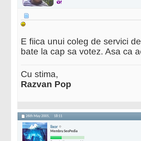
E fiica unui coleg de servici d
bate la cap sa votez. Asa ca ac
Cu stima,
Razvan Pop
26th May 2005,
18:11
lixor
Membru SeoPedia