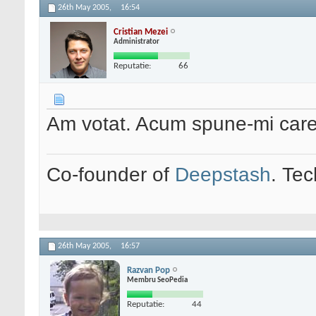
26th May 2005,
16:54
Cristian Mezei
Administrator
Reputatie:
66
Am votat. Acum spune-mi car
Co-founder of
Deepstash
. Tec
26th May 2005,
16:57
Razvan Pop
Membru SeoPedia
Reputatie:
44