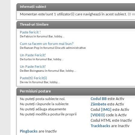
Informații subiect
Momentan este/sunt 1 utilizator(i) care navighează în acest subiect.
(0 m
Thread-uri Similare
Paste fericit !
De Fabius în forumul Bar, lobby...
Cum sa facem un forum mai bun?
De Razvan Pop în forumul Discutii administrative
Un Paste Fericit!
De turbo în forumul Bar, lobby...
Un Paste Fericit!
De Ben Boingeanu în forumul Bar, lobby...
Paste(ti) Fericit(i)
De rev în forumul Bar, lobby...
Permisiuni postare
Nu puteţi
posta subiecte noi.
Codul BB
este
Activ
Nu puteţi
răspunde la subiecte
Zâmbete
este
Activ
Nu puteţi
adăuga ataşamente
Codul
[IMG]
este
Activ
Nu puteţi
modifica posturile proprii
[VIDEO]
code is
Activ
Codul HTML este
Inactiv
Trackbacks
are
Inactiv
Pingbacks
are
Inactiv