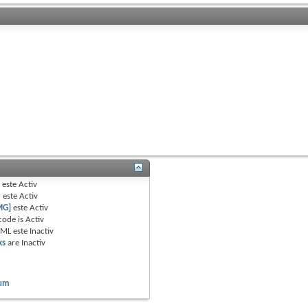
B
este
Activ
e
este
Activ
MG]
este
Activ
code is
Activ
TML este
Inactiv
ks
are
Inactiv
rum