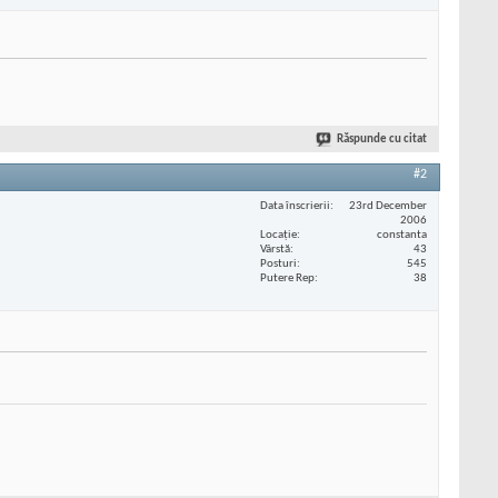
Răspunde cu citat
#2
Data înscrierii
23rd December
2006
Locaţie
constanta
Vârstă
43
Posturi
545
Putere Rep
38