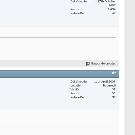
Data înscrierii
27th October
2007
Posturi
1.434
Putere Rep
42
Răspunde cu citat
#9
Data înscrierii
16th April 2009
Locaţie
Bucuresti
Vârstă
35
Posturi
52
Putere Rep
32