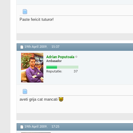
Paste fericit tuturor!
19th April 2009,
15:37
Adrian Poputoaia
Ambasador
Reputatie:
37
aveti grija cat mancati
19th April 2009,
17:25