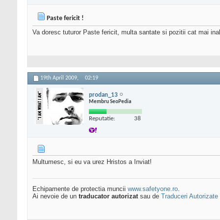
Paste fericit !
Va doresc tuturor Paste fericit, multa santate si pozitii cat mai ina
19th April 2009,
02:19
prodan_13
Membru SeoPedia
Reputatie:
38
Multumesc, si eu va urez Hristos a Inviat!
Echipamente de protectia muncii
www.safetyone.ro
.
Ai nevoie de un
traducator autorizat
sau de
Traduceri Autorizate