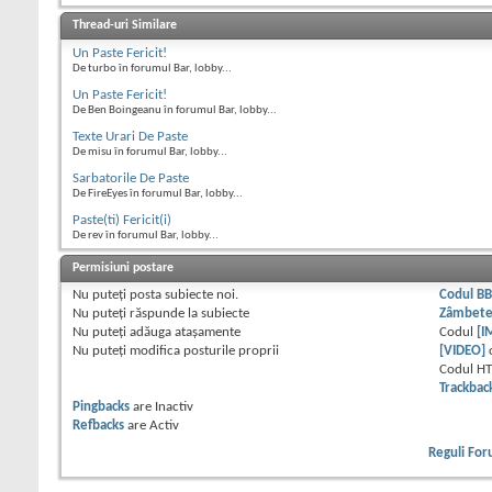
Thread-uri Similare
Un Paste Fericit!
De turbo în forumul Bar, lobby...
Un Paste Fericit!
De Ben Boingeanu în forumul Bar, lobby...
Texte Urari De Paste
De misu în forumul Bar, lobby...
Sarbatorile De Paste
De FireEyes în forumul Bar, lobby...
Paste(ti) Fericit(i)
De rev în forumul Bar, lobby...
Permisiuni postare
Nu puteţi
posta subiecte noi.
Codul B
Nu puteţi
răspunde la subiecte
Zâmbet
Nu puteţi
adăuga ataşamente
Codul
[I
Nu puteţi
modifica posturile proprii
[VIDEO]
Codul H
Trackbac
Pingbacks
are
Inactiv
Refbacks
are
Activ
Reguli Fo