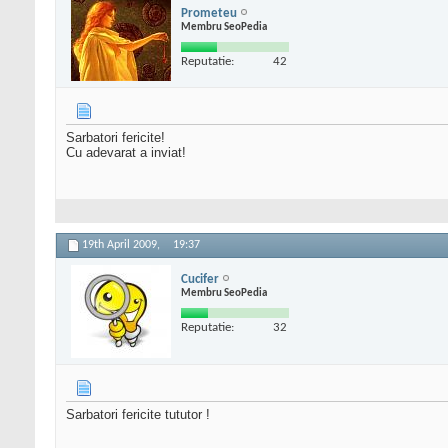
Prometeu
Membru SeoPedia
Reputatie:
42
Sarbatori fericite!
Cu adevarat a inviat!
19th April 2009,
19:37
Cucifer
Membru SeoPedia
Reputatie:
32
Sarbatori fericite tututor !