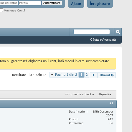
Ajutor
Înregistrare
Memorez Cont?
Căutare Avansată
cestora nu garantează obținerea unui cont, însă modul în care sunt completate
Pagina 1 din 2
1
2
Rezultate 1 la 10 din 13
Ultimul
Instrumente subiect
Afișează
#1
Data înscrierii
15th December
2007
Posturi
417
Putere Rep
36