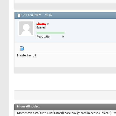
19th April 2009,
19:46
Shumy
Banned
Reputatie:
0
Paste Fericit
Informații subiect
Momentan este/sunt 1 utilizator(i) care navighează în acest subiect.
(0 m