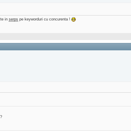
lte in
serps
pe keyworduri cu concurenta !
?