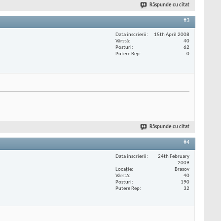
Răspunde cu citat
#3
Data înscrierii
15th April 2008
Vârstă
40
Posturi
62
Putere Rep
0
Răspunde cu citat
#4
Data înscrierii
24th February
2009
Locaţie
Brasov
Vârstă
40
Posturi
190
Putere Rep
32