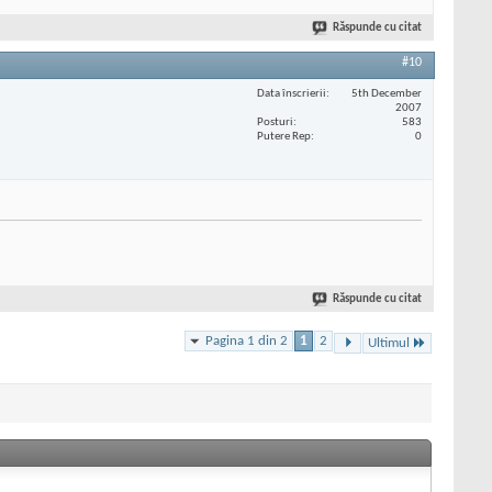
Răspunde cu citat
#10
Data înscrierii
5th December
2007
Posturi
583
Putere Rep
0
Răspunde cu citat
Pagina 1 din 2
1
2
Ultimul