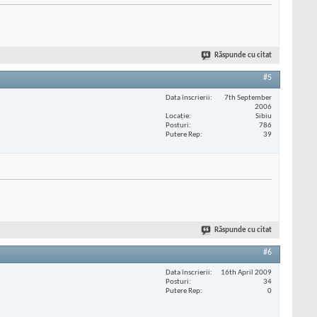
Răspunde cu citat
#5
Data înscrierii
7th September
2006
Locaţie
Sibiu
Posturi
786
Putere Rep
39
Răspunde cu citat
#6
Data înscrierii
16th April 2009
Posturi
34
Putere Rep
0