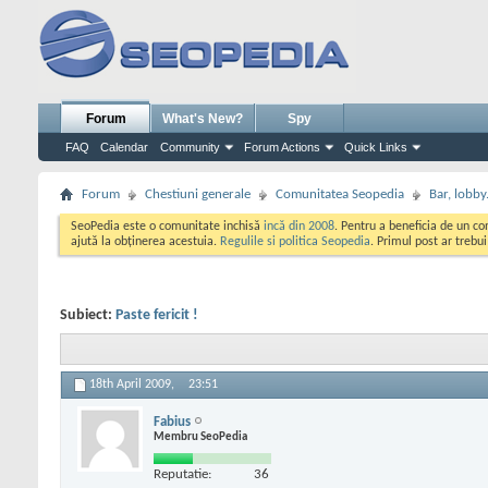
Forum
What's New?
Spy
FAQ
Calendar
Community
Forum Actions
Quick Links
Forum
Chestiuni generale
Comunitatea Seopedia
Bar, lobby.
SeoPedia este o comunitate inchisă
incă din 2008
. Pentru a beneficia de un c
ajută la obținerea acestuia.
Regulile si politica Seopedia
. Primul post ar trebu
Subiect:
Paste fericit !
18th April 2009,
23:51
Fabius
Membru SeoPedia
Reputatie:
36