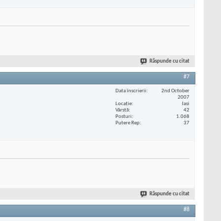
Răspunde cu citat
#7
Data înscrierii
2nd October
2007
Locaţie
Iasi
Vârstă
42
Posturi
1.068
Putere Rep
37
Răspunde cu citat
#8