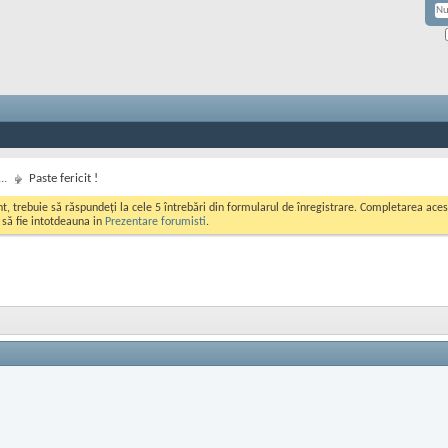
..
Paste fericit !
ont, trebuie să răspundeți la cele 5 întrebări din formularul de înregistrare. Completarea a
i să fie intotdeauna in
Prezentare forumisti
.