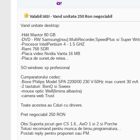
Valabil IASI - Vand unitate 250 Ron negociabil
Vand unitate desktop:
-Hdd Maxtor 80 GB
-DVD - RW Samsung(nou):MultiRecorder,SpeedPlus si Super Wri
-Procesor IntelPentium 4 - 1.5 GHZ
-Rami 768 SDR
-Placa video Nvidia Vanta 16 MB
-Placa de sunet,de retea...
SO:windows xp profesional
Cumparatorului cedez:
-Boxe Philips Model SPA 2200/00 230 V-50Hz max curent 30 mA
-2 tastaturi: BenQ si Sweex
-mouse optic Well(limina albastra)
-camera web Trust
Toate acestea au Cduri cu drivere.
Pret negociabil 250 RON
Obs:Suporta jocuri gen CS 1.6., AeO 1 si 2 si Porche
Totusi recomand pentru munca de birou,programatura...
Postati reply pentru propuneri sau PM.