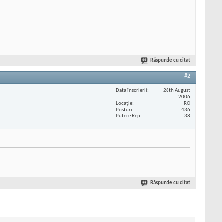
Răspunde cu citat
#2
Data înscrierii
28th August
2006
Locaţie
RO
Posturi
436
Putere Rep
38
Răspunde cu citat