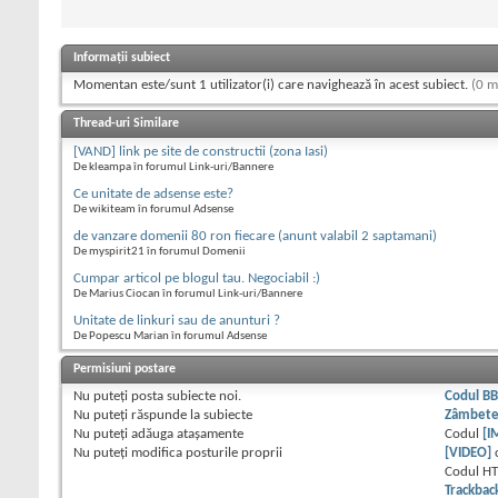
Informații subiect
Momentan este/sunt 1 utilizator(i) care navighează în acest subiect.
(0 m
Thread-uri Similare
[VAND] link pe site de constructii (zona Iasi)
De kleampa în forumul Link-uri/Bannere
Ce unitate de adsense este?
De wikiteam în forumul Adsense
de vanzare domenii 80 ron fiecare (anunt valabil 2 saptamani)
De myspirit21 în forumul Domenii
Cumpar articol pe blogul tau. Negociabil :)
De Marius Ciocan în forumul Link-uri/Bannere
Unitate de linkuri sau de anunturi ?
De Popescu Marian în forumul Adsense
Permisiuni postare
Nu puteţi
posta subiecte noi.
Codul B
Nu puteţi
răspunde la subiecte
Zâmbet
Nu puteţi
adăuga ataşamente
Codul
[I
Nu puteţi
modifica posturile proprii
[VIDEO]
Codul H
Trackbac