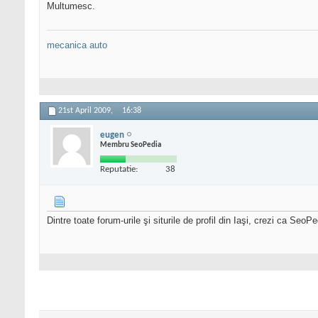
Multumesc.
mecanica auto
21st April 2009,
16:38
eugen
Membru SeoPedia
Reputatie:
38
Dintre toate forum-urile şi siturile de profil din Iaşi, crezi ca Se