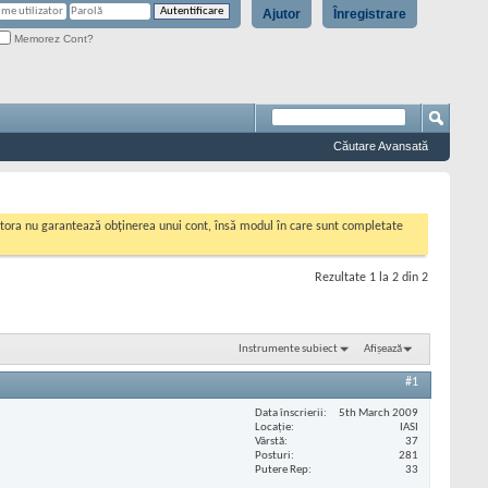
Ajutor
Înregistrare
Memorez Cont?
Căutare Avansată
cestora nu garantează obținerea unui cont, însă modul în care sunt completate
Rezultate 1 la 2 din 2
Instrumente subiect
Afișează
#1
Data înscrierii
5th March 2009
Locaţie
IASI
Vârstă
37
Posturi
281
Putere Rep
33