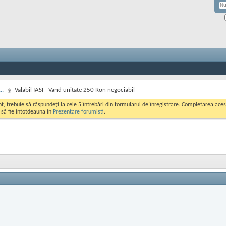
..
Valabil IASI - Vand unitate 250 Ron negociabil
ont, trebuie să răspundeți la cele 5 întrebări din formularul de înregistrare. Completarea a
i să fie intotdeauna in
Prezentare forumisti
.