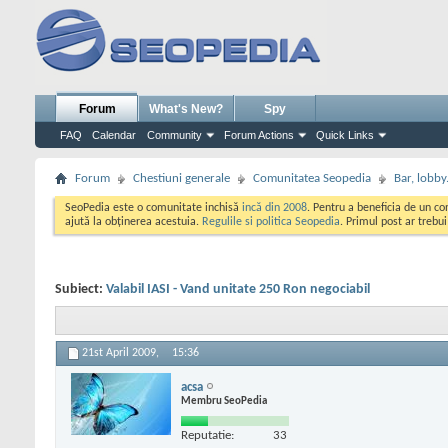
Forum
What's New?
Spy
FAQ
Calendar
Community
Forum Actions
Quick Links
Forum
Chestiuni generale
Comunitatea Seopedia
Bar, lobby.
SeoPedia este o comunitate inchisă
incă din 2008
. Pentru a beneficia de un c
ajută la obținerea acestuia.
Regulile si politica Seopedia
. Primul post ar trebu
Subiect:
Valabil IASI - Vand unitate 250 Ron negociabil
21st April 2009,
15:36
acsa
Membru SeoPedia
Reputatie:
33