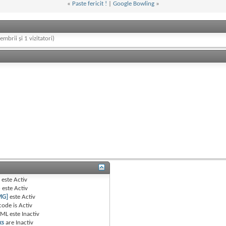
«
Paste fericit !
|
Google Bowling
»
embrii și 1 vizitatori)
B
este
Activ
e
este
Activ
MG]
este
Activ
code is
Activ
TML este
Inactiv
ks
are
Inactiv