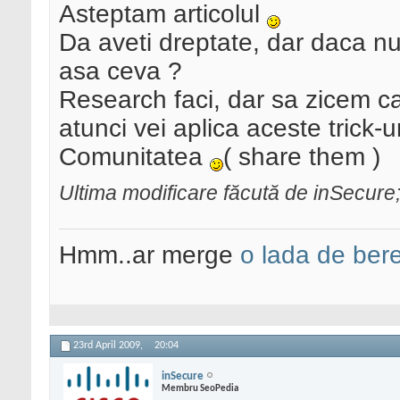
Asteptam articolul
Da aveti dreptate, dar daca nu 
asa ceva ?
Research faci, dar sa zicem c
atunci vei aplica aceste trick-u
Comunitatea
( share them )
Ultima modificare făcută de inSecure;
Hmm..ar merge
o lada de ber
23rd April 2009,
20:04
inSecure
Membru SeoPedia