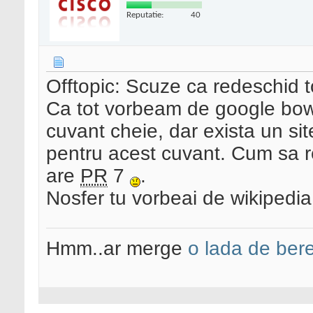
Reputatie:
40
Offtopic: Scuze ca redeschid t
Ca tot vorbeam de google bowl
cuvant cheie, dar exista un sit
pentru acest cuvant. Cum sa r
are
PR
7
.
Nosfer tu vorbeai de wikipedia,
Hmm..ar merge
o lada de ber