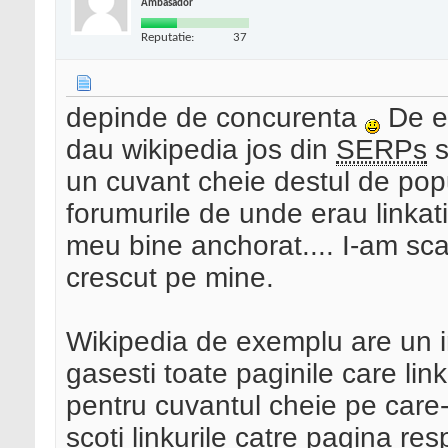
Ambasador
Reputatie:
37
depinde de concurenta
De ex
dau wikipedia jos din
SERPs
s
un cuvant cheie destul de popul
forumurile de unde erau linkati
meu bine anchorat.... I-am scaz
crescut pe mine.
Wikipedia de exemplu are un in
gasesti toate paginile care li
pentru cuvantul cheie pe care-l 
scoti linkurile catre pagina re