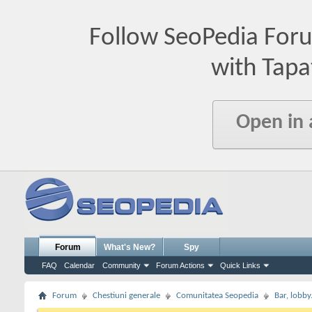
Follow SeoPedia For
with Tapa
Open in
Forum
What's New?
Spy
FAQ
Calendar
Community
Forum Actions
Quick Links
Forum
Chestiuni generale
Comunitatea Seopedia
Bar, lobby.