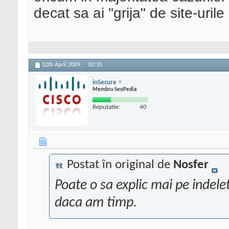
decat sa ai "grija" de site-uril
12th April 2009,
02:35
inSecure
Membru SeoPedia
Reputatie:
40
Postat în original de
Nosfer
Poate o sa explic mai pe indele
daca am timp.