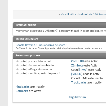
«
Valabil IASI - Vand unitate 250 Ron 
Informații subiect
Momentan este/sunt 1 utilizator(i) care navighează în acest subiect.
(0 m
Thread-uri Similare
Google Bowling. O noua forma de spam?
De Mezzu în forumul Discutii generale privind optimizarea si motoarele de cautare
Permisiuni postare
Nu puteţi
posta subiecte noi.
Codul BB
este
Activ
Nu puteţi
răspunde la subiecte
Zâmbete
este
Activ
Nu puteţi
adăuga ataşamente
Codul
[IMG]
este
Activ
Nu puteţi
modifica posturile proprii
[VIDEO]
code is
Activ
Codul HTML este
Inactiv
Trackbacks
are
Inactiv
Pingbacks
are
Inactiv
Refbacks
are
Activ
Reguli Forum