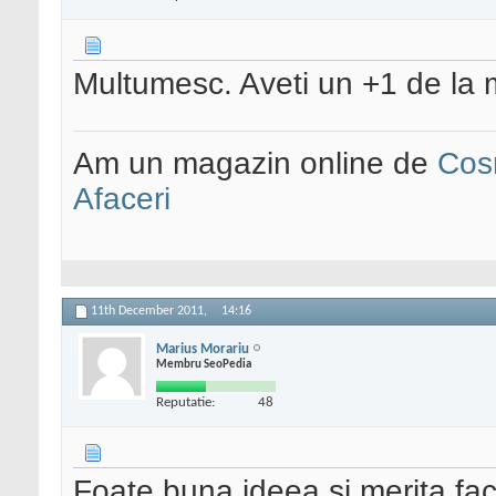
Multumesc. Aveti un +1 de la
Am un magazin online de
Cos
Afaceri
11th December 2011,
14:16
Marius Morariu
Membru SeoPedia
Reputatie:
48
Foate buna ideea si merita fa