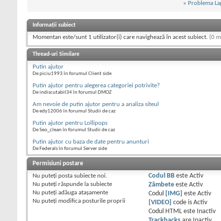
«
Problema La
Informații subiect
Momentan este/sunt 1 utilizator(i) care navighează în acest subiect.
(0 m
Thread-uri Similare
Putin ajutor
De piciu1993 în forumul Client side
Putin ajutor pentru alegerea categoriei potrivite?
De indiscutabil34 în forumul DMOZ
Am nevoie de putin ajutor pentru a analiza siteul
De edy12006 în forumul Studii de caz
Putin ajutor pentru Lollipops
De Seo_clean în forumul Studii de caz
Putin ajutor cu baza de date pentru anunturi
De Federals în forumul Server side
Permisiuni postare
Nu puteţi
posta subiecte noi.
Codul BB
este
Activ
Nu puteţi
răspunde la subiecte
Zâmbete
este
Activ
Nu puteţi
adăuga ataşamente
Codul
[IMG]
este
Activ
Nu puteţi
modifica posturile proprii
[VIDEO]
code is
Activ
Codul HTML este
Inactiv
Trackbacks
are
Inactiv