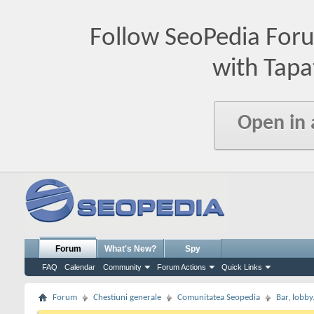
Follow SeoPedia For
with Tapa
Open in
Forum
What's New?
Spy
FAQ
Calendar
Community
Forum Actions
Quick Links
Forum
Chestiuni generale
Comunitatea Seopedia
Bar, lobby.