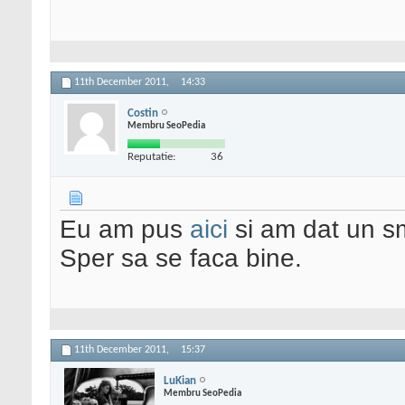
11th December 2011,
14:33
Costin
Membru SeoPedia
Reputatie:
36
Eu am pus
aici
si am dat un s
Sper sa se faca bine.
11th December 2011,
15:37
LuKian
Membru SeoPedia