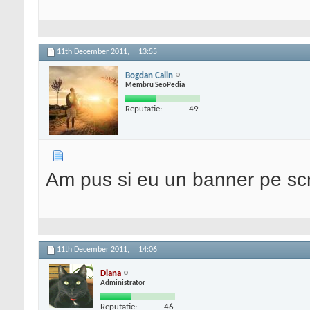
11th December 2011,
13:55
Bogdan Calin
Membru SeoPedia
Reputatie:
49
Am pus si eu un banner pe scr
11th December 2011,
14:06
Diana
Administrator
Reputatie:
46