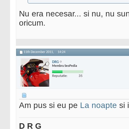
Nu era necesar... si nu, nu s
oricum.
11th December 2011,
14:24
DRG
Membru SeoPedia
Reputatie:
35
Am pus si eu pe
La noapte
si 
D R G