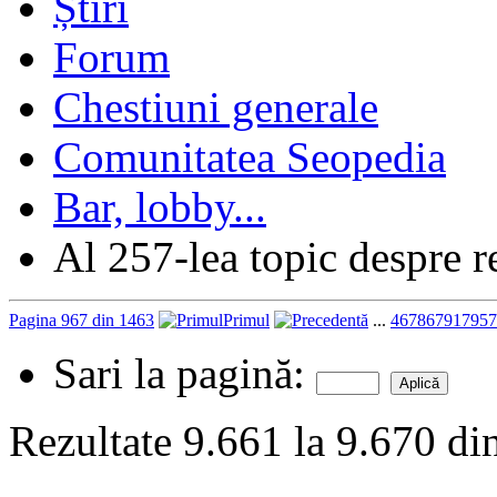
Forum
Chestiuni generale
Comunitatea Seopedia
Bar, lobby...
Al 257-lea topic despre re
Pagina 967 din 1463
Primul
...
467
867
917
957
Sari la pagină:
Rezultate 9.661 la 9.670 d