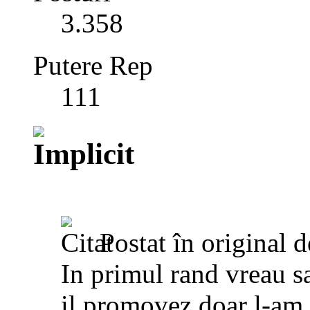
3.358
Putere Rep
111
Postat în original 
In primul rand vreau s
il promovez doar l-am g