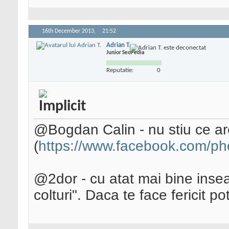
16th December 2013,
21:52
Adrian T.
Junior SeoPedia
Reputatie:
0
@Bogdan Calin - nu stiu ce ar
(
https://www.facebook.com/ph
@2dor - cu atat mai bine inse
colturi". Daca te face fericit po