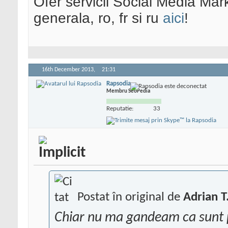
Ofer servicii Social Media Mar
generala, ro, fr si ru
aici
!
16th December 2013,
21:31
Rapsodia
Membru SeoPedia
Reputatie:
33
Postat în original de
Adrian T
Chiar nu ma gandeam ca sunt 