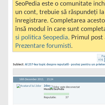
SeoPedia este o comunitate inc
un cont, trebuie să răspundeți la
înregistrare. Completarea acesto
însă modul în care sunt completa
si politica Seopedia
. Primul post 
Prezentare forumisti
.
Pa
976
Subiect:
Al 257-lea topic despre reputatii - postez pentru un priete
16th December 2013,
21:24
2dor
Membru SeoPedia
Reputatie:
37