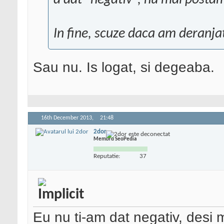
a dat "negativ", nu mai postam
In fine, scuze daca am deranja
Sau nu. Is logat, si degeaba.
16th December 2013,
21:48
2dor
Membru SeoPedia
Reputatie:
37
Eu nu ti-am dat negativ, desi m