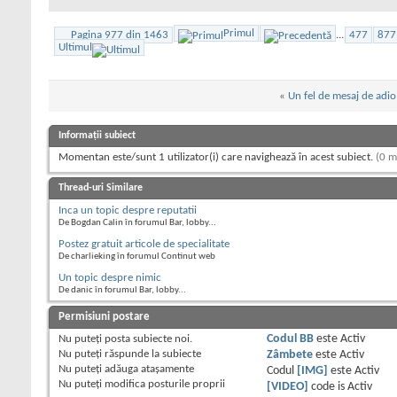
Primul
Pagina 977 din 1463
...
477
877
Ultimul
«
Un fel de mesaj de adio
Informații subiect
Momentan este/sunt 1 utilizator(i) care navighează în acest subiect.
(0 m
Thread-uri Similare
Inca un topic despre reputatii
De Bogdan Calin în forumul Bar, lobby...
Postez gratuit articole de specialitate
De charlieking în forumul Continut web
Un topic despre nimic
De danic în forumul Bar, lobby...
Permisiuni postare
Nu puteţi
posta subiecte noi.
Codul BB
este
Activ
Nu puteţi
răspunde la subiecte
Zâmbete
este
Activ
Nu puteţi
adăuga ataşamente
Codul
[IMG]
este
Activ
Nu puteţi
modifica posturile proprii
[VIDEO]
code is
Activ