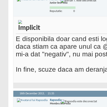
Junior SeoPedia
Reputatie:
0
E disponibila doar cand esti 
daca stiam ca apare unul ca @
mi-a dat "negativ", nu mai pos
In fine, scuze daca am deranja
16th December 2013,
21:35
Rapsodia
Membru SeoPedia