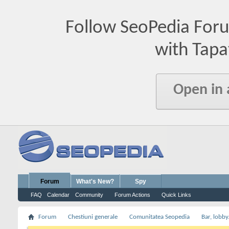
Follow SeoPedia For
with Tapa
Open in
Forum
What's New?
Spy
FAQ
Calendar
Community
Forum Actions
Quick Links
Forum
Chestiuni generale
Comunitatea Seopedia
Bar, lobby.