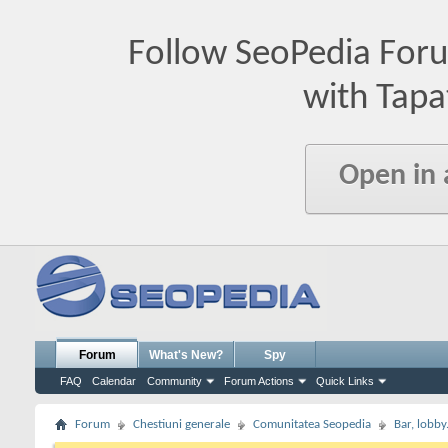
Follow SeoPedia For
with Tapa
Open in
Forum
What's New?
Spy
FAQ
Calendar
Community
Forum Actions
Quick Links
Forum
Chestiuni generale
Comunitatea Seopedia
Bar, lobby.