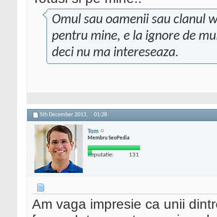
Omul sau oamenii sau clanul wh
pentru mine, e la ignore de mul
deci nu ma intereseaza.
5th December 2013,
01:28
Tom
Membru SeoPedia
Reputatie:
131
Am vaga impresie ca unii dintre