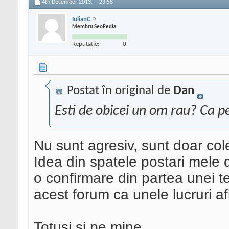
4th December 2013,
23:58
IulianC
Membru SeoPedia
Reputatie:
0
Postat în original de
Dan
Esti de obicei un om rau? Ca p
Nu sunt agresiv, sunt doar col
Idea din spatele postari mele d
o confirmare din partea unei t
acest forum ca unele lucruri af
Totusi si pe mine..