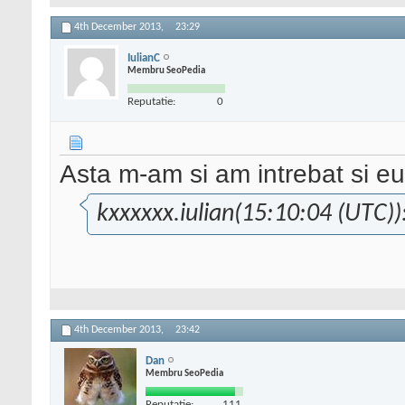
4th December 2013,
23:29
IulianC
Membru SeoPedia
Reputatie:
0
Asta m-am si am intrebat si eu
kxxxxxx.iulian(15:10:04 (UTC))
4th December 2013,
23:42
Dan
Membru SeoPedia
Reputatie:
111