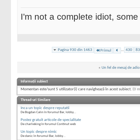
I'm not a complete idiot, some 
Pagina 930 din 1463
...
430
83
Primul
«
Un fel de mesaj de adio
Informații subiect
Momentan este/sunt 5 utilizator(i) care navighează în acest subiect.
(0 m
Thread-uri Similare
Inca un topic despre reputatii
De Bogdan Calin în forumul Bar, lobby...
Postez gratuit articole de specialitate
De charlieking în forumul Continut web
Un topic despre nimic
De danic în forumul Bar, lobby...