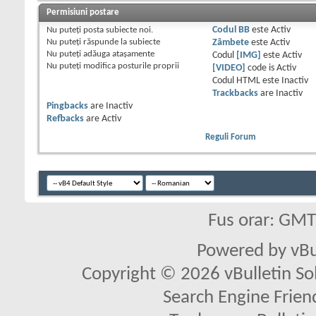
Permisiuni postare
Nu puteţi
posta subiecte noi.
Codul BB
este
Activ
Nu puteţi
răspunde la subiecte
Zâmbete
este
Activ
Nu puteţi
adăuga ataşamente
Codul
[IMG]
este
Activ
Nu puteţi
modifica posturile proprii
[VIDEO]
code is
Activ
Codul HTML este
Inactiv
Trackbacks
are
Inactiv
Pingbacks
are
Inactiv
Refbacks
are
Activ
Reguli Forum
Fus orar: GM
Powered by vBu
Copyright © 2026 vBulletin Solu
Search Engine Frien