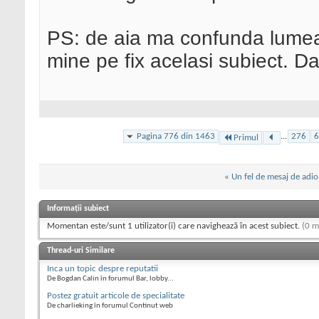
PS: de aia ma confunda lumea 
mine pe fix acelasi subiect. D
Pagina 776 din 1463
...
276
6
Primul
«
Un fel de mesaj de adio
Informații subiect
Momentan este/sunt 1 utilizator(i) care navighează în acest subiect.
(0 m
Thread-uri Similare
Inca un topic despre reputatii
De Bogdan Calin în forumul Bar, lobby...
Postez gratuit articole de specialitate
De charlieking în forumul Continut web