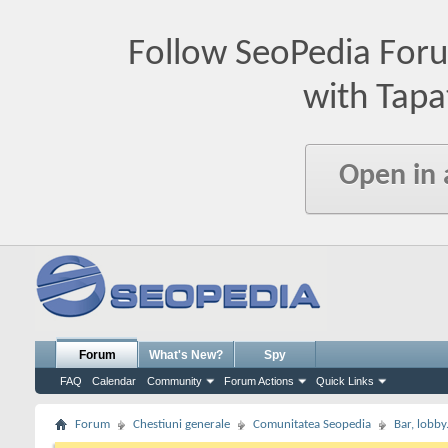
Follow SeoPedia For
with Tapa
Open in
Forum
What's New?
Spy
FAQ
Calendar
Community
Forum Actions
Quick Links
Forum
Chestiuni generale
Comunitatea Seopedia
Bar, lobby.