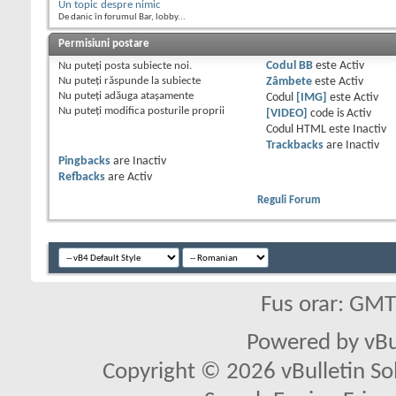
Un topic despre nimic
De danic în forumul Bar, lobby...
Permisiuni postare
Nu puteţi
posta subiecte noi.
Codul BB
este
Activ
Nu puteţi
răspunde la subiecte
Zâmbete
este
Activ
Nu puteţi
adăuga ataşamente
Codul
[IMG]
este
Activ
Nu puteţi
modifica posturile proprii
[VIDEO]
code is
Activ
Codul HTML este
Inactiv
Trackbacks
are
Inactiv
Pingbacks
are
Inactiv
Refbacks
are
Activ
Reguli Forum
Fus orar: GM
Powered by vBu
Copyright © 2026 vBulletin Solu