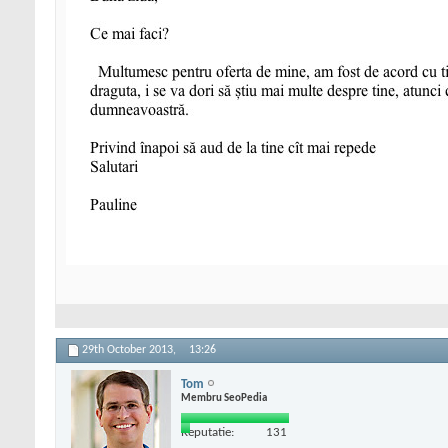
29th October 2013,
13:26
Tom
Membru SeoPedia
Reputatie:
131