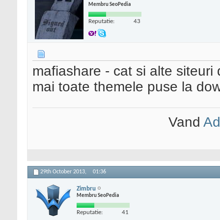
Membru SeoPedia
Reputatie:
43
mafiashare - cat si alte siteuri
mai toate themele puse la do
Vand
Ad
29th October 2013,
01:36
Zimbru
Membru SeoPedia
Reputatie:
41