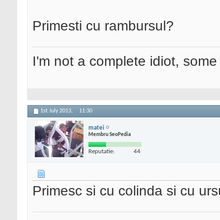
Primesti cu rambursul?
I'm not a complete idiot, some 
1st July 2013,
11:30
matei
Membru SeoPedia
Reputatie:
44
Primesc si cu colinda si cu ur