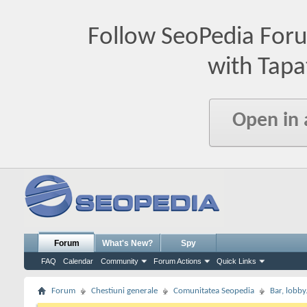
Follow SeoPedia For
with Tapa
Open in
Forum
What's New?
Spy
FAQ
Calendar
Community
Forum Actions
Quick Links
Forum
Chestiuni generale
Comunitatea Seopedia
Bar, lobby.