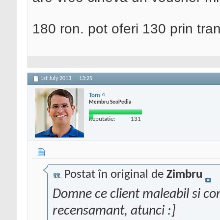
180 ron. pot oferi 130 prin tra
1st July 2013,
13:25
Tom
Membru SeoPedia
Reputatie:
131
Postat în original de
Zimbru
Domne ce client maleabil si con
recensamant, atunci :]