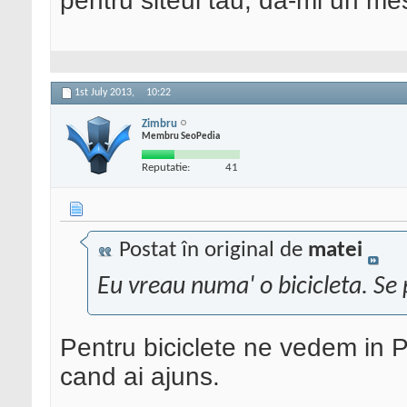
pentru siteul tau, da-mi un me
1st July 2013,
10:22
Zimbru
Membru SeoPedia
Reputatie:
41
Postat în original de
matei
Eu vreau numa' o bicicleta. Se
Pentru biciclete ne vedem in P
cand ai ajuns.