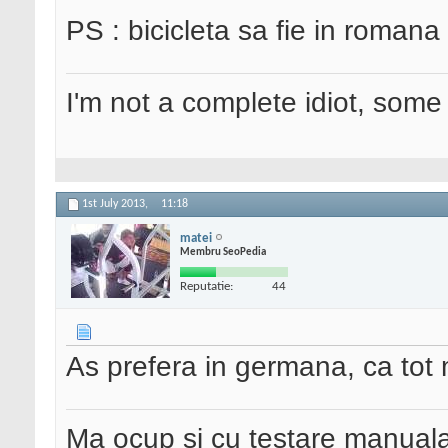
PS : bicicleta sa fie in roman
I'm not a complete idiot, some 
1st July 2013,
11:18
matei
Membru SeoPedia
Reputatie:
44
As prefera in germana, ca tot
Ma ocup si cu testare manual