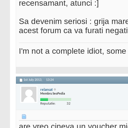
recensamant, atunci :]
Sa devenim seriosi : grija mare
acest forum ca va furati negat
I'm not a complete idiot, some 
1st July 2013,
13:24
relansat
Membru SeoPedia
Reputatie:
32
are vreo cineva un voucher m