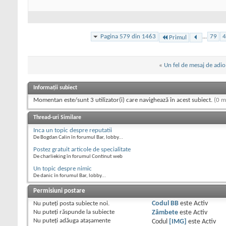
Pagina 579 din 1463
...
79
4
Primul
«
Un fel de mesaj de adio
Informații subiect
Momentan este/sunt 3 utilizator(i) care navighează în acest subiect.
(0 m
Thread-uri Similare
Inca un topic despre reputatii
De Bogdan Calin în forumul Bar, lobby...
Postez gratuit articole de specialitate
De charlieking în forumul Continut web
Un topic despre nimic
De danic în forumul Bar, lobby...
Permisiuni postare
Nu puteţi
posta subiecte noi.
Codul BB
este
Activ
Nu puteţi
răspunde la subiecte
Zâmbete
este
Activ
Nu puteţi
adăuga ataşamente
Codul
[IMG]
este
Activ