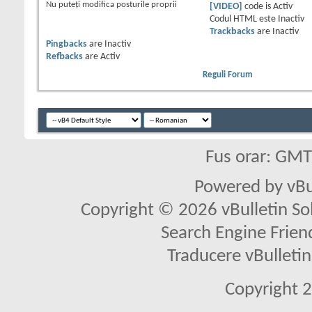
Nu puteţi
modifica posturile proprii
[VIDEO]
code is
Activ
Codul HTML este
Inactiv
Trackbacks
are
Inactiv
Pingbacks
are
Inactiv
Refbacks
are
Activ
Reguli Forum
Fus orar: GM
Powered by vBu
Copyright © 2026 vBulletin Solu
Search Engine Frien
Traducere vBullet
Copyright 