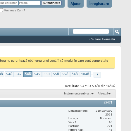
Ajutor
Înregistrare
Memorez Cont?
Căutare Avansată
cestora nu garantează obținerea unui cont, însă modul în care sunt completate
38
546
547
548
549
550
558
598
648
1048
...
Rezultate 5.471 la 5.480 din 14626
Instrumente subiect
Afișează
#5471
Data înscrierii
21st January
2011
Locaţie
Bucuresti
Vârstă
46
Posturi
791
Putere Rep
48