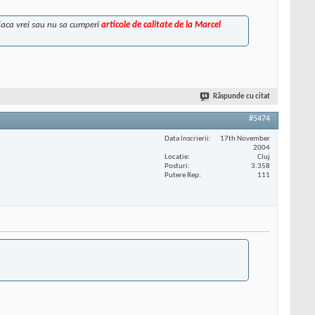
i daca vrei sau nu sa cumperi
articole de calitate de la Marcel
Răspunde cu citat
#5474
Data înscrierii
17th November
2004
Locaţie
Cluj
Posturi
3.358
Putere Rep
111