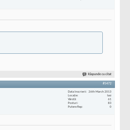
Răspunde cu citat
#5472
Data înscrierii
26th March 2013
Locaţie
Iasi
Vârstă
61
Posturi
83
Putere Rep
0