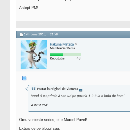
Astept PM!
19th June 2013,
21:58
Hakuna Matata
Membru SeoPedia
Reputatie:
48
Postat în original de
Victoras
Vand si eu primle 3 site-uri pe pozitia 1-2-3 la o lada de bere!
Astept PM!
Omu vorbeste serios, el e Marcel Pavel!
Extras de pe blogul sau: