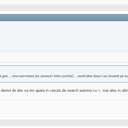
i de gen ... ana+are+mere [cu semnul+ intre cuvinte] ... aveti idee daca i-au invatat pe 
e destul de des sa imi apara in casuta de search automa cu +, mai ales in ult