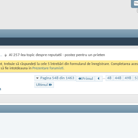
..
Al 257-lea topic despre reputatii - postez pentru un prieten
ont, trebuie să răspundeți la cele 5 întrebări din formularul de înregistrare. Completarea a
i să fie intotdeauna in
Prezentare forumisti
.
Pagina 548 din 1463
...
48
448
498
5
Primul
Ultimul
n