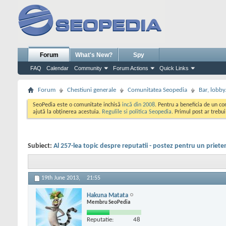
Forum
What's New?
Spy
FAQ
Calendar
Community
Forum Actions
Quick Links
Forum
Chestiuni generale
Comunitatea Seopedia
Bar, lobby.
SeoPedia este o comunitate inchisă
incă din 2008
. Pentru a beneficia de un c
ajută la obținerea acestuia.
Regulile si politica Seopedia
. Primul post ar trebu
Subiect:
Al 257-lea topic despre reputatii - postez pentru un priete
19th June 2013,
21:55
Hakuna Matata
Membru SeoPedia
Reputatie:
48