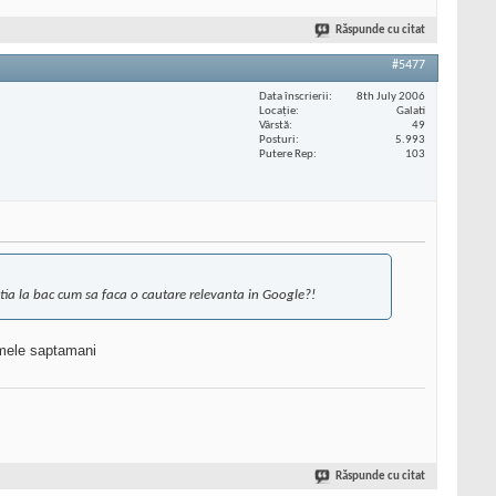
Răspunde cu citat
#5477
Data înscrierii
8th July 2006
Locaţie
Galati
Vârstă
49
Posturi
5.993
Putere Rep
103
astia la bac cum sa faca o cautare relevanta in Google?!
imele saptamani
Răspunde cu citat