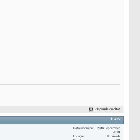
Răspunde cu citat
#5475
Data înscrierii
24th September
2010
Locaţie
Bucuresti