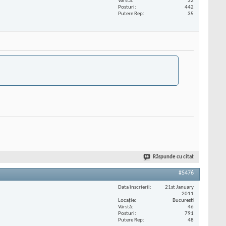
Vârstă
32
Posturi
442
Putere Rep
35
Răspunde cu citat
#5476
Data înscrierii
21st January
2011
Locaţie
Bucuresti
Vârstă
46
Posturi
791
Putere Rep
48