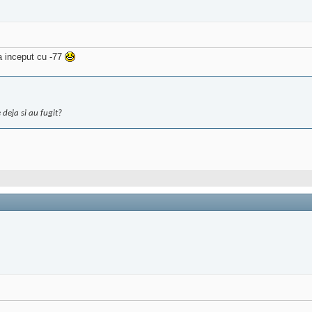
 a inceput cu -77
 deja si au fugit?