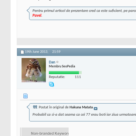
Pentru primul articol de prezentare cred ca este suficient, pe parc
Pavel
.
19th June 2013,
21:59
Dan
Membru SeoPedia
Reputatie:
111
Postat în original de
Hakuna Matata
Probabil ca si-a dat seama ca cei 77 erau boti iar ziua urmatoar