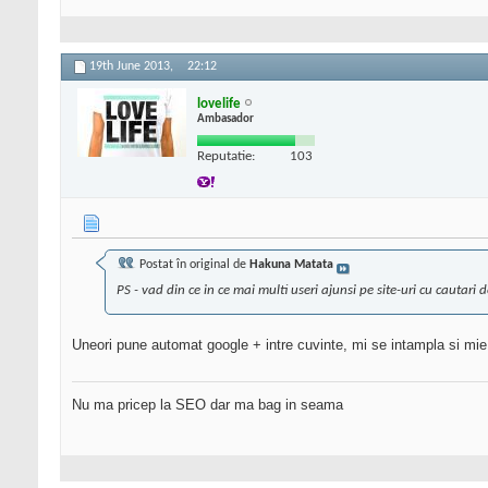
19th June 2013,
22:12
lovelife
Ambasador
Reputatie:
103
Postat în original de
Hakuna Matata
PS - vad din ce in ce mai multi useri ajunsi pe site-uri cu cautar
Uneori pune automat google + intre cuvinte, mi se intampla si mi
Nu ma pricep la SEO dar ma bag in seama