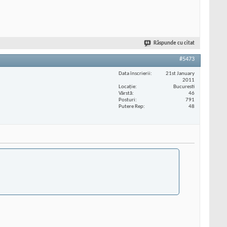
Răspunde cu citat
#5473
Data înscrierii
21st January
2011
Locaţie
Bucuresti
Vârstă
46
Posturi
791
Putere Rep
48