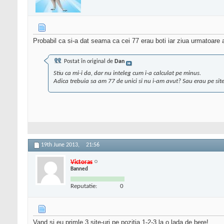
Probabil ca si-a dat seama ca cei 77 erau boti iar ziua urmatoare
Postat în original de
Dan
Stiu ca mi-i da, dar nu inteleg cum i-a calculat pe minus.
Adica trebuia sa am 77 de unici si nu i-am avut? Sau erau pe site
19th June 2013,
21:56
Victoras
Banned
Reputatie:
0
Vand si eu primle 3 site-uri pe pozitia 1-2-3 la o lada de bere!