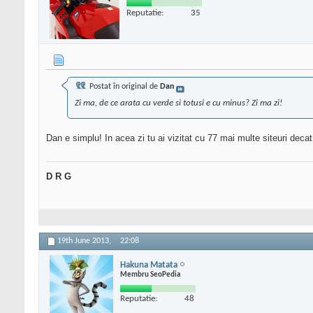
Reputatie:
35
Postat în original de
Dan
Zi ma, de ce arata cu verde si totusi e cu minus? Zi ma zi!
Dan e simplu! In acea zi tu ai vizitat cu 77 mai multe siteuri decat a
D R G
19th June 2013,
22:08
Hakuna Matata
Membru SeoPedia
Reputatie:
48