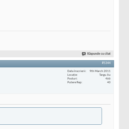
Răspunde cu citat
#5344
Data înscrierii
9th March 2011
Locaţie
Targu Jiu
Posturi
466
Putere Rep
40