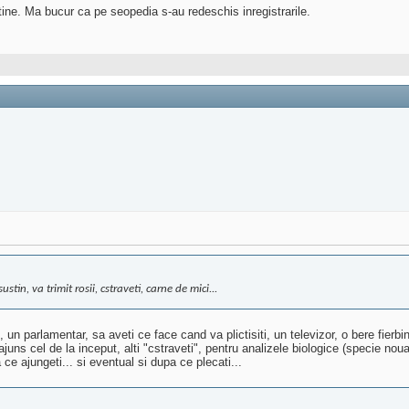
tine. Ma bucur ca pe seopedia s-au redeschis inregistrarile.
tin, va trimit rosii, cstraveti, carne de mici...
oi, un parlamentar, sa aveti ce face cand va plictisiti, un televizor, o bere fier
juns cel de la inceput, alti "cstraveti", pentru analizele biologice (specie nou
a ce ajungeti... si eventual si dupa ce plecati...