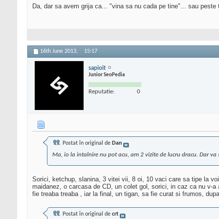
Da, dar sa avem grija ca... "vina sa nu cada pe tine"... sau peste 
16th June 2013,
15:17
sapioit
Junior SeoPedia
Reputatie:
0
Postat în original de
Dan
Ma, io la intalnire nu pot acu, am 2 vizite de lucru dracu. Dar va sus
Sorici, ketchup, slanina, 3 vitei vii, 8 oi, 10 vaci care sa tipe la v
maidanez, o carcasa de CD, un colet gol, sorici, in caz ca nu v-a a
fie treaba treaba , iar la final, un tigan, sa fie curat si frumos, dup
Postat în original de
crt