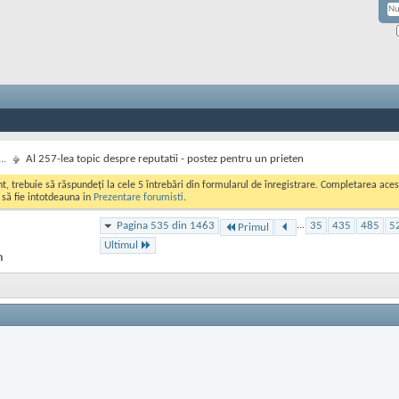
..
Al 257-lea topic despre reputatii - postez pentru un prieten
ont, trebuie să răspundeți la cele 5 întrebări din formularul de înregistrare. Completarea a
i să fie intotdeauna in
Prezentare forumisti
.
Pagina 535 din 1463
...
35
435
485
5
Primul
Ultimul
n