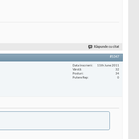
Răspunde cu citat
#5347
Data înscrierii
11th June 2011
Vârstă
32
Posturi
34
Putere Rep
0