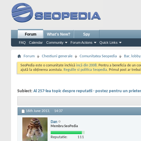
Forum
What's New?
Spy
FAQ
Calendar
Community
Forum Actions
Quick Links
Forum
Chestiuni generale
Comunitatea Seopedia
Bar, lobby.
SeoPedia este o comunitate inchisă
incă din 2008
. Pentru a beneficia de un c
ajută la obținerea acestuia.
Regulile si politica Seopedia
. Primul post ar trebu
Subiect:
Al 257-lea topic despre reputatii - postez pentru un priete
16th June 2013,
14:37
Dan
Membru SeoPedia
Reputatie:
111