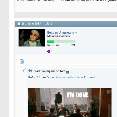
16th June 2013,
15:41
Bogdan Ungureanu
Membru SeoPedia
Reputatie:
33
Postat în original de
Tom
Gata, 31. I'm Done:
Nise monetizabile in Romania