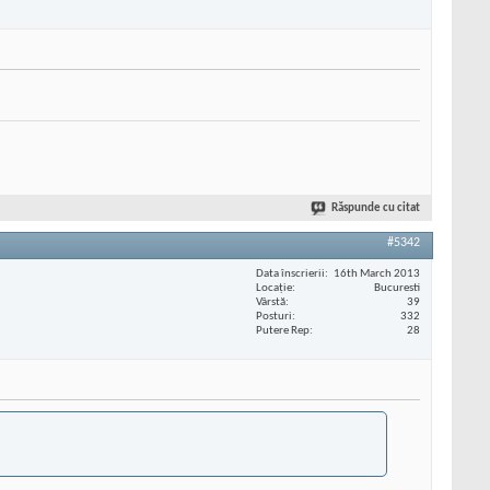
Răspunde cu citat
#5342
Data înscrierii
16th March 2013
Locaţie
Bucuresti
Vârstă
39
Posturi
332
Putere Rep
28