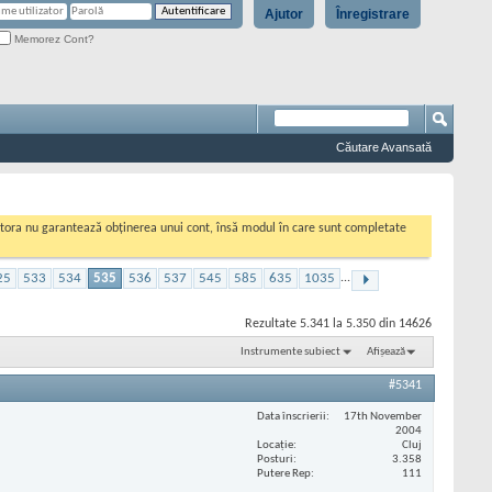
Ajutor
Înregistrare
Memorez Cont?
Căutare Avansată
cestora nu garantează obținerea unui cont, însă modul în care sunt completate
25
533
534
535
536
537
545
585
635
1035
...
Rezultate 5.341 la 5.350 din 14626
Instrumente subiect
Afișează
#5341
Data înscrierii
17th November
2004
Locaţie
Cluj
Posturi
3.358
Putere Rep
111