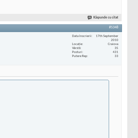
Răspunde cu citat
#5348
Data înscrierii
17th September
2010
Locaţie
Craiova
Vârstă
35
Posturi
431
Putere Rep
33