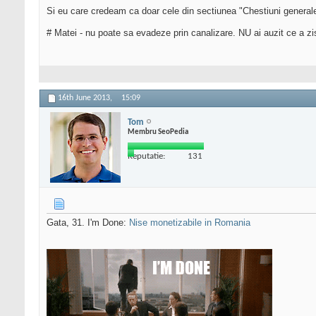
Si eu care credeam ca doar cele din sectiunea "Chestiuni generale
# Matei - nu poate sa evadeze prin canalizare. NU ai auzit ce a z
16th June 2013,
15:09
Tom
Membru SeoPedia
Reputatie:
131
Gata, 31. I'm Done:
Nise monetizabile in Romania