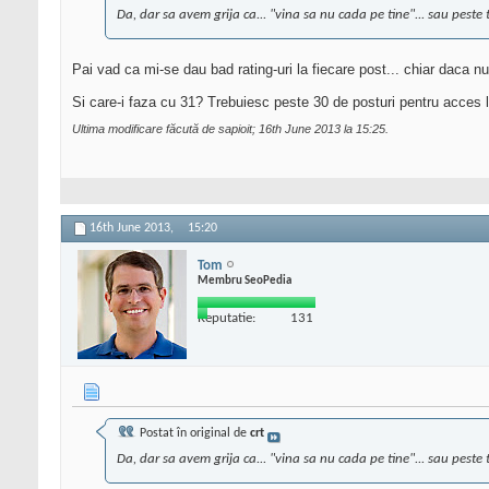
Da, dar sa avem grija ca... "vina sa nu cada pe tine"... sau peste 
Pai vad ca mi-se dau bad rating-uri la fiecare post... chiar daca n
Si care-i faza cu 31? Trebuiesc peste 30 de posturi pentru acces 
Ultima modificare făcută de sapioit; 16th June 2013 la
15:25
.
16th June 2013,
15:20
Tom
Membru SeoPedia
Reputatie:
131
Postat în original de
crt
Da, dar sa avem grija ca... "vina sa nu cada pe tine"... sau pest