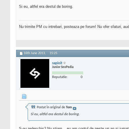
Si eu, altfel era destul de boring.
Nu trimite PM cu intrebari, posteaza pe forum! Nu ofer sfaturi, au
16th June 2013,
15:25
sapioit
Junior SeoPedia
Reputatie:
0
Postat în original de
Tom
Si eu, altfel era destul de boring.
S-au redeschis? Nu stiam... eu am contul de peste un an si jumata