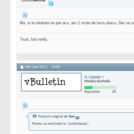
Ma, io la intalnire nu pot acu, am 2 vizite de lucru dracu. Dar va sus
Trust, but verify.
16th June 2013,
14:58
O. Cosmin
Membru SeoPedia
Reputatie:
28
Postat în original de
Tom
Pentru ca mai intai se "controleaza".