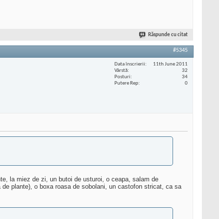
Răspunde cu citat
#5345
Data înscrierii
11th June 2011
Vârstă
32
Posturi
34
Putere Rep
0
binte, la miez de zi, un butoi de usturoi, o ceapa, salam de
a de plante), o boxa roasa de sobolani, un castofon stricat, ca sa