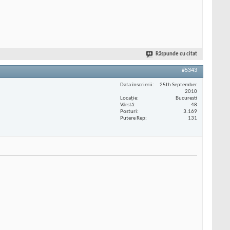
Răspunde cu citat
#5343
Data înscrierii
25th September
2010
Locaţie
Bucuresti
Vârstă
48
Posturi
3.169
Putere Rep
131