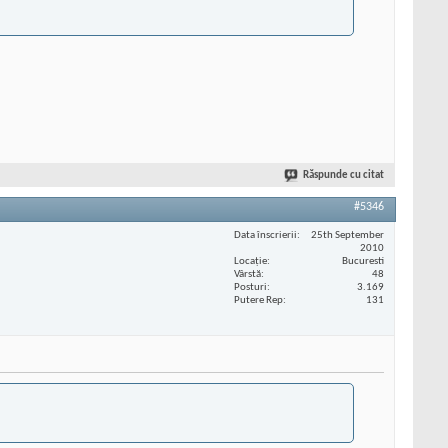
Răspunde cu citat
#5346
Data înscrierii
25th September
2010
Locaţie
Bucuresti
Vârstă
48
Posturi
3.169
Putere Rep
131