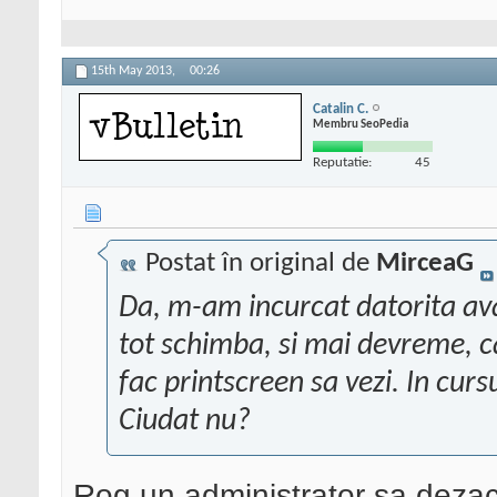
15th May 2013,
00:26
Catalin C.
Membru SeoPedia
Reputatie:
45
Postat în original de
MirceaG
Da, m-am incurcat datorita ava
tot schimba, si mai devreme, c
fac printscreen sa vezi. In curs
Ciudat nu?
Rog un administrator sa dezac