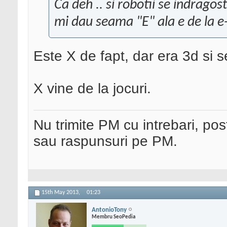
Ca deh .. si robotii se indragost
mi dau seama "E" ala e de la e
Este X de fapt, dar era 3d si s
X vine de la jocuri.
Nu trimite PM cu intrebari, pos
sau raspunsuri pe PM.
15th May 2013,
01:23
AntonioTony
Membru SeoPedia