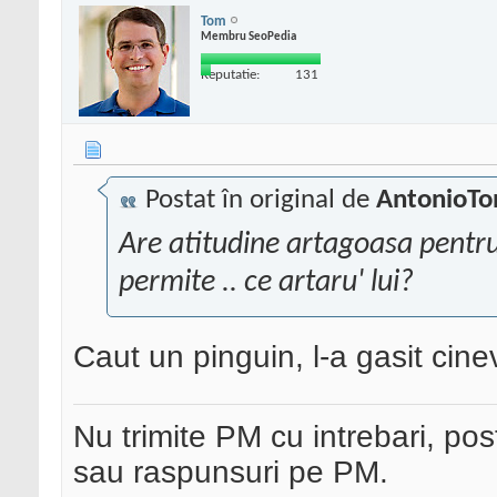
Tom
Membru SeoPedia
Reputatie:
131
Postat în original de
AntonioTo
Are atitudine artagoasa pentru 
permite .. ce artaru' lui?
Caut un pinguin, l-a gasit ci
Nu trimite PM cu intrebari, pos
sau raspunsuri pe PM.