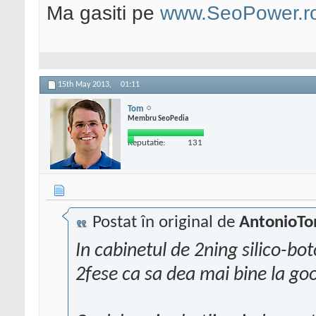
Ma gasiti pe
www.SeoPower.r
15th May 2013,
01:11
Tom
Membru SeoPedia
Reputatie:
131
Postat în original de
AntonioTo
In cabinetul de 2ning silico-bot
2fese ca sa dea mai bine la goo