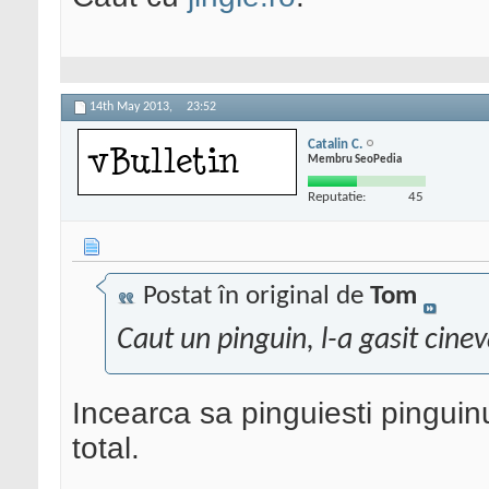
14th May 2013,
23:52
Catalin C.
Membru SeoPedia
Reputatie:
45
Postat în original de
Tom
Caut un pinguin, l-a gasit cin
Incearca sa pinguiesti pinguin
total.