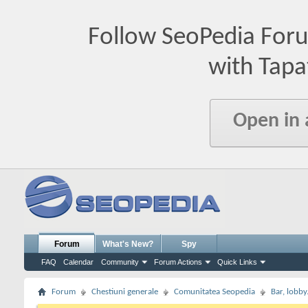
Follow SeoPedia For
with Tapa
Open in
Forum
What's New?
Spy
FAQ
Calendar
Community
Forum Actions
Quick Links
Forum
Chestiuni generale
Comunitatea Seopedia
Bar, lobby.