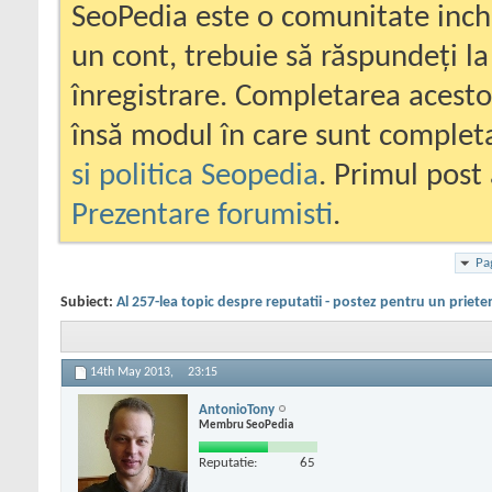
SeoPedia este o comunitate inc
un cont, trebuie să răspundeți la
înregistrare. Completarea acesto
însă modul în care sunt completa
si politica Seopedia
. Primul post 
Prezentare forumisti
.
Pa
Subiect:
Al 257-lea topic despre reputatii - postez pentru un priete
14th May 2013,
23:15
AntonioTony
Membru SeoPedia
Reputatie:
65