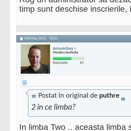
timp sunt deschise inscrierile,
15th May 2013,
00:31
AntonioTony
Membru SeoPedia
Reputatie:
65
Postat în original de
puthre
2 in ce limba?
In limba Two .. aceasta limba