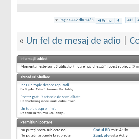
Pagina 442 din 1463
...
342
3
Primul
«
Un fel de mesaj de adio
|
Co
Informații subiect
Momentan este/sunt 3 utilizator(i) care navighează în acest subiect.
(0 m
Thread-uri Similare
Inca un topic despre reputatii
De Bogdan Calin în forumul Bar, lobby...
Postez gratuit articole de specialitate
De charlieking în forumul Continut web
Un topic despre nimic
De danic în forumul Bar, lobby...
Permisiuni postare
Nu puteţi
posta subiecte noi.
Codul BB
este
Activ
Nu puteţi
răspunde la subiecte
Zâmbete
este
Activ