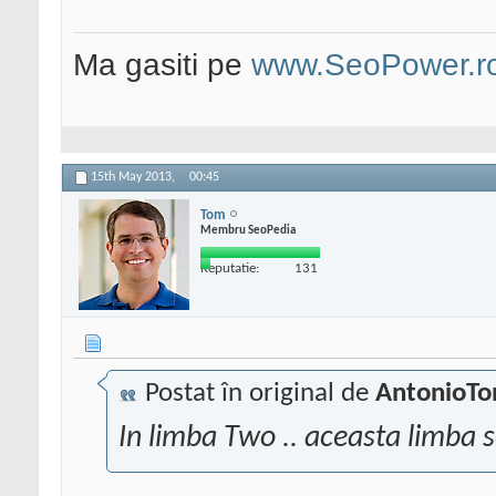
Ma gasiti pe
www.SeoPower.r
15th May 2013,
00:45
Tom
Membru SeoPedia
Reputatie:
131
Postat în original de
AntonioTo
In limba Two .. aceasta limba 