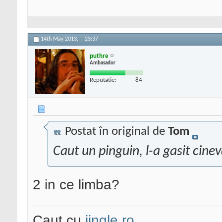
14th May 2013,
23:37
puthre
Ambasador
Reputatie:
84
Postat în original de
Tom
Caut un pinguin, l-a gasit cin
2 in ce limba?
Caut cu
jingle.ro
.