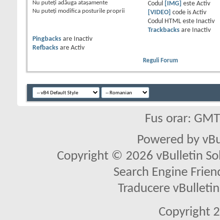
Nu puteţi
adăuga ataşamente
Codul
[IMG]
este
Activ
Nu puteţi
modifica posturile proprii
[VIDEO]
code is
Activ
Codul HTML este
Inactiv
Trackbacks
are
Inactiv
Pingbacks
are
Inactiv
Refbacks
are
Activ
Reguli Forum
Fus orar: GM
Powered by vBu
Copyright © 2026 vBulletin Solu
Search Engine Frien
Traducere vBullet
Copyright 