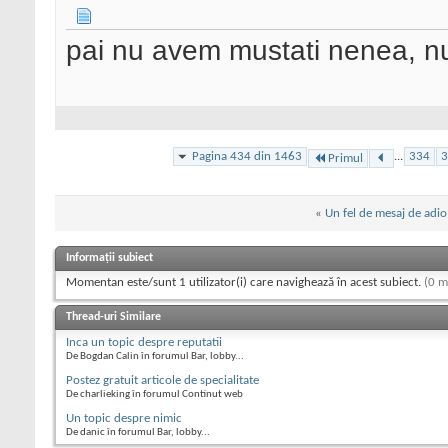
pai nu avem mustati nenea, n
Pagina 434 din 1463
...
334
3
Primul
«
Un fel de mesaj de adio
Informații subiect
Momentan este/sunt 1 utilizator(i) care navighează în acest subiect.
(0 m
Thread-uri Similare
Inca un topic despre reputatii
De Bogdan Calin în forumul Bar, lobby...
Postez gratuit articole de specialitate
De charlieking în forumul Continut web
Un topic despre nimic
De danic în forumul Bar, lobby...