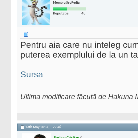
Membru SeoPedia
Reputatie:
48
Pentru aia care nu inteleg cu
puterea exemplului de la un tat
Sursa
Ultima modificare făcută de Hakuna 
13th May 2013,
22:46
Serban Cristian