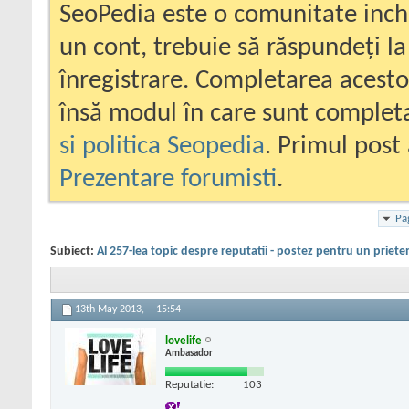
SeoPedia este o comunitate inc
un cont, trebuie să răspundeți la
înregistrare. Completarea acesto
însă modul în care sunt completa
si politica Seopedia
. Primul post 
Prezentare forumisti
.
Pa
Subiect:
Al 257-lea topic despre reputatii - postez pentru un priete
13th May 2013,
15:54
lovelife
Ambasador
Reputatie:
103