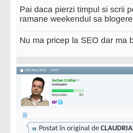
Pai daca pierzi timpul si scri
ramane weekendul sa blogeres
Nu ma pricep la SEO dar ma 
13th May 2013,
19:07
Serban Cristian
Ambasador
Reputatie:
84
Postat în original de
CLAUDRI