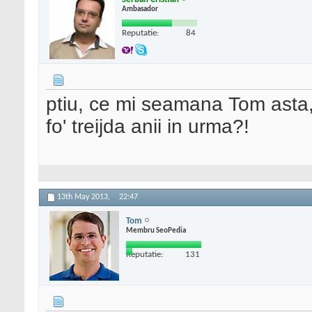
Ambasador
Reputatie:
84
ptiu, ce mi seamana Tom asta, l
fo' treijda anii in urma?!
13th May 2013,
22:47
Tom
Membru SeoPedia
Reputatie:
131