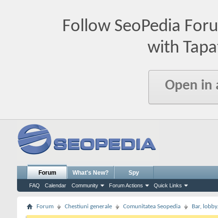
Follow SeoPedia For
with Tapa
Open in
Forum
What's New?
Spy
FAQ
Calendar
Community
Forum Actions
Quick Links
Forum
Chestiuni generale
Comunitatea Seopedia
Bar, lobby.