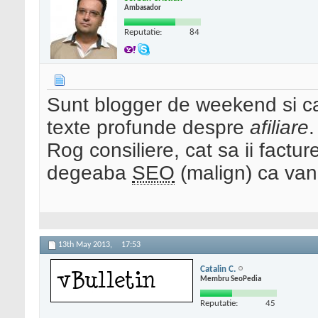
Ambasador
Reputatie:
84
Sunt blogger de weekend si c
texte profunde despre
afiliare
.
Rog consiliere, cat sa ii facture
degeaba
SEO
(malign) ca van
13th May 2013,
17:53
Catalin C.
Membru SeoPedia
Reputatie:
45