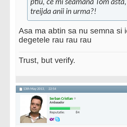
ptiu, ce mi seamana Tom asta, l
treijda anii in urma?!
Asa ma abtin sa nu semna si i
degetele rau rau rau
Trust, but verify.
13th May 2013,
22:54
Serban Cristian
Ambasador
Reputatie:
84