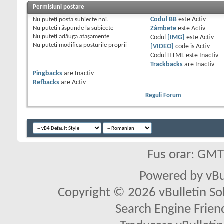
Permisiuni postare
Nu puteţi
posta subiecte noi.
Codul BB
este
Activ
Nu puteţi
răspunde la subiecte
Zâmbete
este
Activ
Nu puteţi
adăuga ataşamente
Codul
[IMG]
este
Activ
Nu puteţi
modifica posturile proprii
[VIDEO]
code is
Activ
Codul HTML este
Inactiv
Trackbacks
are
Inactiv
Pingbacks
are
Inactiv
Refbacks
are
Activ
Reguli Forum
Fus orar: GM
Powered by vBu
Copyright © 2026 vBulletin Solu
Search Engine Frien