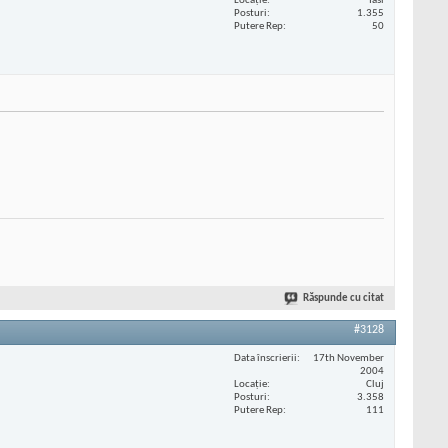
Locaţie
Iasi
Posturi
1.355
Putere Rep
50
Răspunde cu citat
#3128
Data înscrierii
17th November
2004
Locaţie
Cluj
Posturi
3.358
Putere Rep
111