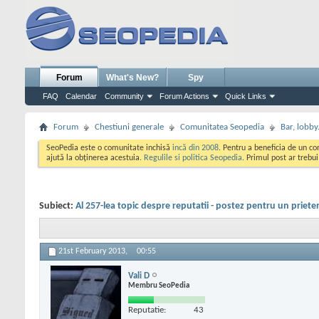
Forum
What's New?
Spy
FAQ
Calendar
Community
Forum Actions
Quick Links
Forum
Chestiuni generale
Comunitatea Seopedia
Bar, lobby.
SeoPedia este o comunitate inchisă
incă din 2008
. Pentru a beneficia de un c
ajută la obținerea acestuia.
Regulile si politica Seopedia
. Primul post ar trebu
Subiect:
Al 257-lea topic despre reputatii - postez pentru un priete
21st February 2013,
00:55
Vali D
Membru SeoPedia
Reputatie:
43