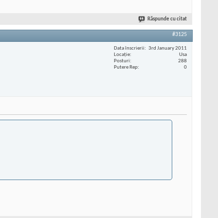
Răspunde cu citat
#3125
Data înscrierii
3rd January 2011
Locaţie
Usa
Posturi
288
Putere Rep
0