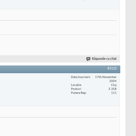
Răspunde cu citat
#3122
Data înscrierii
17th November
2004
Locaţie
Cluj
Posturi
3.358
Putere Rep
111