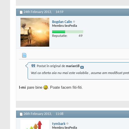
24th February 2013,
14:59
Bogdan Calin
Membru SeoPedia
Reputatie:
49
Postat în original de
marian18
Vezi ca oferta aia nu mai este valabila , acuma am modificat pretu
I-mi
pare bine
. Poate facem fiti-fiti.
26th February 2013,
11:08
tymbark
Membru SeoPedia