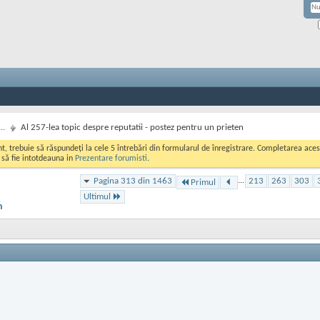
..
Al 257-lea topic despre reputatii - postez pentru un prieten
ont, trebuie să răspundeți la cele 5 întrebări din formularul de înregistrare. Completarea a
i să fie intotdeauna in
Prezentare forumisti
.
Pagina 313 din 1463
...
213
263
303
Primul
Ultimul
n