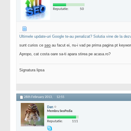
Reputatie:
50
Ultimele update-uri Google te-au penalizat? Solutia vine de la dezv
sunt curios ce
seo
au facut ei, nu-i vad pe prima pagina pt keywor
Apropo, cat costa oare sa-ti apara stirea pe acasa.ro?
Signatura lipsa
26th February 2013,
12:55
Dan
Membru SeoPedia
Reputatie:
111