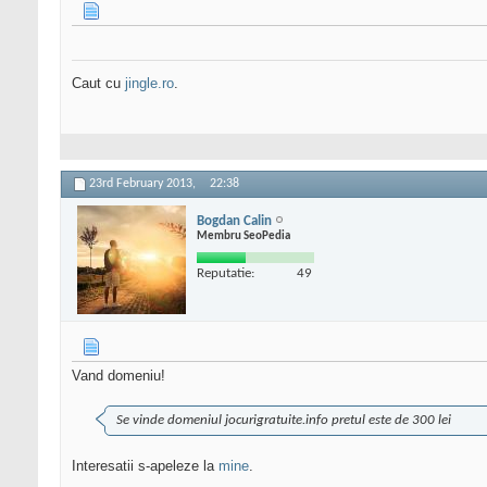
Caut cu
jingle.ro
.
23rd February 2013,
22:38
Bogdan Calin
Membru SeoPedia
Reputatie:
49
Vand domeniu!
Se vinde domeniul jocurigratuite.info pretul este de 300 lei
Interesatii s-apeleze la
mine
.