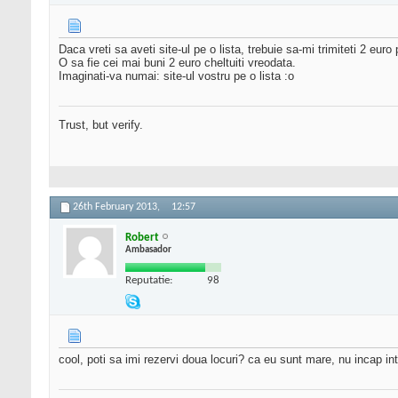
Daca vreti sa aveti site-ul pe o lista, trebuie sa-mi trimiteti 2 euro
O sa fie cei mai buni 2 euro cheltuiti vreodata.
Imaginati-va numai: site-ul vostru pe o lista :o
Trust, but verify.
26th February 2013,
12:57
Robert
Ambasador
Reputatie:
98
cool, poti sa imi rezervi doua locuri? ca eu sunt mare, nu incap intr