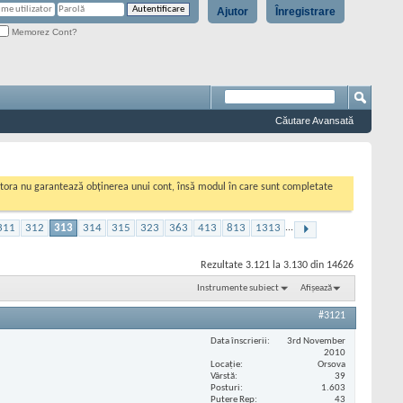
Ajutor
Înregistrare
Memorez Cont?
Căutare Avansată
cestora nu garantează obținerea unui cont, însă modul în care sunt completate
311
312
313
314
315
323
363
413
813
1313
...
Rezultate 3.121 la 3.130 din 14626
Instrumente subiect
Afișează
#3121
Data înscrierii
3rd November
2010
Locaţie
Orsova
Vârstă
39
Posturi
1.603
Putere Rep
43