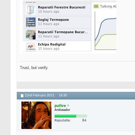
Trust, but verify.
22nd February 2013,
16:30
puthre
Ambasador
Reputatie:
84