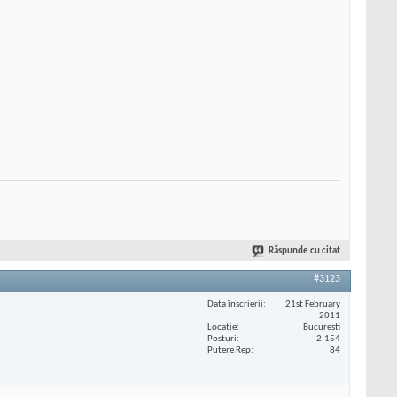
Răspunde cu citat
#3123
Data înscrierii
21st February
2011
Locaţie
București
Posturi
2.154
Putere Rep
84