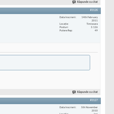
Răspunde cu citat
#3126
Data înscrierii
14th February
2011
Locaţie
Timisoara
Posturi
3.126
Putere Rep
49
Răspunde cu citat
#3127
Data înscrierii
5th November
2010