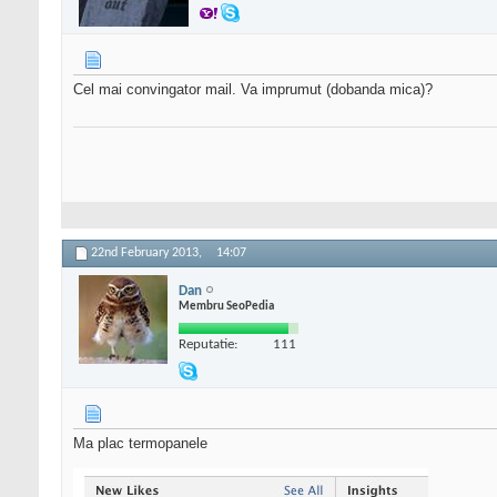
Cel mai convingator mail. Va imprumut (dobanda mica)?
22nd February 2013,
14:07
Dan
Membru SeoPedia
Reputatie:
111
Ma plac termopanele