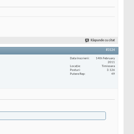
Răspunde cu citat
#3124
Data înscrierii
14th February
2011
Locaţie
Timisoara
Posturi
3.126
Putere Rep
49