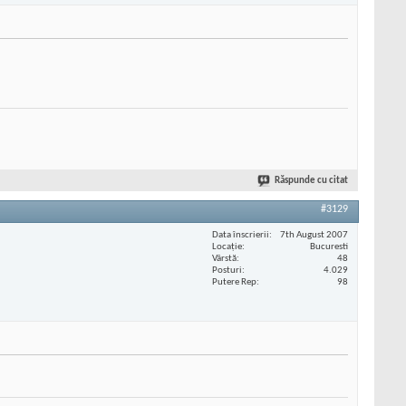
Răspunde cu citat
#3129
Data înscrierii
7th August 2007
Locaţie
Bucuresti
Vârstă
48
Posturi
4.029
Putere Rep
98