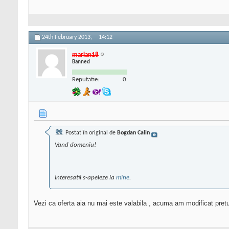
24th February 2013,
14:12
marian18
Banned
Reputatie:
0
Postat în original de
Bogdan Calin
Vand domeniu!
Interesatii s-apeleze la
mine
.
Vezi ca oferta aia nu mai este valabila , acuma am modificat pretul