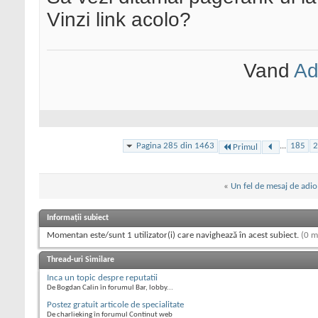
Vinzi link acolo?
Vand
Ad
Pagina 285 din 1463
...
185
2
Primul
«
Un fel de mesaj de adio
Informații subiect
Momentan este/sunt 1 utilizator(i) care navighează în acest subiect.
(0 m
Thread-uri Similare
Inca un topic despre reputatii
De Bogdan Calin în forumul Bar, lobby...
Postez gratuit articole de specialitate
De charlieking în forumul Continut web