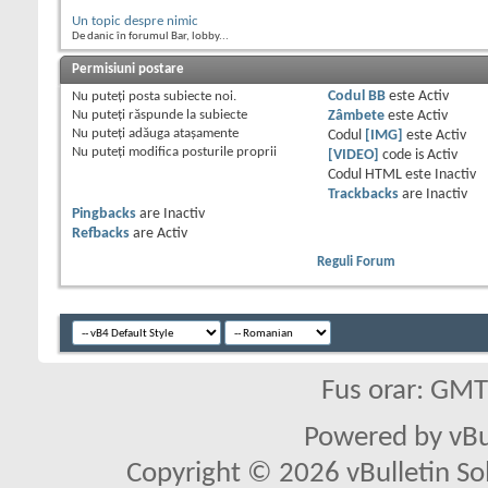
Un topic despre nimic
De danic în forumul Bar, lobby...
Permisiuni postare
Nu puteţi
posta subiecte noi.
Codul BB
este
Activ
Nu puteţi
răspunde la subiecte
Zâmbete
este
Activ
Nu puteţi
adăuga ataşamente
Codul
[IMG]
este
Activ
Nu puteţi
modifica posturile proprii
[VIDEO]
code is
Activ
Codul HTML este
Inactiv
Trackbacks
are
Inactiv
Pingbacks
are
Inactiv
Refbacks
are
Activ
Reguli Forum
Fus orar: GM
Powered by vBu
Copyright © 2026 vBulletin Solu