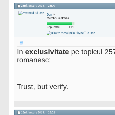
23rd January 2013,
23:00
Dan
Membru SeoPedia
Reputatie:
111
In
exclusivitate
pe topicul 257
romanesc:
Trust, but verify.
23rd January 2013,
23:02