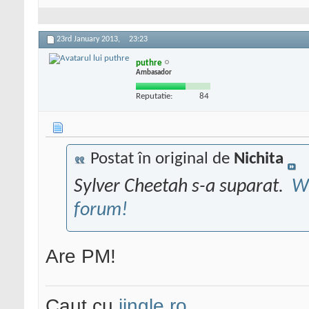
23rd January 2013,
23:23
puthre
Ambasador
Reputatie:
84
Postat în original de
Nichita
Sylver Cheetah s-a suparat.
W
forum!
Are PM!
Caut cu
jingle.ro
.