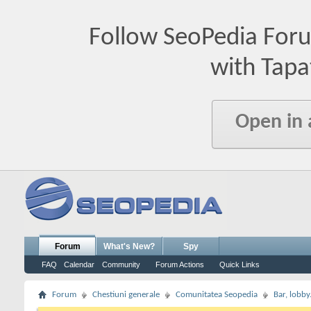
Follow SeoPedia For
with Tapa
Open in
Forum
What's New?
Spy
FAQ
Calendar
Community
Forum Actions
Quick Links
Forum
Chestiuni generale
Comunitatea Seopedia
Bar, lobby.