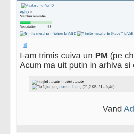
Vali D
Membru SeoPedia
Reputatie:
43
I-am trimis cuiva un
PM
(pe cha
Acum ma uit putin in arhiva si
Imagini atașate
screen fb.png
(21,2 KB, 21 afișări)
Vand
Ad