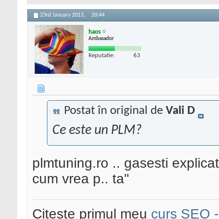
23rd January 2013,
20:44
haos
Ambasador
Reputatie:
63
Postat în original de
Vali D
Ce este un PLM?
plmtuning.ro .. gasesti explicatia
cum vrea p.. ta"
Citeste primul meu
curs SEO - 