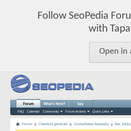
Follow SeoPedia For
with Tapa
Open in
Forum
What's New?
Spy
FAQ
Calendar
Community
Forum Actions
Quick Links
Forum
Chestiuni generale
Comunitatea Seopedia
Bar, lobby.