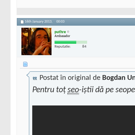
16th January 2013,
00:03
puthre
Ambasador
Reputatie:
84
Postat în original de
Bogdan U
Pentru toț
seo
-iștii dă pe seop