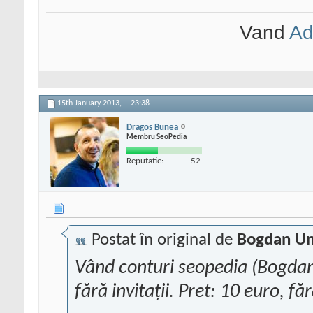
Vand
Ad
15th January 2013,
23:38
Dragos Bunea
Membru SeoPedia
Reputatie:
52
Postat în original de
Bogdan U
Vând conturi seopedia (Bogdan
fără invitații. Pret: 10 euro, fă