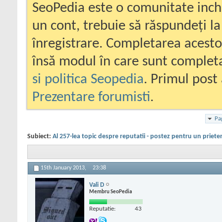
SeoPedia este o comunitate inc
un cont, trebuie să răspundeți la
înregistrare. Completarea acesto
însă modul în care sunt completa
si politica Seopedia
. Primul post 
Prezentare forumisti
.
Pa
Subiect:
Al 257-lea topic despre reputatii - postez pentru un priete
15th January 2013,
23:38
Vali D
Membru SeoPedia
Reputatie:
43