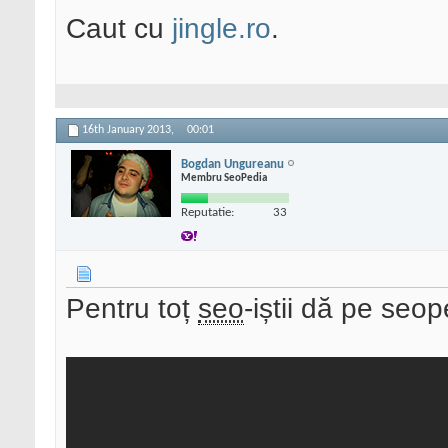
Caut cu
jingle.ro
.
16th January 2013,
00:01
Bogdan Ungureanu
Membru SeoPedia
Reputatie:
33
Pentru toț
seo
-iștii dă pe seop