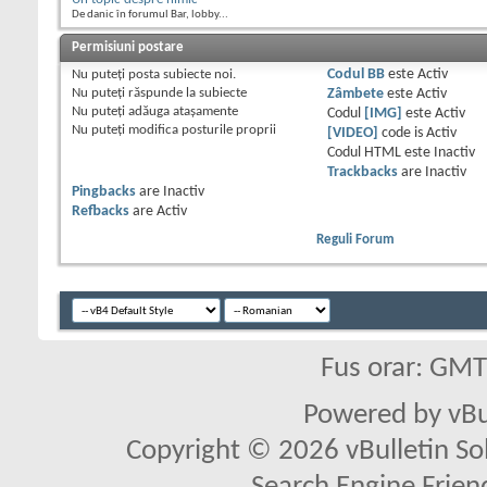
De danic în forumul Bar, lobby...
Permisiuni postare
Nu puteţi
posta subiecte noi.
Codul BB
este
Activ
Nu puteţi
răspunde la subiecte
Zâmbete
este
Activ
Nu puteţi
adăuga ataşamente
Codul
[IMG]
este
Activ
Nu puteţi
modifica posturile proprii
[VIDEO]
code is
Activ
Codul HTML este
Inactiv
Trackbacks
are
Inactiv
Pingbacks
are
Inactiv
Refbacks
are
Activ
Reguli Forum
Fus orar: GM
Powered by vBu
Copyright © 2026 vBulletin Solu