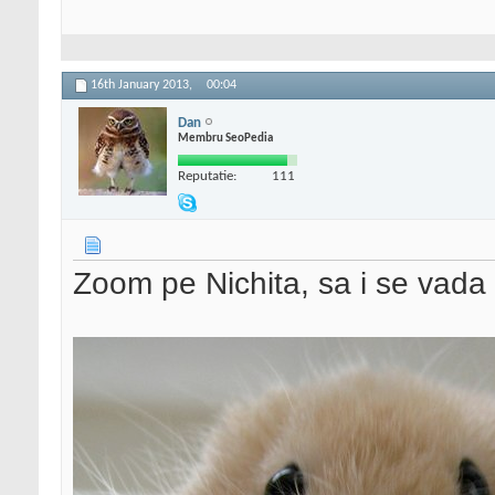
16th January 2013,
00:04
Dan
Membru SeoPedia
Reputatie:
111
Zoom pe Nichita, sa i se vada v