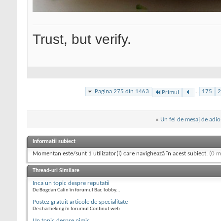
Trust, but verify.
Pagina 275 din 1463
...
175
2
Primul
«
Un fel de mesaj de adio
Informații subiect
Momentan este/sunt 1 utilizator(i) care navighează în acest subiect.
(0 m
Thread-uri Similare
Inca un topic despre reputatii
De Bogdan Calin în forumul Bar, lobby...
Postez gratuit articole de specialitate
De charlieking în forumul Continut web
Un topic despre nimic