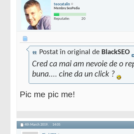
teocatalin
Membru SeoPedia
Reputatie:
20
Postat în original de
BlackSEO
Cred ca mai am nevoie de o rep
buna.... cine da un click ?
Pic me pic me!
4th March 2019,
14:05