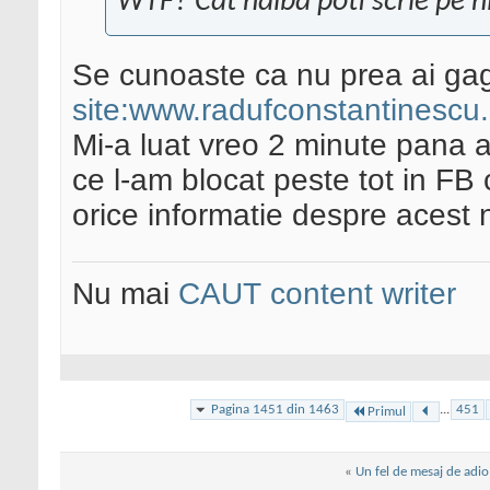
WTF? Cat naiba poti scrie pe ni
Se cunoaste ca nu prea ai gagi
site:www.radufconstantinescu.
Mi-a luat vreo 2 minute pana 
ce l-am blocat peste tot in FB
orice informatie despre acest
Nu mai
CAUT content writer
Pagina 1451 din 1463
...
451
Primul
«
Un fel de mesaj de adio