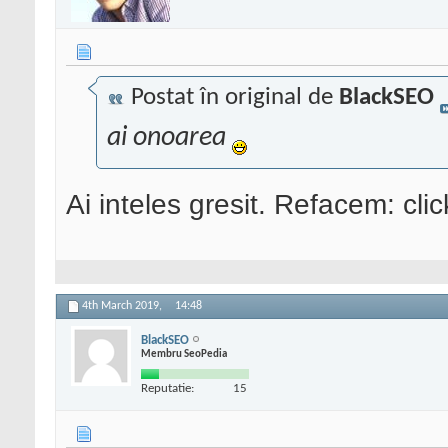
Postat în original de
BlackSEO
ai onoarea
Ai inteles gresit. Refacem: cli
4th March 2019,
14:48
BlackSEO
Membru SeoPedia
Reputatie:
15