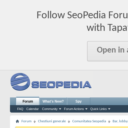
Follow SeoPedia For
with Tapa
Open in
Forum
What's New?
Spy
FAQ
Calendar
Community
Forum Actions
Quick Links
Forum
Chestiuni generale
Comunitatea Seopedia
Bar, lobby.