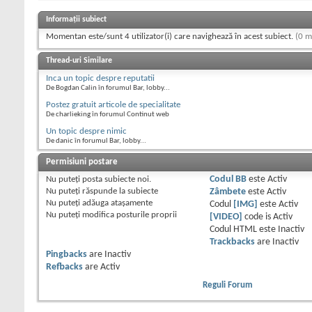
Informații subiect
Momentan este/sunt 4 utilizator(i) care navighează în acest subiect.
(0 m
Thread-uri Similare
Inca un topic despre reputatii
De Bogdan Calin în forumul Bar, lobby...
Postez gratuit articole de specialitate
De charlieking în forumul Continut web
Un topic despre nimic
De danic în forumul Bar, lobby...
Permisiuni postare
Nu puteţi
posta subiecte noi.
Codul BB
este
Activ
Nu puteţi
răspunde la subiecte
Zâmbete
este
Activ
Nu puteţi
adăuga ataşamente
Codul
[IMG]
este
Activ
Nu puteţi
modifica posturile proprii
[VIDEO]
code is
Activ
Codul HTML este
Inactiv
Trackbacks
are
Inactiv
Pingbacks
are
Inactiv
Refbacks
are
Activ
Reguli Forum