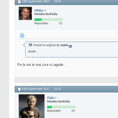
13th September 2017,
13:45
Mishu
Membru SeoPedia
Reputatie:
32
Postat în original de
matei
Dude...
Pe la noi le mai zice si iagode...
14th September 2017,
21:33
Floki
Membru SeoPedia
Reputatie:
24