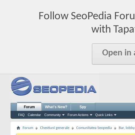
Follow SeoPedia For
with Tapa
Open in
Forum
What's New?
Spy
FAQ
Calendar
Community
Forum Actions
Quick Links
Forum
Chestiuni generale
Comunitatea Seopedia
Bar, lobby.