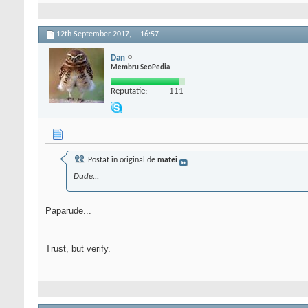
12th September 2017,
16:57
Dan
Membru SeoPedia
Reputatie:
111
Postat în original de
matei
Dude...
Paparude...
Trust, but verify.