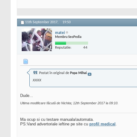
11th September 2017,
19:50
matei
Membru SeoPedia
Reputatie:
44
Postat în original de
Popa Mihai
XXXX
Dude...
Ultima modificare făcută de Nichita; 12th September 2017 la
09:10
.
Ma ocup si cu testare manuala/automata.
PS:Vand advertoriale ieftine pe site cu
profil medical
.