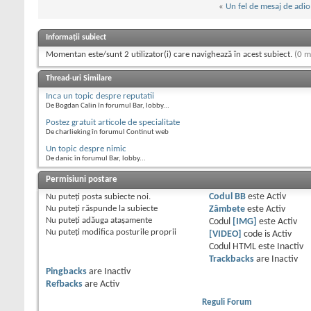
«
Un fel de mesaj de adio
Informații subiect
Momentan este/sunt 2 utilizator(i) care navighează în acest subiect.
(0 m
Thread-uri Similare
Inca un topic despre reputatii
De Bogdan Calin în forumul Bar, lobby...
Postez gratuit articole de specialitate
De charlieking în forumul Continut web
Un topic despre nimic
De danic în forumul Bar, lobby...
Permisiuni postare
Nu puteţi
posta subiecte noi.
Codul BB
este
Activ
Nu puteţi
răspunde la subiecte
Zâmbete
este
Activ
Nu puteţi
adăuga ataşamente
Codul
[IMG]
este
Activ
Nu puteţi
modifica posturile proprii
[VIDEO]
code is
Activ
Codul HTML este
Inactiv
Trackbacks
are
Inactiv
Pingbacks
are
Inactiv
Refbacks
are
Activ
Reguli Forum