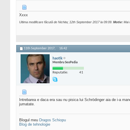
Xxxx
Ultima modificare făcută de Nichita; 12th September 2017 la
09:09
.
Motiv:
Mai u
11th September 2017,
16:42
haotik
Membru SeoPedia
Reputatie:
41
Intrebarea e daca era sau nu pisica lui Schrödinger aia de i-a m
jumatate.
Blogul meu
Dragos Schiopu
Blog de tehnologie