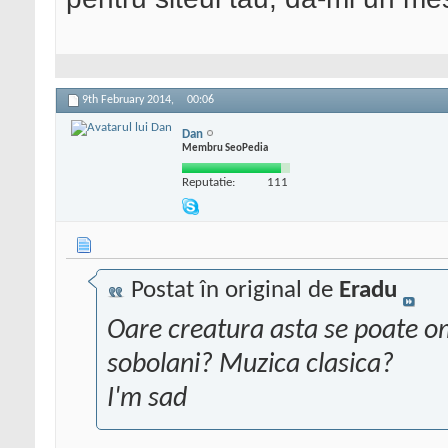
9th February 2014,
00:06
Dan
Membru SeoPedia
Reputatie:
111
Postat în original de
Eradu
Oare creatura asta se poate om
sobolani? Muzica clasica?
I'm sad