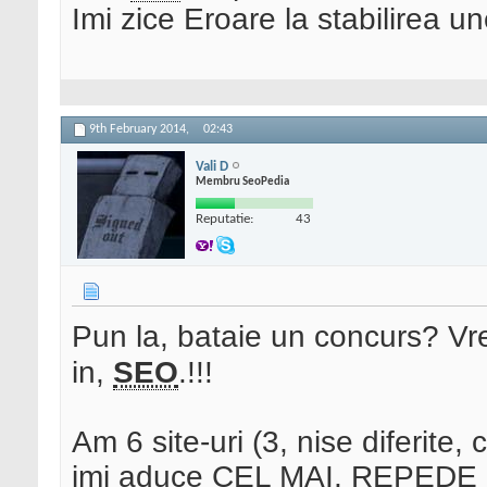
Imi zice Eroare la stabilirea un
9th February 2014,
02:43
Vali D
Membru SeoPedia
Reputatie:
43
Pun la, bataie un concurs? Vr
in,
SEO
.!!!
Am 6 site-uri (3, nise diferite,
imi aduce CEL MAI, REPEDE unu