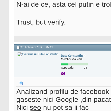
N-ai de ce, asta cel putin e trol
Trust, but verify.
9th February 2014,
02:27
Duta Constantin
Membru SeoPedia
Reputatie:
25
Analizand profilu de facebook a
gaseste nici Google ,din pacat
Nici
seo
nu pot sa ii fac