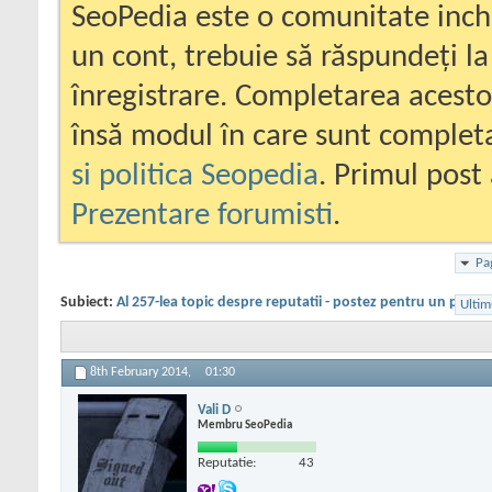
SeoPedia este o comunitate inc
un cont, trebuie să răspundeți la
înregistrare. Completarea acesto
însă modul în care sunt completa
si politica Seopedia
. Primul post 
Prezentare forumisti
.
Pa
Subiect:
Al 257-lea topic despre reputatii - postez pentru un priete
Ultim
8th February 2014,
01:30
Vali D
Membru SeoPedia
Reputatie:
43