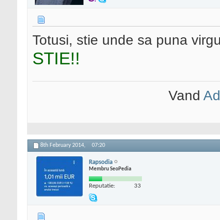
Totusi, stie unde sa puna virg
STIE!!
Vand
Ad
8th February 2014,
07:20
Rapsodia
Membru SeoPedia
Reputatie:
33