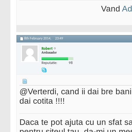
Vand
Ad
8th February 2014,
23:49
Robert
Ambasador
Reputatie:
98
@Verterdi, cand ii dai bre banii
dai cotita !!!!
Daca te pot ajuta cu un sfat s
pentru siteul tau, da-mi un me