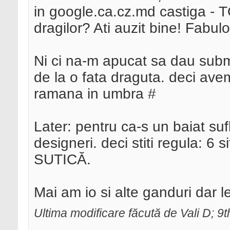
in google.ca.cz.md castiga -
dragilor? Ati auzit bine! Fab
Ni ci na-m apucat sa dau submi
de la o fata draguta. deci ave
ramana in umbra #
Later: pentru ca-s un baiat sufl
designeri. deci stiti regula: 6 
SUTICĂ.
Mai am io si alte ganduri dar l
Ultima modificare făcută de Vali D; 9