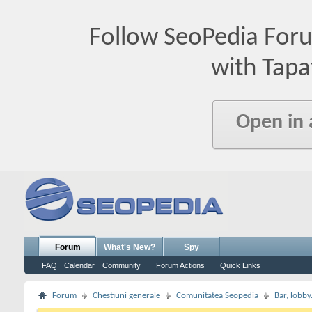
Follow SeoPedia For
with Tapa
Open in
Forum
What's New?
Spy
FAQ
Calendar
Community
Forum Actions
Quick Links
Forum
Chestiuni generale
Comunitatea Seopedia
Bar, lobby.