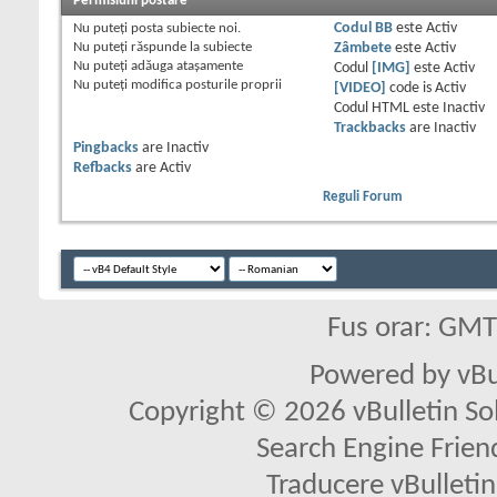
Permisiuni postare
Nu puteţi
posta subiecte noi.
Codul BB
este
Activ
Nu puteţi
răspunde la subiecte
Zâmbete
este
Activ
Nu puteţi
adăuga ataşamente
Codul
[IMG]
este
Activ
Nu puteţi
modifica posturile proprii
[VIDEO]
code is
Activ
Codul HTML este
Inactiv
Trackbacks
are
Inactiv
Pingbacks
are
Inactiv
Refbacks
are
Activ
Reguli Forum
Fus orar: GM
Powered by vBu
Copyright © 2026 vBulletin Solu
Search Engine Frien
Traducere vBullet