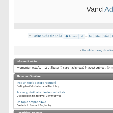
Vand
Ad
Pagina 1063 din 1463
...
63
563
963
Primul
«
Un fel de mesaj de adio
Informații subiect
Momentan este/sunt 2 utilizator(i) care navighează în acest subiect.
(0 m
Thread-uri Similare
Inca un topic despre reputatii
De Bogdan Calin în forumul Bar, lobby...
Postez gratuit articole de specialitate
De charlieking în forumul Continut web
Un topic despre nimic
De danic în forumul Bar, lobby...