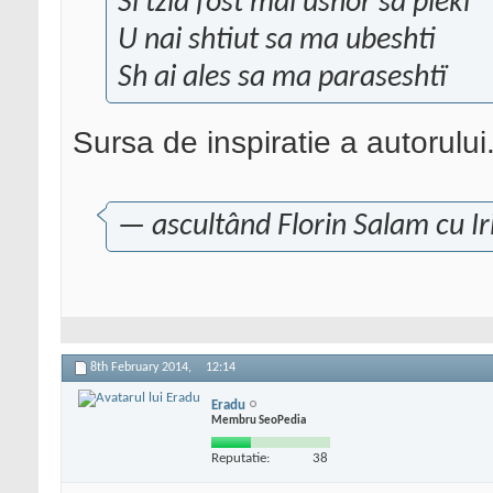
Si tzia fost mai ushor sa pleki
U nai shtiut sa ma ubeshti
Sh ai ales sa ma paraseshtï
Sursa de inspiratie a autorului
— ascultând Florin Salam cu Iris
8th February 2014,
12:14
Eradu
Membru SeoPedia
Reputatie:
38