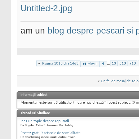
Untitled-2.jpg
am un
blog despre pescari si 
Pagina 1013 din 1463
...
13
513
913
Primul
«
Un fel de mesaj de adio
Informații subiect
Momentan este/sunt 3 utilizator(i) care navighează în acest subiect.
(0 m
Thread-uri Similare
Inca un topic despre reputatii
De Bogdan Calin în forumul Bar, lobby...
Postez gratuit articole de specialitate
De charlieking în forumul Continut web