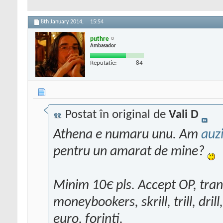
8th January 2014,
15:54
puthre
Ambasador
Reputatie:
84
Postat în original de
Vali D
Athena e numaru unu. Am
auzi
pentru un amarat de mine?
Minim 10€ pls. Accept OP, tran
moneybookers, skrill, trill, dril
euro, forinti.