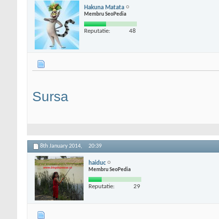
Hakuna Matata
Membru SeoPedia
Reputatie:
48
Sursa
8th January 2014,
20:39
haiduc
Membru SeoPedia
Reputatie:
29