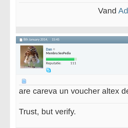
Vand
Ad
8th January 2014,
15:45
Dan
Membru SeoPedia
Reputatie:
111
are careva un voucher altex 
Trust, but verify.