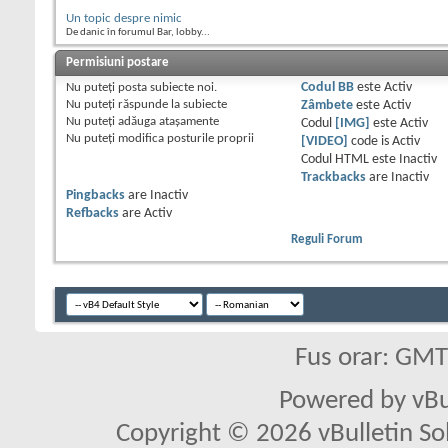
Un topic despre nimic
De danic în forumul Bar, lobby...
Permisiuni postare
Nu puteţi
posta subiecte noi.
Codul BB
este
Activ
Nu puteţi
răspunde la subiecte
Zâmbete
este
Activ
Nu puteţi
adăuga ataşamente
Codul
[IMG]
este
Activ
Nu puteţi
modifica posturile proprii
[VIDEO]
code is
Activ
Codul HTML este
Inactiv
Trackbacks
are
Inactiv
Pingbacks
are
Inactiv
Refbacks
are
Activ
Reguli Forum
Fus orar: GM
Powered by vBu
Copyright © 2026 vBulletin Solu