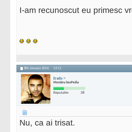
I-am recunoscut eu primesc v
8th January 2014,
13:11
Eradu
Membru SeoPedia
Reputatie:
38
Nu, ca ai trisat.