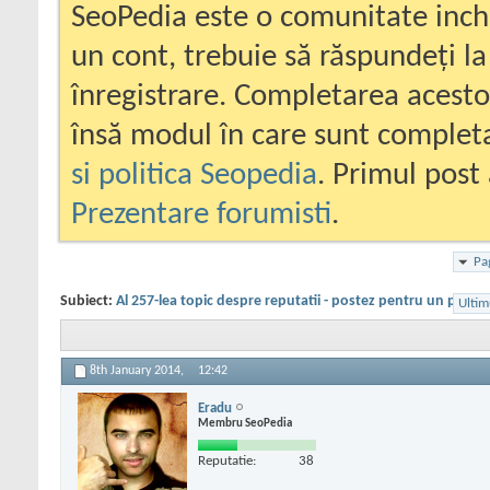
SeoPedia este o comunitate inc
un cont, trebuie să răspundeți la
înregistrare. Completarea acesto
însă modul în care sunt completa
si politica Seopedia
. Primul post 
Prezentare forumisti
.
Pa
Subiect:
Al 257-lea topic despre reputatii - postez pentru un priete
Ultim
8th January 2014,
12:42
Eradu
Membru SeoPedia
Reputatie:
38