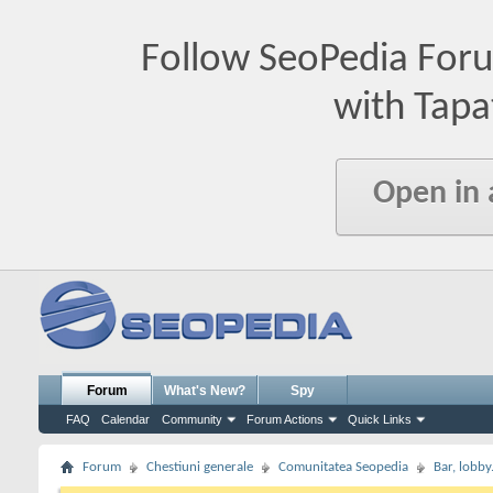
Follow SeoPedia For
with Tapa
Open in
Forum
What's New?
Spy
FAQ
Calendar
Community
Forum Actions
Quick Links
Forum
Chestiuni generale
Comunitatea Seopedia
Bar, lobby.