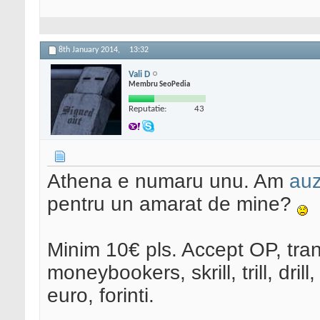
8th January 2014,
13:32
Vali D
Membru SeoPedia
Reputatie:
43
Athena e numaru unu. Am
auz
pentru un amarat de mine?
Minim 10€ pls. Accept OP, tran
moneybookers, skrill, trill, dril
euro, forinti.