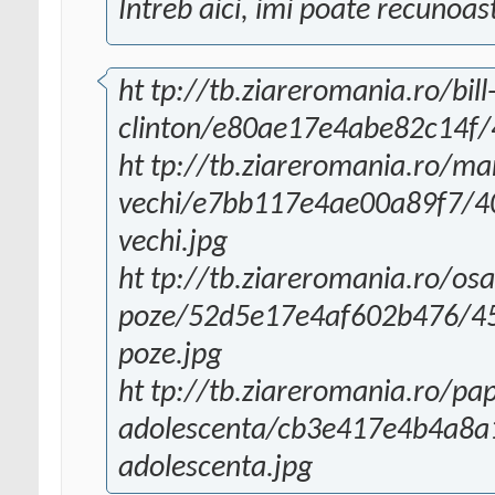
Intreb aici, imi poate recunoas
ht tp://tb.ziareromania.ro/bill-
clinton/e80ae17e4abe82c14f/45
ht tp://tb.ziareromania.ro/m
vechi/e7bb117e4ae00a89f7/4
vechi.jpg
ht tp://tb.ziareromania.ro/os
poze/52d5e17e4af602b476/450
poze.jpg
ht tp://tb.ziareromania.ro/pa
adolescenta/cb3e417e4b4a8a1
adolescenta.jpg