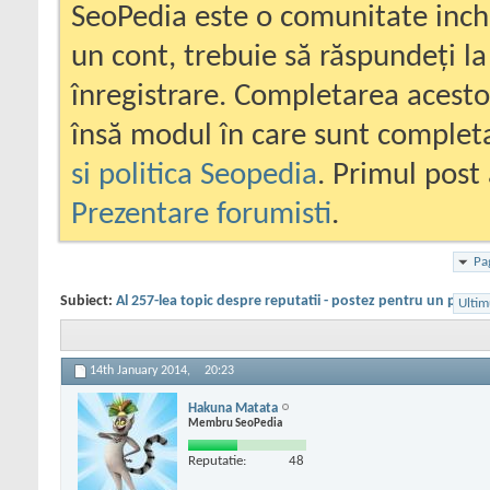
SeoPedia este o comunitate inc
un cont, trebuie să răspundeți la
înregistrare. Completarea acesto
însă modul în care sunt completa
si politica Seopedia
. Primul post 
Prezentare forumisti
.
Pa
Subiect:
Al 257-lea topic despre reputatii - postez pentru un priete
Ultim
14th January 2014,
20:23
Hakuna Matata
Membru SeoPedia
Reputatie:
48