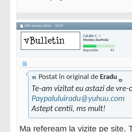
14th January 2014,
22:29
Catalin C.
Membru SeoPedia
Reputatie:
45
Postat în original de
Eradu
Te-am vizitat eu astazi de vre-
Paypaluluiradu@yuhuu.com
Astept centii, ms mult!
Ma refeream la vizite pe site. 