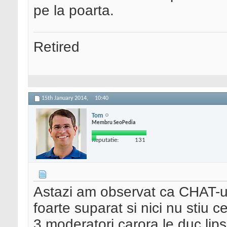
pe la poarta.
Retired
15th January 2014,
10:40
Tom
Membru SeoPedia
Reputatie:
131
Astazi am observat ca CHAT-ul
foarte suparat si nici nu stiu 
3 moderatori carora le duc lips