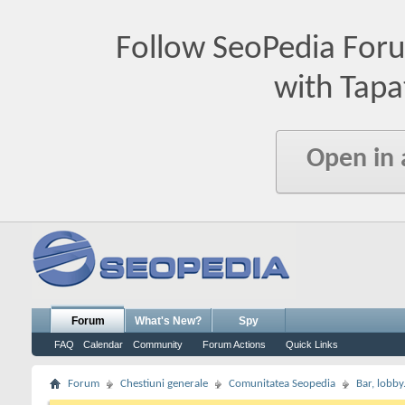
Follow SeoPedia For
with Tapa
Open in
Forum
What's New?
Spy
FAQ
Calendar
Community
Forum Actions
Quick Links
Forum
Chestiuni generale
Comunitatea Seopedia
Bar, lobby.