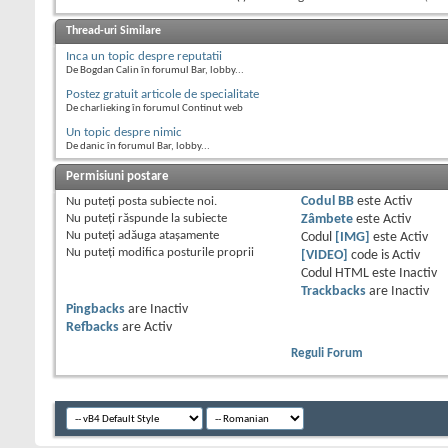
Thread-uri Similare
Inca un topic despre reputatii
De Bogdan Calin în forumul Bar, lobby...
Postez gratuit articole de specialitate
De charlieking în forumul Continut web
Un topic despre nimic
De danic în forumul Bar, lobby...
Permisiuni postare
Nu puteţi
posta subiecte noi.
Codul BB
este
Activ
Nu puteţi
răspunde la subiecte
Zâmbete
este
Activ
Nu puteţi
adăuga ataşamente
Codul
[IMG]
este
Activ
Nu puteţi
modifica posturile proprii
[VIDEO]
code is
Activ
Codul HTML este
Inactiv
Trackbacks
are
Inactiv
Pingbacks
are
Inactiv
Refbacks
are
Activ
Reguli Forum