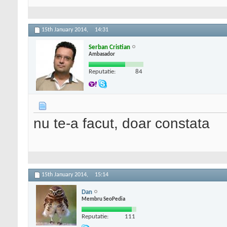
15th January 2014,
14:31
Serban Cristian
Ambasador
Reputatie:
84
nu te-a facut, doar constata
15th January 2014,
15:14
Dan
Membru SeoPedia
Reputatie:
111