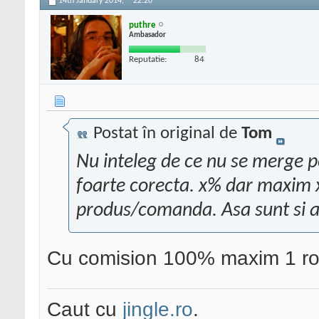
14th January 2014,
22:20
puthre
Ambasador
Reputatie:
84
Postat în original de
Tom
Nu inteleg de ce nu se merge 
foarte corecta. x% dar maxim 
produs/comanda. Asa sunt si atr
Cu comision 100% maxim 1 ron
Caut cu
jingle.ro
.