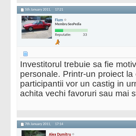
5th January 2011,
17:21
Fium
Membru SeoPedia
Reputatie:
33
Investitorul trebuie sa fie motiv
personale. Printr-un proiect la
participantii vor un castig in ur
achita vechi favoruri sau mai s
7th January 2011,
17:14
Alex Dumitru