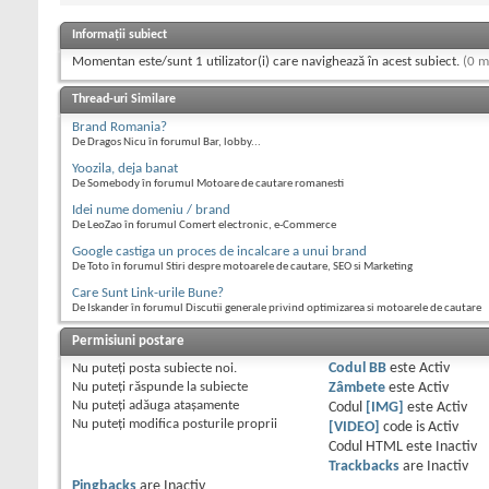
Informații subiect
Momentan este/sunt 1 utilizator(i) care navighează în acest subiect.
(0 m
Thread-uri Similare
Brand Romania?
De Dragos Nicu în forumul Bar, lobby...
Yoozila, deja banat
De Somebody în forumul Motoare de cautare romanesti
Idei nume domeniu / brand
De LeoZao în forumul Comert electronic, e-Commerce
Google castiga un proces de incalcare a unui brand
De Toto în forumul Stiri despre motoarele de cautare, SEO si Marketing
Care Sunt Link-urile Bune?
De Iskander în forumul Discutii generale privind optimizarea si motoarele de cautare
Permisiuni postare
Nu puteţi
posta subiecte noi.
Codul BB
este
Activ
Nu puteţi
răspunde la subiecte
Zâmbete
este
Activ
Nu puteţi
adăuga ataşamente
Codul
[IMG]
este
Activ
Nu puteţi
modifica posturile proprii
[VIDEO]
code is
Activ
Codul HTML este
Inactiv
Trackbacks
are
Inactiv
Pingbacks
are
Inactiv