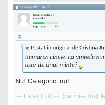
5th January 2011,
02:07
Marius Cristian
Ambasador
Reputatie:
53
Postat în original de
Cristina A
Remarca cineva ca ambele nume
usor de tinut minte?
Nu! Categoric, nu!
--- Later Edit --- (ca mi-a fost 