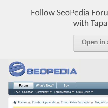
Follow SeoPedia For
with Tapa
Open in
Forum
What's New?
Spy
FAQ
Calendar
Community
Forum Actions
Quick Links
Forum
Chestiuni generale
Comunitatea Seopedia
Bar, lobby.