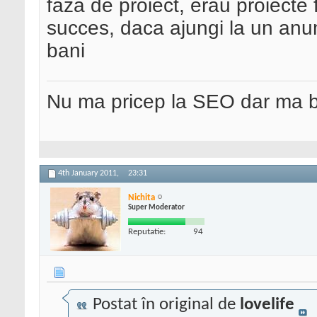
faza de proiect, erau proiecte
succes, daca ajungi la un anumi
bani
Nu ma pricep la SEO dar ma 
4th January 2011,
23:31
Nichita
Super Moderator
Reputatie:
94
Postat în original de
lovelife