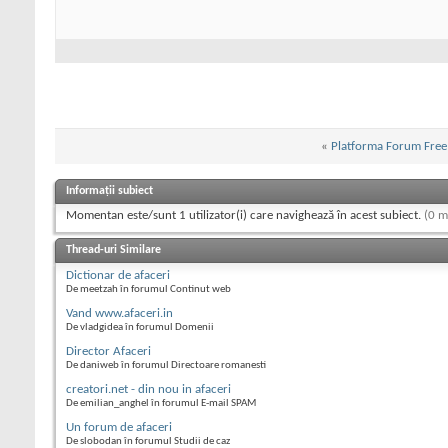
«
Platforma Forum Free 
Informații subiect
Momentan este/sunt 1 utilizator(i) care navighează în acest subiect.
(0 m
Thread-uri Similare
Dictionar de afaceri
De meetzah în forumul Continut web
Vand www.afaceri.in
De vladgidea în forumul Domenii
Director Afaceri
De daniweb în forumul Directoare romanesti
creatori.net - din nou in afaceri
De emilian_anghel în forumul E-mail SPAM
Un forum de afaceri
De slobodan în forumul Studii de caz