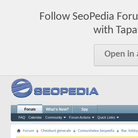
Follow SeoPedia For
with Tapa
Open in
Forum
What's New?
Spy
FAQ
Calendar
Community
Forum Actions
Quick Links
Forum
Chestiuni generale
Comunitatea Seopedia
Bar, lobby.