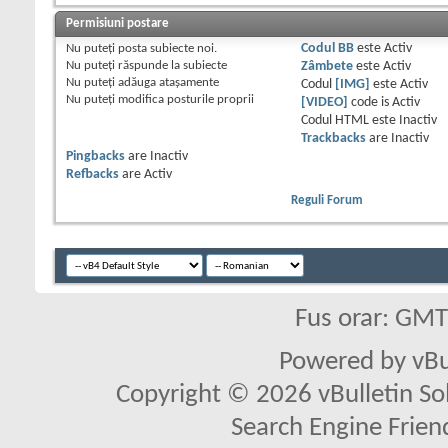
Permisiuni postare
Nu puteţi
posta subiecte noi.
Codul BB
este
Activ
Nu puteţi
răspunde la subiecte
Zâmbete
este
Activ
Nu puteţi
adăuga ataşamente
Codul
[IMG]
este
Activ
Nu puteţi
modifica posturile proprii
[VIDEO]
code is
Activ
Codul HTML este
Inactiv
Trackbacks
are
Inactiv
Pingbacks
are
Inactiv
Refbacks
are
Activ
Reguli Forum
Fus orar: GM
Powered by vBu
Copyright © 2026 vBulletin Solu
Search Engine Frien