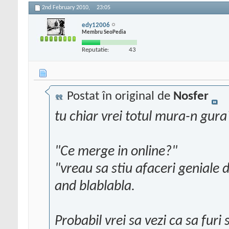
2nd February 2010,
23:05
edy12006
Membru SeoPedia
Reputatie:
43
Postat în original de
Nosfer
tu chiar vrei totul mura-n gura
"Ce merge in online?"
"vreau sa stiu afaceri geniale 
and blablabla.
Probabil vrei sa vezi ca sa furi 