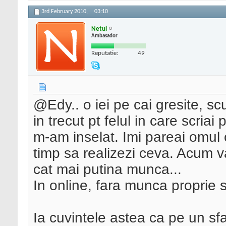
3rd February 2010,
03:10
Netul
Ambasador
Reputatie:
49
@Edy.. o iei pe cai gresite, sc
in trecut pt felul in care scria
m-am inselat. Imi pareai omul c
timp sa realizezi ceva. Acum v
cat mai putina munca...
In online, fara munca proprie s
Ia cuvintele astea ca pe un sfat