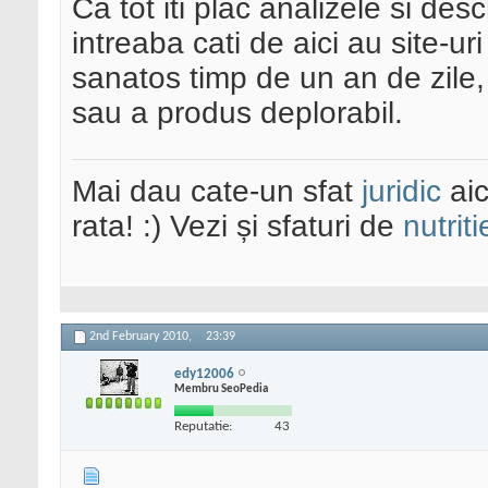
Ca tot iti plac analizele si des
intreaba cati de aici au site-u
sanatos timp de un an de zile, 
sau a produs deplorabil.
Mai dau cate-un sfat
juridic
aic
rata! :) Vezi și sfaturi de
nutriti
2nd February 2010,
23:39
edy12006
Membru SeoPedia
Reputatie:
43