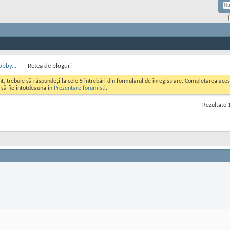
obby...
Retea de bloguri
ont, trebuie să răspundeți la cele 5 întrebări din formularul de înregistrare. Completarea a
i să fie intotdeauna in
Prezentare forumisti
.
Rezultate 1