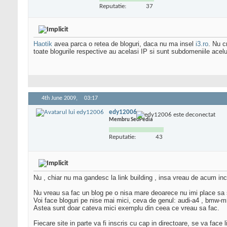
Reputatie:
37
Haotik
avea parca o retea de bloguri, daca nu ma insel
i3.ro
. Nu c
toate blogurile respective au acelasi IP si sunt subdomeniile acel
4th June 2009,
03:17
edy12006
Membru SeoPedia
Reputatie:
43
Nu , chiar nu ma gandesc la link building , insa vreau de acum i
Nu vreau sa fac un blog pe o nisa mare deoarece nu imi place sa
Voi face bloguri pe nise mai mici, ceva de genul: audi-a4 , bmw-m5
Astea sunt doar cateva mici exemplu din ceea ce vreau sa fac.
Fiecare site in parte va fi inscris cu cap in directoare, se va face