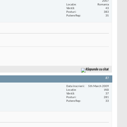
2007
Locaţie
Romania
Vârstă
43
Posturi
383
Putere Rep
35
Răspunde cu citat
#7
Data înscrierii
5th March 2009
Locaţie
IASI
Vârstă
37
Posturi
281
Putere Rep
33