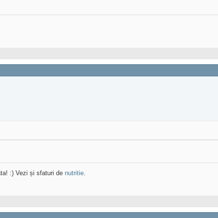
ta! :) Vezi și sfaturi de
nutritie
.