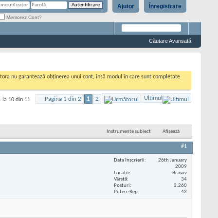
Ajutor
Înregistrare
Memorez Cont?
Căutare Avansată
cestora nu garantează obținerea unui cont, însă modul în care sunt completate
Ultimul
Pagina 1 din 2
1
2
 la 10 din 11
Instrumente subiect
Afișează
#1
Data înscrierii
26th January
2009
Locaţie
Brasov
Vârstă
34
Posturi
3.260
Putere Rep
43