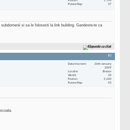
Posturi
1.196
Putere Rep
37
e subdomenii si sa le folosesti la link building. Gandeste-te ca
Răspunde cu citat
#3
Data înscrierii
26th January
2009
Locaţie
Brasov
Vârstă
34
Posturi
3.260
Putere Rep
43
scoala.