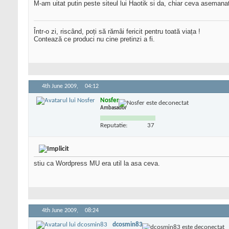
M-am uitat putin peste siteul lui Haotik si da, chiar ceva asemanato
Într-o zi, riscând, poți să rămâi fericit pentru toată viața !
Contează ce produci nu cine pretinzi a fi.
4th June 2009,
04:12
Nosfer
Ambasador
Reputatie:
37
stiu ca Wordpress MU era util la asa ceva.
4th June 2009,
08:24
dcosmin83