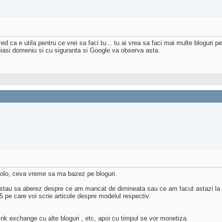
red ca e utila pentru ce vrei sa faci tu... tu ai vrea sa faci mai multe bloguri p
uiasi domeniu si cu siguranta si Google va observa asta.
ncolo, ceva vreme sa ma bazez pe bloguri.
 stau sa aberez despre ce am mancat de dimineata sau ce am facut astazi la 
 pe care voi scrie articole despre modelul respectiv.
 link exchange cu alte bloguri , etc, apoi cu timpul se vor monetiza.