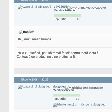
4th June 2009,
19:56
edy12006
Membru SeoPedia
Reputatie:
43
OK , multumesc frumos.
Într-o zi, riscând, poți să rămâi fericit pentru toată viața !
Contează ce produci nu cine pretinzi a fi.
4th June 2009,
22:23
vladgidea
Membru SeoPedia
Reputatie:
32