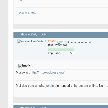
mecanica auto
4th June 2009,
13:24
Cristi U
Super Moderator
Reputatie:
53
Mai exact
http://mu.wordpress.org/
Mai dau cate-un sfat
juridic
aici, uneori chiar despre online. Nu-l ra