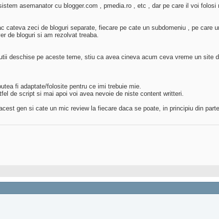
istem asemanator cu blogger.com , pmedia.ro , etc , dar pe care il voi folosi
fac cateva zeci de bloguri separate, fiecare pe cate un subdomeniu , pe care 
er de bloguri si am rezolvat treaba.
tii deschise pe aceste teme, stiu ca avea cineva acum ceva vreme un site de 
utea fi adaptate/folosite pentru ce imi trebuie mie.
l de script si mai apoi voi avea nevoie de niste content writteri.
est gen si cate un mic review la fiecare daca se poate, in principiu din partea