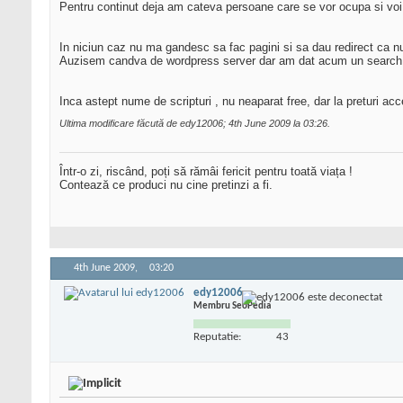
Pentru continut deja am cateva persoane care se vor ocupa si voi
In niciun caz nu ma gandesc sa fac pagini si sa dau redirect ca n
Auzisem candva de wordpress server dar am dat acum un search 
Inca astept nume de scripturi , nu neaparat free, dar la preturi acc
Ultima modificare făcută de edy12006; 4th June 2009 la
03:26
.
Într-o zi, riscând, poți să rămâi fericit pentru toată viața !
Contează ce produci nu cine pretinzi a fi.
4th June 2009,
03:20
edy12006
Membru SeoPedia
Reputatie:
43