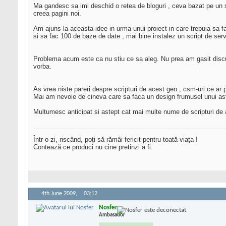
Ma gandesc sa imi deschid o retea de bloguri , ceva bazat pe un s
creea pagini noi.
Am ajuns la aceasta idee in urma unui proiect in care trebuia sa 
si sa fac 100 de baze de date , mai bine instalez un script de serv
Problema acum este ca nu stiu ce sa aleg. Nu prea am gasit discu
vorba.
As vrea niste pareri despre scripturi de acest gen , csm-uri ce ar p
Mai am nevoie de cineva care sa faca un design frumusel unui astfe
Multumesc anticipat si astept cat mai multe nume de scripturi de ac
Într-o zi, riscând, poți să rămâi fericit pentru toată viața !
Contează ce produci nu cine pretinzi a fi.
4th June 2009,
03:12
Nosfer
Ambasador