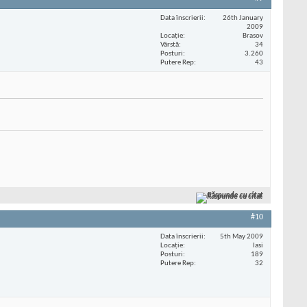
Data înscrierii
26th January
2009
Locaţie
Brasov
Vârstă
34
Posturi
3.260
Putere Rep
43
Răspunde cu citat
#10
Data înscrierii
5th May 2009
Locaţie
Iasi
Posturi
189
Putere Rep
32