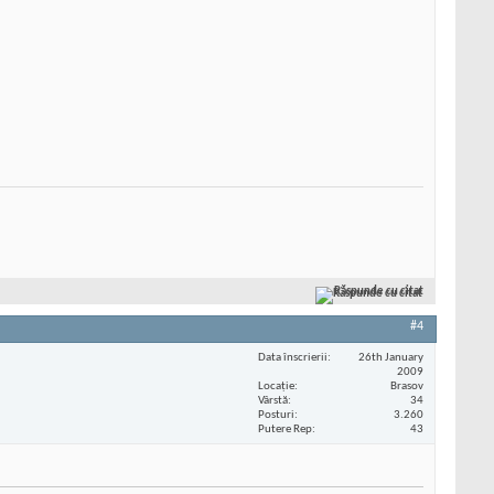
Răspunde cu citat
#4
Data înscrierii
26th January
2009
Locaţie
Brasov
Vârstă
34
Posturi
3.260
Putere Rep
43