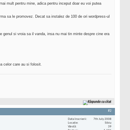
 mai mult pentru mine, adica pentru inceput doar eu voi putea
urma sa le promovez. Decat sa instalez de 100 de ori wordpress-ul
genul si vroia sa il vanda, insa nu mai tin minte despre cine era
 celor care au si folosit.
Răspunde cu citat
#2
Data înscrierii
7th July 2008
Locaţie
Sibiu
Vârstă
39