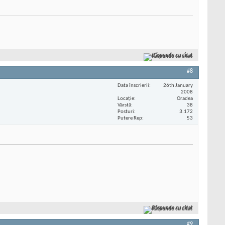
Răspunde cu citat
#8
Data înscrierii
26th January
2008
Locaţie
Oradea
Vârstă
38
Posturi
3.172
Putere Rep
53
Răspunde cu citat
#9