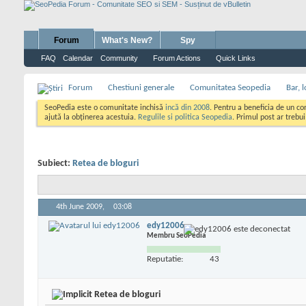
Forum
What's New?
Spy
FAQ
Calendar
Community
Forum Actions
Quick Links
Forum
Chestiuni generale
Comunitatea Seopedia
Bar, l
SeoPedia este o comunitate inchisă
incă din 2008
. Pentru a beneficia de un c
ajută la obținerea acestuia.
Regulile si politica Seopedia
. Primul post ar trebu
Subiect:
Retea de bloguri
4th June 2009,
03:08
edy12006
Membru SeoPedia
Reputatie:
43
Retea de bloguri