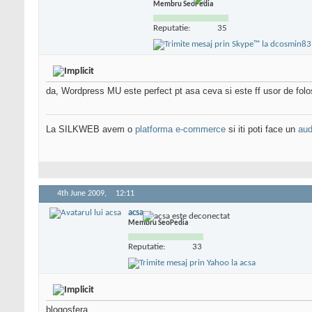
Membru SeoPedia
Reputatie:
35
da, Wordpress MU este perfect pt asa ceva si este ff usor de folo
La SILKWEB avem o
platforma e-commerce
si iti poti face un
aud
4th June 2009,
12:11
acsa
Membru SeoPedia
Reputatie:
33
blogosfera