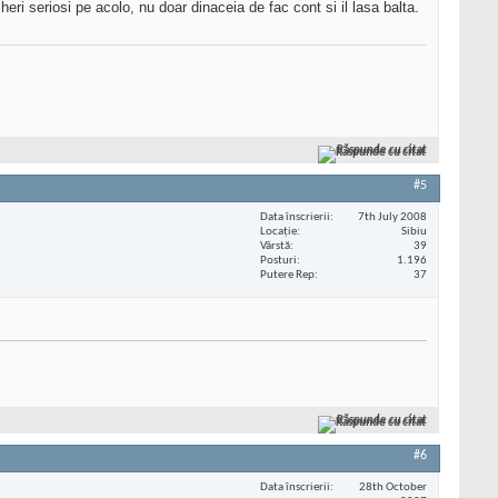
eri seriosi pe acolo, nu doar dinaceia de fac cont si il lasa balta.
Răspunde cu citat
#5
Data înscrierii
7th July 2008
Locaţie
Sibiu
Vârstă
39
Posturi
1.196
Putere Rep
37
Răspunde cu citat
#6
Data înscrierii
28th October