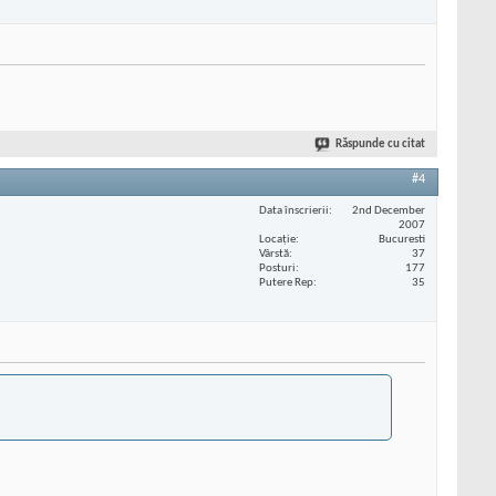
Răspunde cu citat
#4
Data înscrierii
2nd December
2007
Locaţie
Bucuresti
Vârstă
37
Posturi
177
Putere Rep
35