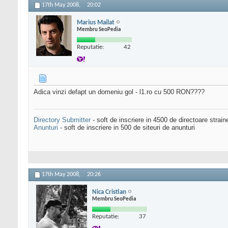
17th May 2008,
20:02
Marius Mailat
Membru SeoPedia
Reputatie:
42
Adica vinzi defapt un domeniu gol - l1.ro cu 500 RON????
Directory Submitter
- soft de inscriere in 4500 de directoare strai
Anunturi
- soft de inscriere in 500 de siteuri de anunturi
17th May 2008,
20:26
Nica Cristian
Membru SeoPedia
Reputatie:
37