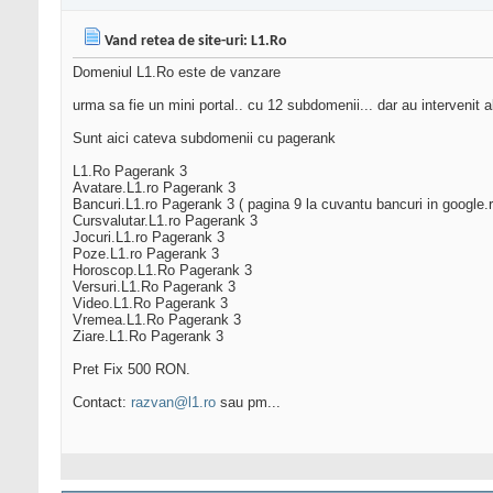
Vand retea de site-uri: L1.Ro
Domeniul L1.Ro este de vanzare
urma sa fie un mini portal.. cu 12 subdomenii... dar au intervenit al
Sunt aici cateva subdomenii cu pagerank
L1.Ro Pagerank 3
Avatare.L1.ro Pagerank 3
Bancuri.L1.ro Pagerank 3 ( pagina 9 la cuvantu bancuri in google.r
Cursvalutar.L1.ro Pagerank 3
Jocuri.L1.ro Pagerank 3
Poze.L1.ro Pagerank 3
Horoscop.L1.Ro Pagerank 3
Versuri.L1.Ro Pagerank 3
Video.L1.Ro Pagerank 3
Vremea.L1.Ro Pagerank 3
Ziare.L1.Ro Pagerank 3
Pret Fix 500 RON.
Contact:
razvan@l1.ro
sau pm...