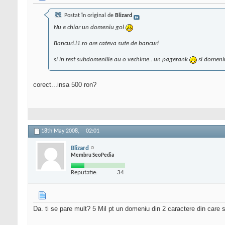
Postat în original de
Blizard
Nu e chiar un domeniu gol
Bancuri.l1.ro are cateva sute de bancuri
si in rest subdomeniile au o vechime.. un pagerank
si domeniul
corect...insa 500 ron?
18th May 2008,
02:01
Blizard
Membru SeoPedia
Reputatie:
34
Da. ti se pare mult? 5 Mil pt un domeniu din 2 caractere din care 