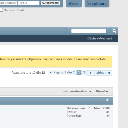
Ajutor
Înregistrare
Memorez Cont?
Căutare Avansată
cestora nu garantează obținerea unui cont, însă modul în care sunt completate
Pagina 1 din 2
1
2
Rezultate 1 la 10 din 12
Ultimul
Instrumente subiect
Afișează
#1
Data înscrierii
5th March 2008
Posturi
31
Putere Rep
34