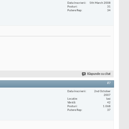
Data înscrierii
5th March 2008
Posturi
31
Putere Rep
34
Răspunde cu citat
#7
Data înscrierii
2nd October
2007
Locaţie
Iasi
Vârstă
42
Posturi
1.068
Putere Rep
37