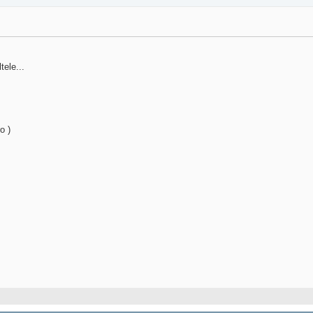
tele...
o )