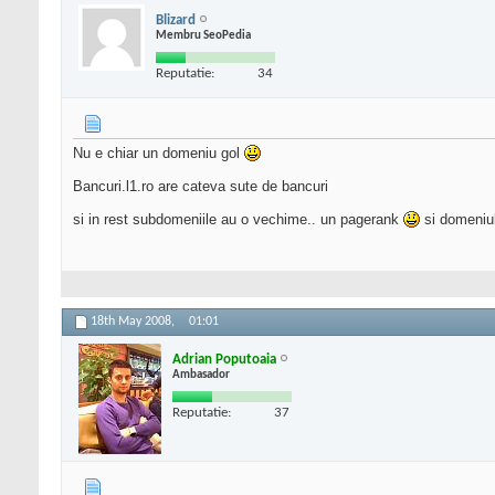
Blizard
Membru SeoPedia
Reputatie:
34
Nu e chiar un domeniu gol
Bancuri.l1.ro are cateva sute de bancuri
si in rest subdomeniile au o vechime.. un pagerank
si domeniul 
18th May 2008,
01:01
Adrian Poputoaia
Ambasador
Reputatie:
37