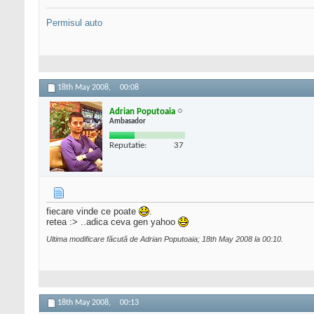
Permisul auto
18th May 2008,
00:08
Adrian Poputoaia
Ambasador
Reputatie:
37
fiecare vinde ce poate
.
retea :> ..adica ceva gen yahoo
Ultima modificare făcută de Adrian Poputoaia; 18th May 2008 la
00:10
.
18th May 2008,
00:13