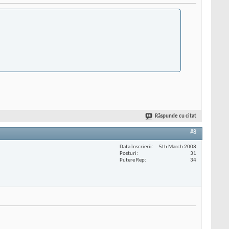
Răspunde cu citat
#8
Data înscrierii
5th March 2008
Posturi
31
Putere Rep
34