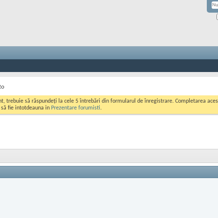
Ro
ont, trebuie să răspundeți la cele 5 întrebări din formularul de înregistrare. Completarea a
i să fie intotdeauna in
Prezentare forumisti
.