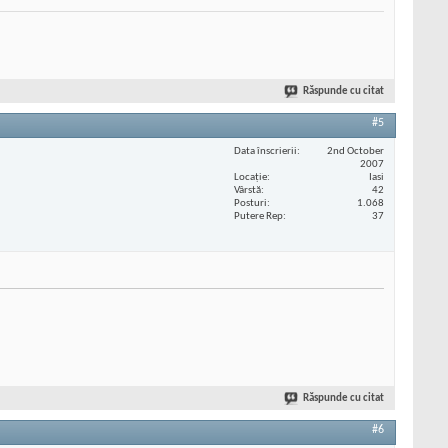
Răspunde cu citat
#5
Data înscrierii
2nd October
2007
Locaţie
Iasi
Vârstă
42
Posturi
1.068
Putere Rep
37
Răspunde cu citat
#6