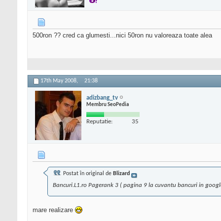
500ron ?? cred ca glumesti...nici 50ron nu valoreaza toate alea
17th May 2008,
21:38
adizbang_tv
Membru SeoPedia
Reputatie:
35
Postat în original de
Blizard
Bancuri.L1.ro Pagerank 3 ( pagina 9 la cuvantu bancuri in google
mare realizare