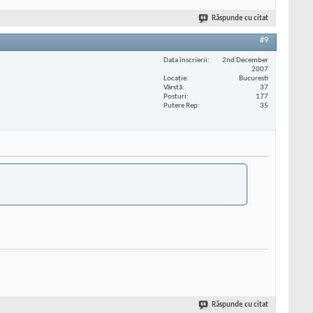
Răspunde cu citat
#9
Data înscrierii
2nd December
2007
Locaţie
Bucuresti
Vârstă
37
Posturi
177
Putere Rep
35
Răspunde cu citat