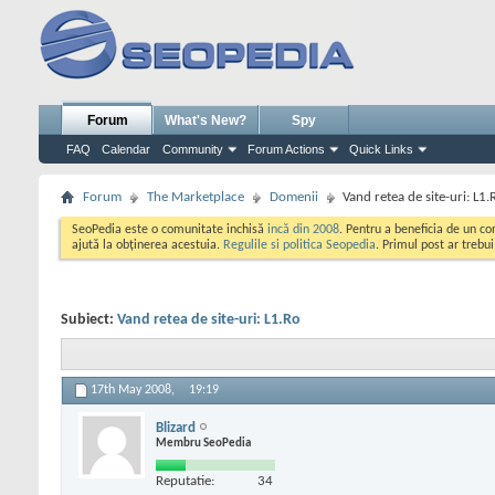
Forum
What's New?
Spy
FAQ
Calendar
Community
Forum Actions
Quick Links
Forum
The Marketplace
Domenii
Vand retea de site-uri: L1.
SeoPedia este o comunitate inchisă
incă din 2008
. Pentru a beneficia de un c
ajută la obținerea acestuia.
Regulile si politica Seopedia
. Primul post ar trebu
Subiect:
Vand retea de site-uri: L1.Ro
17th May 2008,
19:19
Blizard
Membru SeoPedia
Reputatie:
34