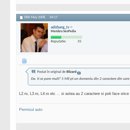
18th May 2008,
04:17
adizbang_tv
Membru SeoPedia
Reputatie:
35
Postat în original de
Blizard
Da. ti se pare mult? 5 Mil pt un domeniu din 2 caractere din care
L2.ro, L3.ro, L4.ro etc ... si astea au 2 caractere si poti face orice
Permisul auto