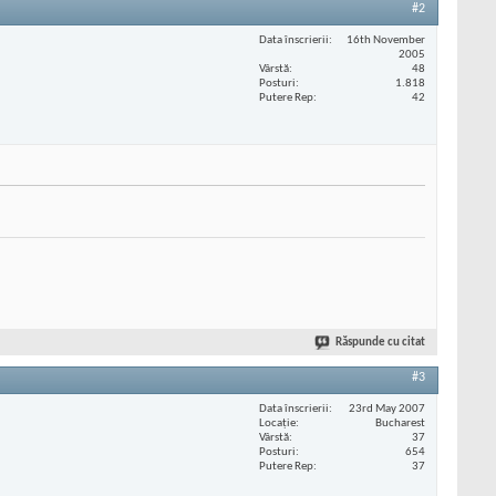
#2
Data înscrierii
16th November
2005
Vârstă
48
Posturi
1.818
Putere Rep
42
Răspunde cu citat
#3
Data înscrierii
23rd May 2007
Locaţie
Bucharest
Vârstă
37
Posturi
654
Putere Rep
37