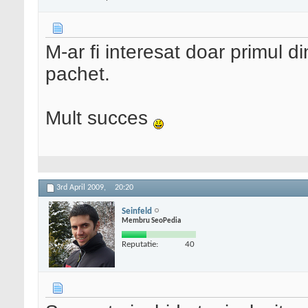
M-ar fi interesat doar primul di
pachet.
Mult succes
3rd April 2009,
20:20
Seinfeld
Membru SeoPedia
Reputatie:
40