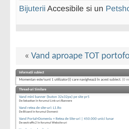
Bijuterii
Accesibile si un
Petsh
«
Vand aproape TOT portofo
Informații subiect
Momentan este/sunt 1 utilizator(i) care navighează în acest subiect.
(0 m
Thread-uri Similare
Vand mini banner (buton 32x32px) pe site pr5
De Sebastian în forumul Link-uri/Bannere
Vand retea de site-uri: L1.Ro
De Blizard în forumul Domenii
Vand Portal+Domeniu + Retea de Site-uri | 450.000 unici lunar
De seotraffic2 în forumul Website-uri