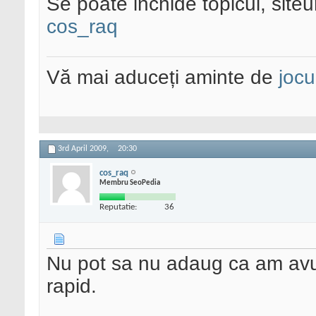
Se poate inchide topicul, siteu
cos_raq
Vă mai aduceți aminte de
jocu
3rd April 2009,
20:30
cos_raq
Membru SeoPedia
Reputatie:
36
Nu pot sa nu adaug ca am avut 
rapid.