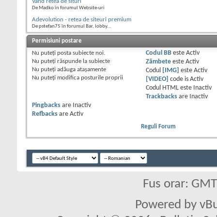
Vand retea de situri
De Madko în forumul Website-uri
Adevolution - retea de siteuri premium
De pstefan75 în forumul Bar, lobby...
Permisiuni postare
Nu puteţi
posta subiecte noi.
Codul BB
este
Activ
Nu puteţi
răspunde la subiecte
Zâmbete
este
Activ
Nu puteţi
adăuga ataşamente
Codul
[IMG]
este
Activ
Nu puteţi
modifica posturile proprii
[VIDEO]
code is
Activ
Codul HTML este
Inactiv
Trackbacks
are
Inactiv
Pingbacks
are
Inactiv
Refbacks
are
Activ
Reguli Forum
Fus orar: GM
Powered by vBu