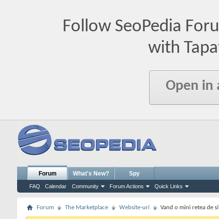
Follow SeoPedia For
with Tapa
Open in
Forum
What's New?
Spy
FAQ
Calendar
Community
Forum Actions
Quick Links
Forum
The Marketplace
Website-uri
Vand o mini retea de si