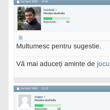
2nd April 2009,
19:40
Seinfeld
Membru SeoPedia
Reputatie:
40
Multumesc pentru sugestie.
Vă mai aduceți aminte de
jocu
2nd April 2009,
21:11
eugen
Membru SeoPedia
Reputatie:
38