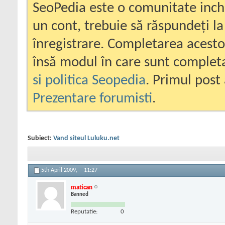
SeoPedia este o comunitate inc
un cont, trebuie să răspundeți la
înregistrare. Completarea acesto
însă modul în care sunt completa
si politica Seopedia
. Primul post 
Prezentare forumisti
.
Subiect:
Vand siteul Luluku.net
5th April 2009,
11:27
matican
Banned
Reputatie:
0