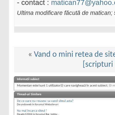
- contact :
matican77@yahoo
Ultima modificare făcută de matican; 
«
Vand o mini retea de sit
[scriptur
Informații subiect
Momentan este/sunt 1 utilizator(i) care navighează în acest subiect.
(0 m
Thread-uri Similare
De ce oare nu reusesc sa vand siteul asta?
De undoweb în forumul Website-uri
Nu mai incarca siteul !
De edy12006 în forumul Bar, lobby...