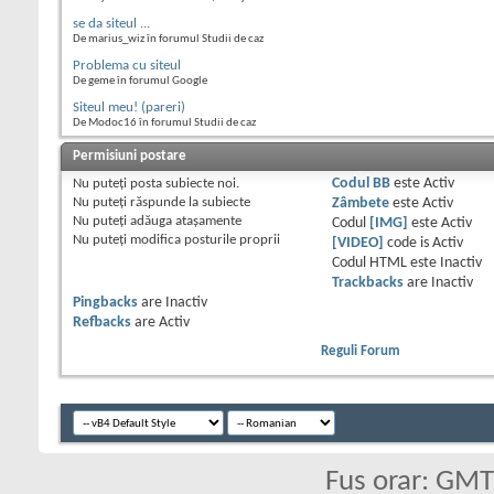
se da siteul ...
De marius_wiz în forumul Studii de caz
Problema cu siteul
De geme în forumul Google
Siteul meu! (pareri)
De Modoc16 în forumul Studii de caz
Permisiuni postare
Nu puteţi
posta subiecte noi.
Codul BB
este
Activ
Nu puteţi
răspunde la subiecte
Zâmbete
este
Activ
Nu puteţi
adăuga ataşamente
Codul
[IMG]
este
Activ
Nu puteţi
modifica posturile proprii
[VIDEO]
code is
Activ
Codul HTML este
Inactiv
Trackbacks
are
Inactiv
Pingbacks
are
Inactiv
Refbacks
are
Activ
Reguli Forum
Fus orar: GM