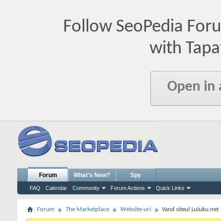
Follow SeoPedia For
with Tapa
Open in
Forum
What's New?
Spy
FAQ
Calendar
Community
Forum Actions
Quick Links
Forum
The Marketplace
Website-uri
Vand siteul Luluku.net