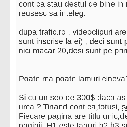
cont ca stau destul de bine i
reusesc sa inteleg.
dupa trafic.ro , videoclipuri ar
sunt inscrise la ei) , deci sunt
nici macar 20,desi sunt pe pr
Poate ma poate lamuri cineva
Si cu un
seo
de 300$ daca as ap
urca ? Tinand cont ca,totusi,
s
Fiecare pagina are titlu unic,de
paginii. H1 este,taguri h2,h3 su