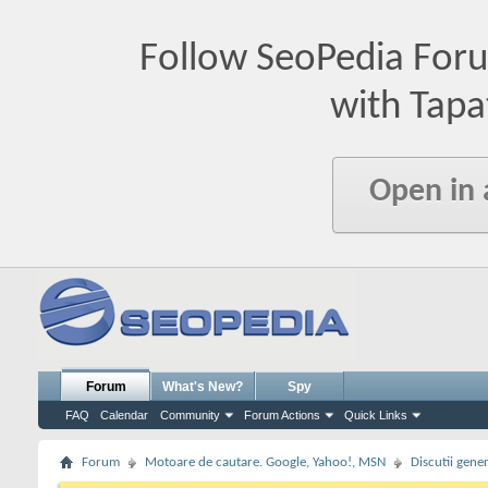
Follow SeoPedia For
with Tapa
Open in
Forum
What's New?
Spy
FAQ
Calendar
Community
Forum Actions
Quick Links
Forum
Motoare de cautare. Google, Yahoo!, MSN
Discutii gene