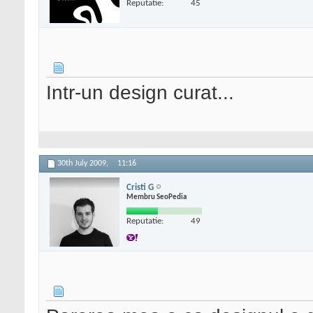
Reputatie:
45
Intr-un design curat...
30th July 2009,
11:16
Cristi G
Membru SeoPedia
Reputatie:
49