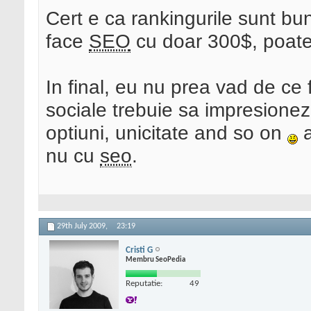
Cert e ca rankingurile sunt b
face
SEO
cu doar 300$, poate
In final, eu nu prea vad de ce 
sociale trebuie sa impresioneze 
optiuni, unicitate and so on
a
nu cu
seo
.
29th July 2009,
23:19
Cristi G
Membru SeoPedia
Reputatie:
49