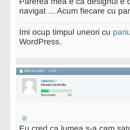
Parerea mea e ca designul e de
navigat ... Acum fiecare cu pare
Imi ocup timpul uneori cu
pariu
WordPress.
30th July 2009,
11:41
radu4us
Membru SeoPedia
Reputatie:
32
Eu cred ca lumea s-a cam satur