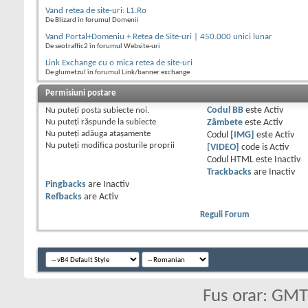
Vand retea de site-uri: L1.Ro
De Blizard în forumul Domenii
Vand Portal+Domeniu + Retea de Site-uri | 450.000 unici lunar
De seotraffic2 în forumul Website-uri
Link Exchange cu o mica retea de site-uri
De glumetzul în forumul Link/banner exchange
Permisiuni postare
Nu puteţi
posta subiecte noi.
Codul BB
este
Activ
Nu puteţi
răspunde la subiecte
Zâmbete
este
Activ
Nu puteţi
adăuga ataşamente
Codul
[IMG]
este
Activ
Nu puteţi
modifica posturile proprii
[VIDEO]
code is
Activ
Codul HTML este
Inactiv
Trackbacks
are
Inactiv
Pingbacks
are
Inactiv
Refbacks
are
Activ
Reguli Forum
Fus orar: GM