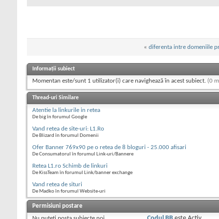
«
diferenta intre domeniile pr
Informații subiect
Momentan este/sunt 1 utilizator(i) care navighează în acest subiect.
(0 m
Thread-uri Similare
Atentie la linkurile in retea
De big în forumul Google
Vand retea de site-uri: L1.Ro
De Blizard în forumul Domenii
Ofer Banner 769x90 pe o retea de 8 bloguri - 25.000 afisari
De Consumatorul în forumul Link-uri/Bannere
Retea L1.ro Schimb de linkuri
De KissTeam în forumul Link/banner exchange
Vand retea de situri
De Madko în forumul Website-uri
Permisiuni postare
Nu puteţi
posta subiecte noi.
Codul BB
este
Activ