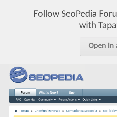
Follow SeoPedia For
with Tapa
Open in
Forum
What's New?
Spy
FAQ
Calendar
Community
Forum Actions
Quick Links
Forum
Chestiuni generale
Comunitatea Seopedia
Bar, lobby.