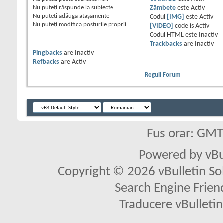
Nu puteţi
răspunde la subiecte
Zâmbete
este
Activ
Nu puteţi
adăuga ataşamente
Codul
[IMG]
este
Activ
Nu puteţi
modifica posturile proprii
[VIDEO]
code is
Activ
Codul HTML este
Inactiv
Trackbacks
are
Inactiv
Pingbacks
are
Inactiv
Refbacks
are
Activ
Reguli Forum
Fus orar: GM
Powered by vBu
Copyright © 2026 vBulletin Solu
Search Engine Frien
Traducere vBullet