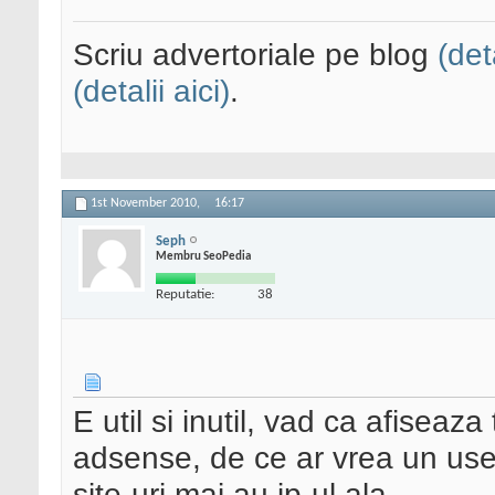
Scriu advertoriale pe blog
(det
(detalii aici)
.
1st November 2010,
16:17
Seph
Membru SeoPedia
Reputatie:
38
E util si inutil, vad ca afiseaza
adsense, de ce ar vrea un user 
site-uri mai au ip-ul ala.