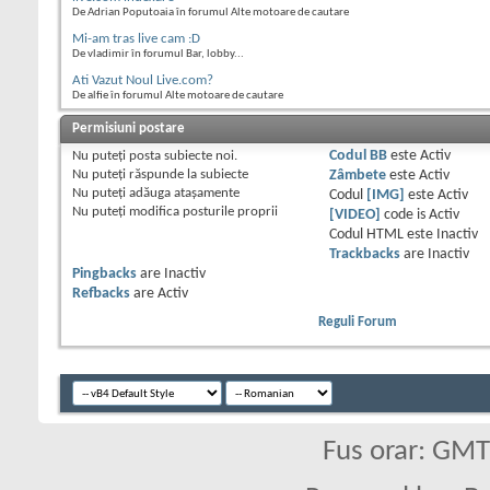
De Adrian Poputoaia în forumul Alte motoare de cautare
Mi-am tras live cam :D
De vladimir în forumul Bar, lobby...
Ati Vazut Noul Live.com?
De alfie în forumul Alte motoare de cautare
Permisiuni postare
Nu puteţi
posta subiecte noi.
Codul BB
este
Activ
Nu puteţi
răspunde la subiecte
Zâmbete
este
Activ
Nu puteţi
adăuga ataşamente
Codul
[IMG]
este
Activ
Nu puteţi
modifica posturile proprii
[VIDEO]
code is
Activ
Codul HTML este
Inactiv
Trackbacks
are
Inactiv
Pingbacks
are
Inactiv
Refbacks
are
Activ
Reguli Forum
Fus orar: GM