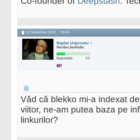
Co-founder of
Deepstash
. Tec
1st November 2010,
05:45
Bogdan Ungureanu
Membru SeoPedia
Reputatie:
33
Văd că blekko mi-a indexat dej
viitor, ne-am putea baza pe inf
linkurilor?