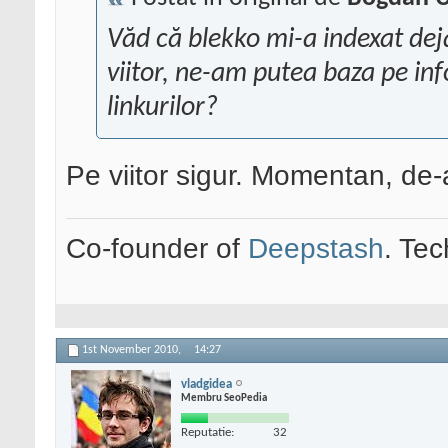
Văd că blekko mi-a indexat deja
viitor, ne-am putea baza pe inf
linkurilor?
Pe viitor sigur. Momentan, de-
Co-founder of
Deepstash
. Tec
1st November 2010,
14:27
vladgidea
Membru SeoPedia
Reputatie:
32