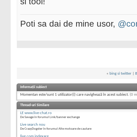
si tool!
Poti sa dai de mine usor,
@con
«
bing si twitter
|
B
Informații subiect
Momentan este/sunt 1 utilizator(i) care navighează în acest subiect.
(0 m
Thread-uri Similare
LE www.live-chat.ro
De Savage în forumul Link/banner exchange
Live search nou
De CrazyDogster în forumul Alte motoare de cautare
live.com indexare