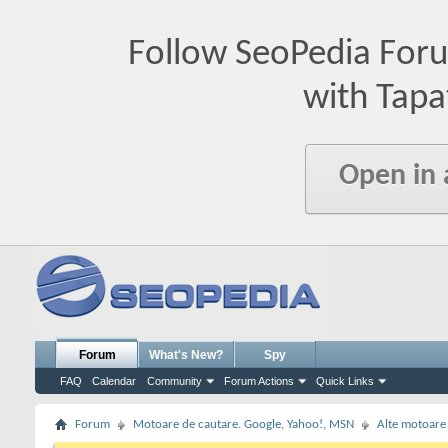
Follow SeoPedia For
with Tapa
Open in
Forum
What's New?
Spy
FAQ
Calendar
Community
Forum Actions
Quick Links
Forum
Motoare de cautare. Google, Yahoo!, MSN
Alte motoare