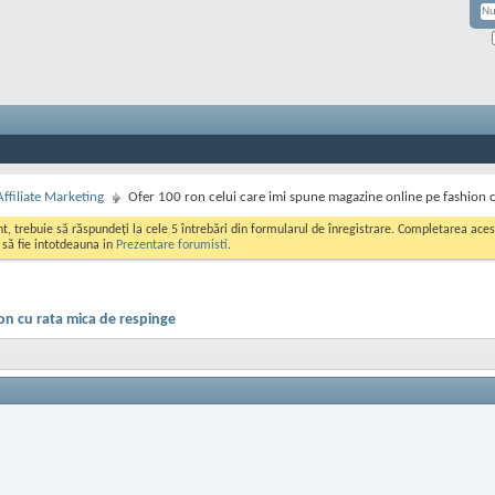
Affiliate Marketing
Ofer 100 ron celui care imi spune magazine online pe fashion 
ont, trebuie să răspundeți la cele 5 întrebări din formularul de înregistrare. Completarea a
i să fie intotdeauna in
Prezentare forumisti
.
on cu rata mica de respinge