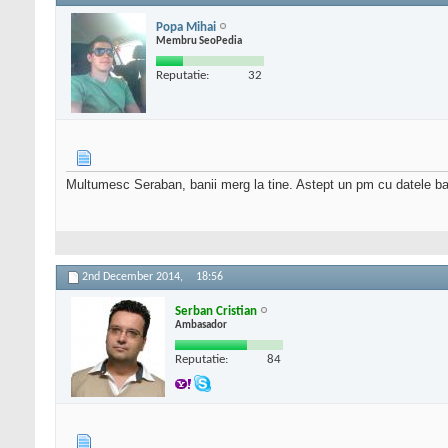
Popa Mihai
Membru SeoPedia
Reputatie:
32
Multumesc Seraban, banii merg la tine. Astept un pm cu datele b
2nd December 2014,
18:56
Serban Cristian
Ambasador
Reputatie:
84