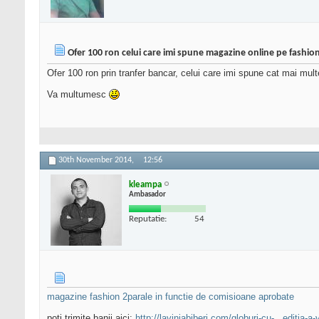
Ofer 100 ron celui care imi spune magazine online pe fashio
Ofer 100 ron prin tranfer bancar, celui care imi spune cat mai mu
Va multumesc
30th November 2014,
12:56
kleampa
Ambasador
Reputatie:
54
magazine fashion 2parale in functie de comisioane aprobate
poti trimite banii aici:
http://laviniabiberi.com/globuri-cu-...editia-a-v