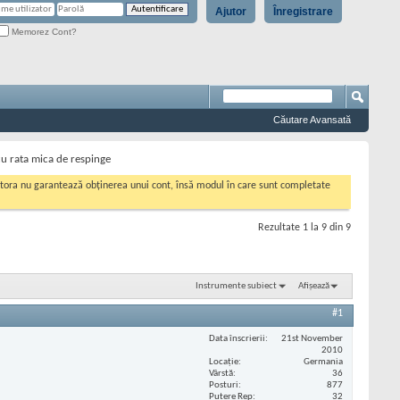
Ajutor
Înregistrare
Memorez Cont?
Căutare Avansată
cu rata mica de respinge
cestora nu garantează obținerea unui cont, însă modul în care sunt completate
Rezultate 1 la 9 din 9
Instrumente subiect
Afișează
#1
Data înscrierii
21st November
2010
Locaţie
Germania
Vârstă
36
Posturi
877
Putere Rep
32