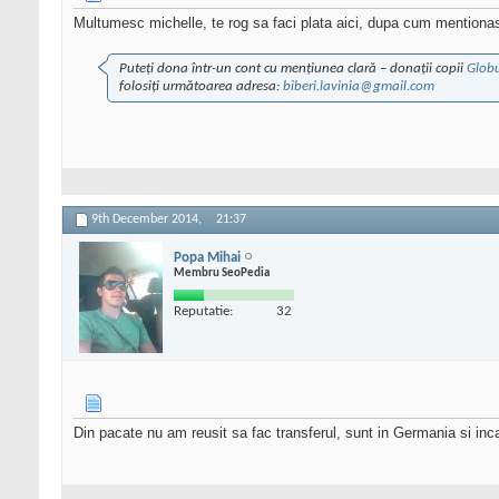
Multumesc michelle, te rog sa faci plata aici, dupa cum mentiona
Puteți dona într-un cont cu mențiunea clară – donații copii
Globu
folosiți următoarea adresa:
biberi.lavinia@gmail.com
9th December 2014,
21:37
Popa Mihai
Membru SeoPedia
Reputatie:
32
Din pacate nu am reusit sa fac transferul, sunt in Germania si inc