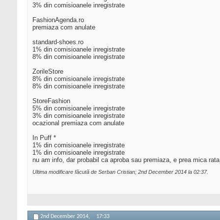
3% din comisioanele inregistrate
FashionAgenda.ro
premiaza com anulate
standard-shoes.ro
1% din comisioanele inregistrate
8% din comisioanele inregistrate
ZorileStore
8% din comisioanele inregistrate
8% din comisioanele inregistrate
StoreFashion
5% din comisioanele inregistrate
3% din comisioanele inregistrate
ocazional premiaza com anulate
In Puff *
1% din comisioanele inregistrate
1% din comisioanele inregistrate
nu am info, dar probabil ca aproba sau premiaza, e prea mica rata
Ultima modificare făcută de Serban Cristian; 2nd December 2014 la
02:37
.
2nd December 2014,
17:33