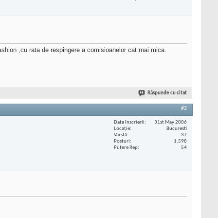
ashion ,cu rata de respingere a comisioanelor cat mai mica.
Răspunde cu citat
#2
Data înscrierii
31st May 2006
Locaţie
Bucuresti
Vârstă
37
Posturi
1.598
Putere Rep
54