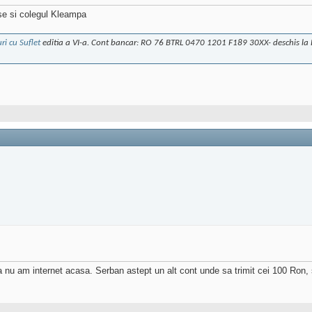
se si colegul Kleampa
ri cu Suflet
editia a VI-a. Cont bancar: RO 76 BTRL 0470 1201 F189 30XX- deschis la B
a nu am internet acasa. Serban astept un alt cont unde sa trimit cei 100 Ron, 