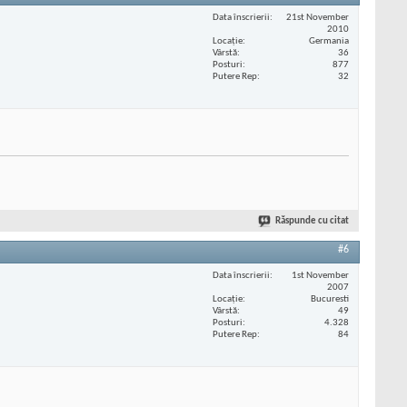
Data înscrierii
21st November
2010
Locaţie
Germania
Vârstă
36
Posturi
877
Putere Rep
32
Răspunde cu citat
#6
Data înscrierii
1st November
2007
Locaţie
Bucuresti
Vârstă
49
Posturi
4.328
Putere Rep
84