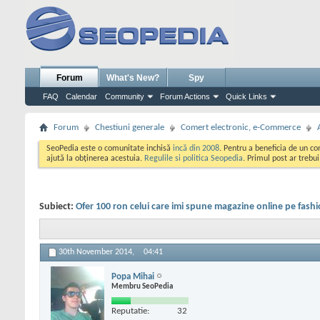
Forum
What's New?
Spy
FAQ
Calendar
Community
Forum Actions
Quick Links
Forum
Chestiuni generale
Comert electronic, e-Commerce
SeoPedia este o comunitate inchisă
incă din 2008
. Pentru a beneficia de un c
ajută la obținerea acestuia.
Regulile si politica Seopedia
. Primul post ar trebu
Subiect:
Ofer 100 ron celui care imi spune magazine online pe fashi
30th November 2014,
04:41
Popa Mihai
Membru SeoPedia
Reputatie:
32