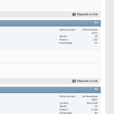
Răspunde cu citat
#3
Data înscrierii
24th October
2014
Vârstă
30
Posturi
152
Putere Rep
22
Răspunde cu citat
#4
Data înscrierii
1st November
2007
Locaţie
Bucuresti
Vârstă
49
Posturi
4.328
Putere Rep
84