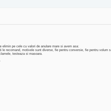
e elimin pe cele cu valori de anulare mare si avem asa:
ti le recomand, motivele sunt diverse, fie pentru conversie, fie pentru volum s
reclamele, testeaza si masoara.
n