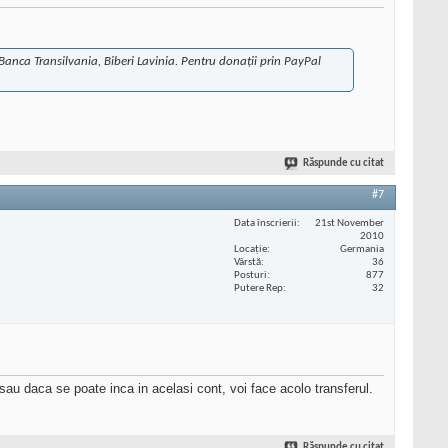
anca Transilvania, Biberi Lavinia. Pentru donații prin PayPal
Răspunde cu citat
#7
Data înscrierii
21st November
2010
Locaţie
Germania
Vârstă
36
Posturi
877
Putere Rep
32
sau daca se poate inca in acelasi cont, voi face acolo transferul.
Răspunde cu citat