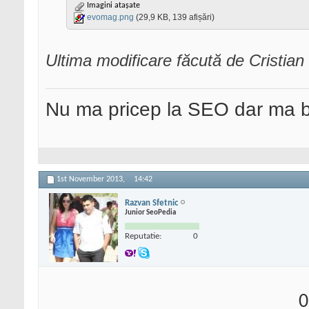
Imagini atașate
evomag.png
(29,9 KB, 139 afișări)
Ultima modificare făcută de Cristi
Nu ma pricep la SEO dar ma 
1st November 2013,
14:42
Razvan Sfetnic
Junior SeoPedia
Reputatie:
0
0