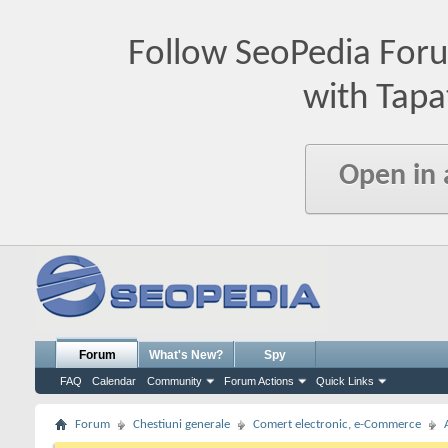
Follow SeoPedia For
with Tapa
Open in
Forum
What's New?
Spy
FAQ
Calendar
Community
Forum Actions
Quick Links
Forum
Chestiuni generale
Comert electronic, e-Commerce