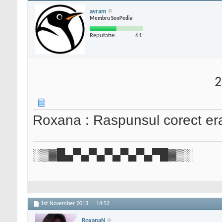
avram
Membru SeoPedia
Reputatie:
61
2
Roxana : Raspunsul corect era 
░▒▓█▄▀▄▀▄▀▄▀▄▀▄▀█▓▒░
1st November 2013,
14:52
RoxanaN