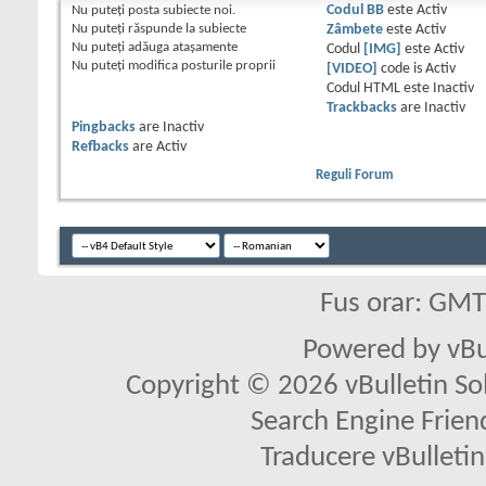
Nu puteţi
posta subiecte noi.
Codul BB
este
Activ
Nu puteţi
răspunde la subiecte
Zâmbete
este
Activ
Nu puteţi
adăuga ataşamente
Codul
[IMG]
este
Activ
Nu puteţi
modifica posturile proprii
[VIDEO]
code is
Activ
Codul HTML este
Inactiv
Trackbacks
are
Inactiv
Pingbacks
are
Inactiv
Refbacks
are
Activ
Reguli Forum
Fus orar: GM
Powered by vBu
Copyright © 2026 vBulletin Solu
Search Engine Frien
Traducere vBullet