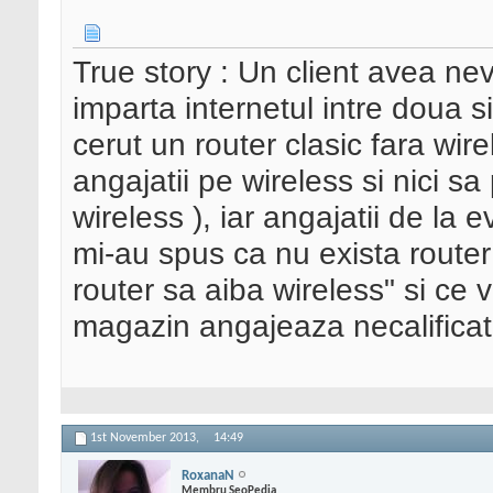
True story : Un client avea nev
imparta internetul intre doua
cerut un router clasic fara wire
angajatii pe wireless si nici s
wireless ), iar angajatii de l
mi-au spus ca nu exista router 
router sa aiba wireless" si ce
magazin angajeaza necalificati,
1st November 2013,
14:49
RoxanaN
Membru SeoPedia