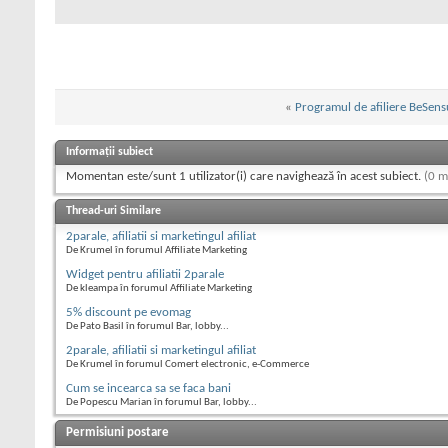
«
Programul de afiliere BeSensu
Informații subiect
Momentan este/sunt 1 utilizator(i) care navighează în acest subiect.
(0 m
Thread-uri Similare
2parale, afiliatii si marketingul afiliat
De Krumel în forumul Affiliate Marketing
Widget pentru afiliatii 2parale
De kleampa în forumul Affiliate Marketing
5% discount pe evomag
De Pato Basil în forumul Bar, lobby...
2parale, afiliatii si marketingul afiliat
De Krumel în forumul Comert electronic, e-Commerce
Cum se incearca sa se faca bani
De Popescu Marian în forumul Bar, lobby...
Permisiuni postare