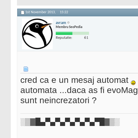
1st November 2013,
15:22
avram
Membru SeoPedia
Reputatie:
61
cred ca e un mesaj automat
automata ...daca as fi evoMag,
sunt neincrezatori ?
░▒▓█▄▀▄▀▄▀▄▀▄▀▄▀█▓▒░