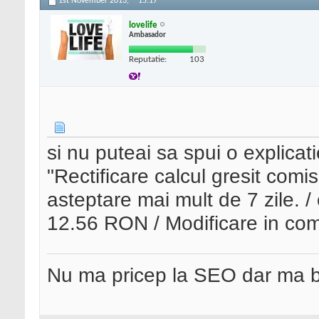
1st November 2013,
15:17
lovelife
Ambasador
Reputatie:
103
si nu puteai sa spui o explicat
"Rectificare calcul gresit comi
asteptare mai mult de 7 zile. 
12.56 RON / Modificare in co
Nu ma pricep la SEO dar ma 