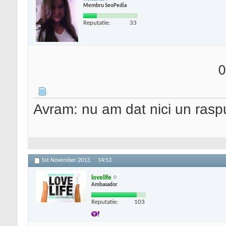
Membru SeoPedia
Reputatie:
33
0
Avram: nu am dat nici un rasp
1st November 2013,
14:53
lovelife
Ambasador
Reputatie:
103