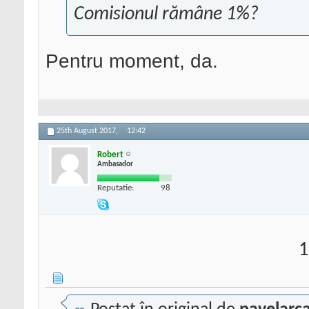
Comisionul rămâne 1%?
Pentru moment, da.
25th August 2017,
12:42
Robert
Ambasador
Reputatie:
98
1