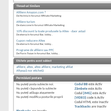
Thread-uri Similare
Afiliere Amazon.com ?
De Nichita în forumul Affiliate Marketing
Afiliere turism
De stanccone în forumul Affiliate Marketing
10% discount la toate produsele la Altex - daor astazi
De eterna în forumul Bar, lobby...
Cupon reducere Altex
De eterna în forumul Bar, lobby...
Programe de afiliere sau PPC
De Florin Traian în forumul Bar, lobby...
Etichete pentru acest subiect
afiliere
,
altex
,
altex afiliere
,
marketing afiliat
Afișează nor etichetă
Permisiuni postare
Nu puteţi
posta subiecte noi.
Codul BB
este
Activ
Nu puteţi
răspunde la subiecte
Zâmbete
este
Activ
Nu puteţi
adăuga ataşamente
Codul
[IMG]
este
Activ
Nu puteţi
modifica posturile proprii
[VIDEO]
code is
Activ
Codul HTML este
Inactiv
Trackbacks
are
Inactiv