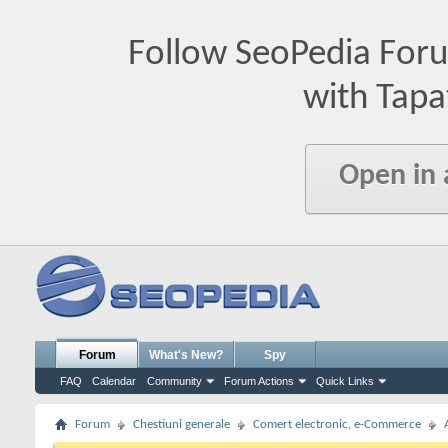
Follow SeoPedia For
with Tapa
Open in
Forum
What's New?
Spy
FAQ
Calendar
Community
Forum Actions
Quick Links
Forum
Chestiuni generale
Comert electronic, e-Commerce