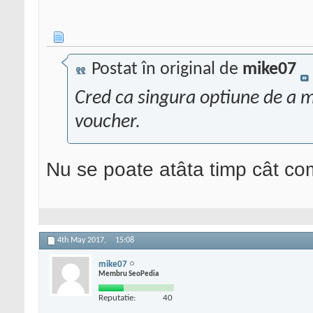
Postat în original de
mike07
Cred ca singura optiune de a m
voucher.
Nu se poate atâta timp cât com
4th May 2017,
15:08
mike07
Membru SeoPedia
Reputatie:
40