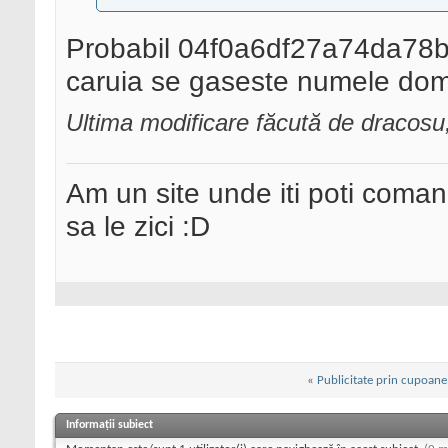
Probabil 04f0a6df27a74da78b
caruia se gaseste numele dom
Ultima modificare făcută de dracos
Am un site unde iti poti coma
sa le zici :D
«
Publicitate prin cupoan
Informații subiect