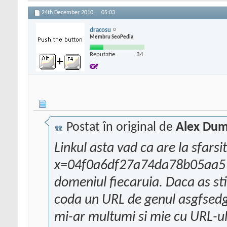
24th December 2010,
05:03
dracosu
Membru SeoPedia
Reputatie:
34
Postat în original de
Alex Dum
Linkul asta vad ca are la sfarsit
x=04f0a6df27a74da78b05aa57a
domeniul fiecaruia. Daca as sti
coda un URL de genul asgfsedg
mi-ar multumi si mie cu URL-u