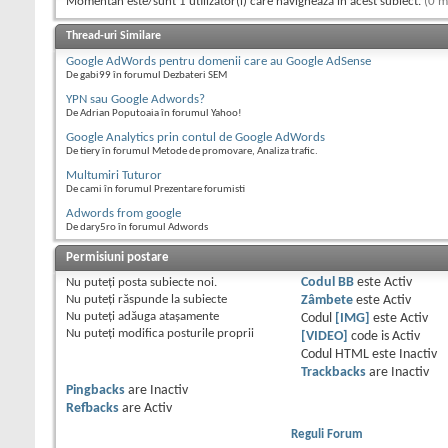
Momentan este/sunt 1 utilizator(i) care navighează în acest subiect.
(0 m
Thread-uri Similare
Google AdWords pentru domenii care au Google AdSense
De gabi99 în forumul Dezbateri SEM
YPN sau Google Adwords?
De Adrian Poputoaia în forumul Yahoo!
Google Analytics prin contul de Google AdWords
De tiery în forumul Metode de promovare, Analiza trafic.
Multumiri Tuturor
De cami în forumul Prezentare forumisti
Adwords from google
De dary5ro în forumul Adwords
Permisiuni postare
Nu puteţi
posta subiecte noi.
Codul BB
este
Activ
Nu puteţi
răspunde la subiecte
Zâmbete
este
Activ
Nu puteţi
adăuga ataşamente
Codul
[IMG]
este
Activ
Nu puteţi
modifica posturile proprii
[VIDEO]
code is
Activ
Codul HTML este
Inactiv
Trackbacks
are
Inactiv
Pingbacks
are
Inactiv
Refbacks
are
Activ
Reguli Forum