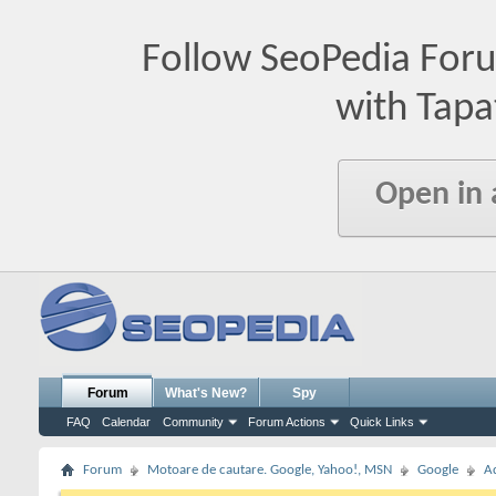
Follow SeoPedia For
with Tapa
Open in
Forum
What's New?
Spy
FAQ
Calendar
Community
Forum Actions
Quick Links
Forum
Motoare de cautare. Google, Yahoo!, MSN
Google
A