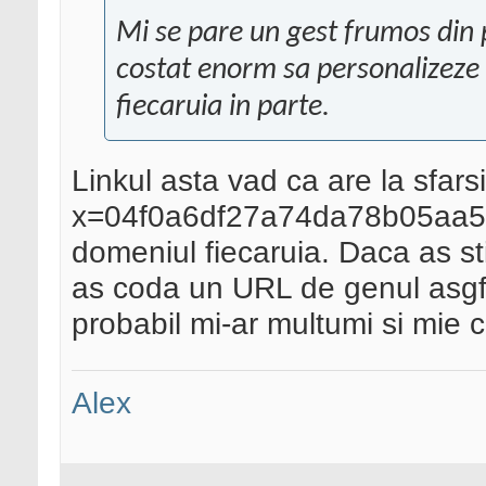
Mi se pare un gest frumos din 
costat enorm sa personalizeze 
fiecaruia in parte.
Linkul asta vad ca are la sfarsi
x=04f0a6df27a74da78b05aa57a
domeniul fiecaruia. Daca as sti
as coda un URL de genul asgf
probabil mi-ar multumi si mie 
Alex