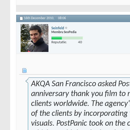
16th December 2010,
08:06
Seinfeld
Membru SeoPedia
Reputatie:
40
AKQA San Francisco asked Post
anniversary thank you film to
clients worldwide. The agency'
of the clients by incorporatin
visuals. PostPanic took on the 