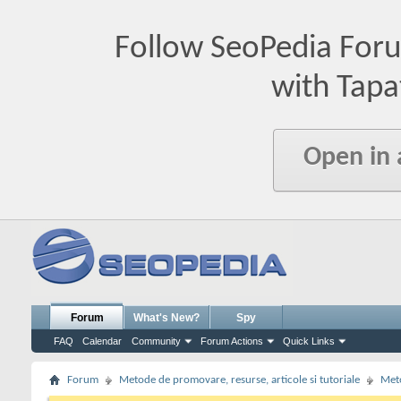
Follow SeoPedia For
with Tapa
Open in
Forum
What's New?
Spy
FAQ
Calendar
Community
Forum Actions
Quick Links
Forum
Metode de promovare, resurse, articole si tutoriale
Meto