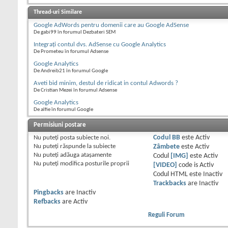
Thread-uri Similare
Google AdWords pentru domenii care au Google AdSense
De gabi99 în forumul Dezbateri SEM
Integraţi contul dvs. AdSense cu Google Analytics
De Prometeu în forumul Adsense
Google Analytics
De Andreib21 în forumul Google
Aveti bid minim, destul de ridicat in contul Adwords ?
De Cristian Mezei în forumul Adsense
Google Analytics
De alfie în forumul Google
Permisiuni postare
Nu puteţi
posta subiecte noi.
Codul BB
este
Activ
Nu puteţi
răspunde la subiecte
Zâmbete
este
Activ
Nu puteţi
adăuga ataşamente
Codul
[IMG]
este
Activ
Nu puteţi
modifica posturile proprii
[VIDEO]
code is
Activ
Codul HTML este
Inactiv
Trackbacks
are
Inactiv
Pingbacks
are
Inactiv
Refbacks
are
Activ
Reguli Forum