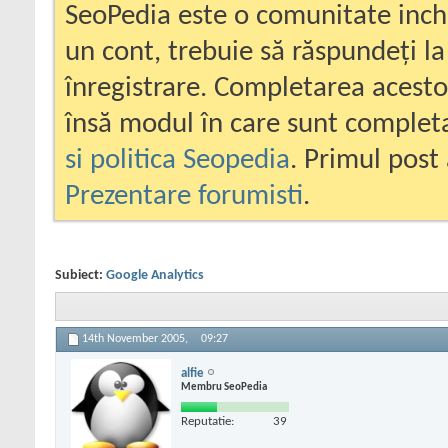
SeoPedia este o comunitate inc
un cont, trebuie să răspundeți la
înregistrare. Completarea acesto
însă modul în care sunt completa
si politica Seopedia
. Primul post 
Prezentare forumisti
.
Subiect:
Google Analytics
14th November 2005,
09:27
alfie
Membru SeoPedia
Reputatie:
39