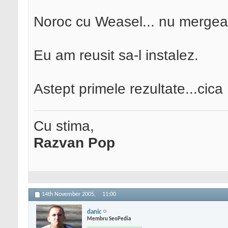
Noroc cu Weasel... nu merge
Eu am reusit sa-l instalez.
Astept primele rezultate...cica
Cu stima,
Razvan Pop
14th November 2005,
11:00
danic
Membru SeoPedia