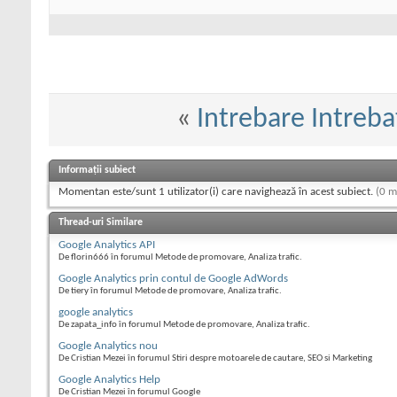
«
Intrebare Intreb
Informații subiect
Momentan este/sunt 1 utilizator(i) care navighează în acest subiect.
(0 m
Thread-uri Similare
Google Analytics API
De florin666 în forumul Metode de promovare, Analiza trafic.
Google Analytics prin contul de Google AdWords
De tiery în forumul Metode de promovare, Analiza trafic.
google analytics
De zapata_info în forumul Metode de promovare, Analiza trafic.
Google Analytics nou
De Cristian Mezei în forumul Stiri despre motoarele de cautare, SEO si Marketing
Google Analytics Help
De Cristian Mezei în forumul Google