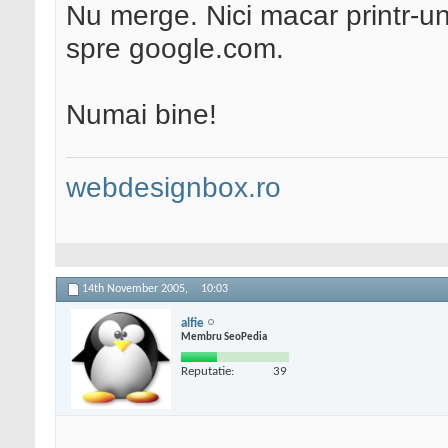
Nu merge. Nici macar printr-u
spre google.com.
Numai bine!
webdesignbox.ro
14th November 2005,
10:03
alfie
Membru SeoPedia
Reputatie:
39