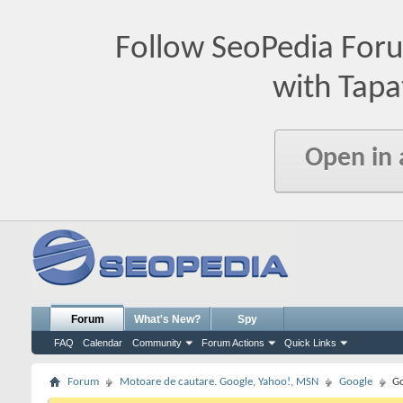
Follow SeoPedia For
with Tapa
Open in
Forum
What's New?
Spy
FAQ
Calendar
Community
Forum Actions
Quick Links
Forum
Motoare de cautare. Google, Yahoo!, MSN
Google
Go