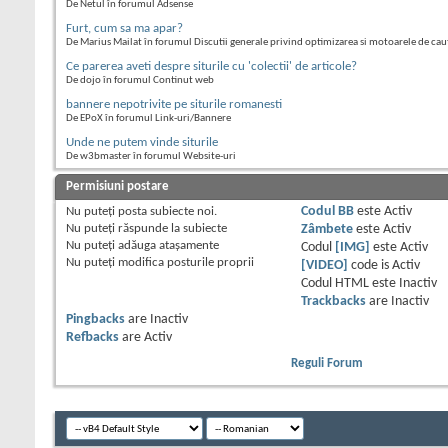
De Netul în forumul Adsense
Furt, cum sa ma apar?
De Marius Mailat în forumul Discutii generale privind optimizarea si motoarele de cau
Ce parerea aveti despre siturile cu 'colectii' de articole?
De dojo în forumul Continut web
bannere nepotrivite pe siturile romanesti
De EPoX în forumul Link-uri/Bannere
Unde ne putem vinde siturile
De w3bmaster în forumul Website-uri
Permisiuni postare
Nu puteţi
posta subiecte noi.
Codul BB
este
Activ
Nu puteţi
răspunde la subiecte
Zâmbete
este
Activ
Nu puteţi
adăuga ataşamente
Codul
[IMG]
este
Activ
Nu puteţi
modifica posturile proprii
[VIDEO]
code is
Activ
Codul HTML este
Inactiv
Trackbacks
are
Inactiv
Pingbacks
are
Inactiv
Refbacks
are
Activ
Reguli Forum