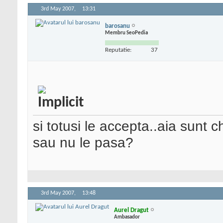
3rd May 2007,
13:31
barosanu
Membru SeoPedia
Reputatie:
37
si totusi le accepta..aia sunt 
sau nu le pasa?
3rd May 2007,
13:48
Aurel Dragut
Ambasador