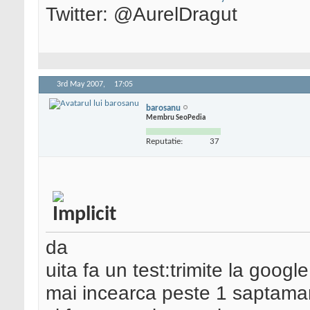
Twitter: @AurelDragut
3rd May 2007,
17:05
barosanu
Membru SeoPedia
Reputatie:
37
da
uita fa un test:trimite la googl
mai incearca peste 1 saptaman