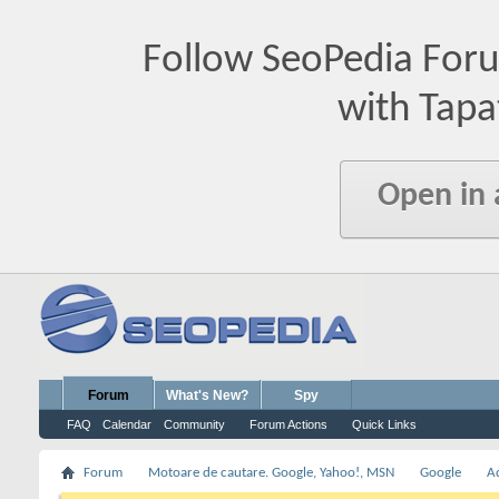
Follow SeoPedia For
with Tapa
Open in
Forum
What's New?
Spy
FAQ
Calendar
Community
Forum Actions
Quick Links
Forum
Motoare de cautare. Google, Yahoo!, MSN
Google
A