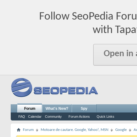
Follow SeoPedia For
with Tapa
Open in
Forum
What's New?
Spy
FAQ
Calendar
Community
Forum Actions
Quick Links
Forum
Motoare de cautare. Google, Yahoo!, MSN
Google
A