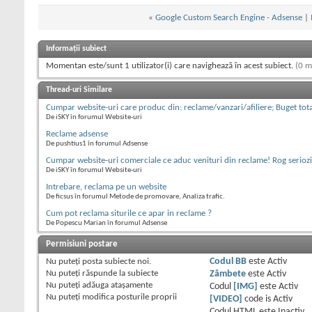
«
Google Custom Search Engine - Adsense
|
Informații subiect
Momentan este/sunt 1 utilizator(i) care navighează în acest subiect.
(0 m
Thread-uri Similare
Cumpar website-uri care produc din: reclame/vanzari/afiliere; Buget tot
De iSKY în forumul Website-uri
Reclame adsense
De pushtius1 în forumul Adsense
Cumpar website-uri comerciale ce aduc venituri din reclame! Rog serioz
De iSKY în forumul Website-uri
Intrebare, reclama pe un website
De ficsus în forumul Metode de promovare, Analiza trafic.
Cum pot reclama siturile ce apar in reclame ?
De Popescu Marian în forumul Adsense
Permisiuni postare
Nu puteţi
posta subiecte noi.
Codul BB
este
Activ
Nu puteţi
răspunde la subiecte
Zâmbete
este
Activ
Nu puteţi
adăuga ataşamente
Codul
[IMG]
este
Activ
Nu puteţi
modifica posturile proprii
[VIDEO]
code is
Activ
Codul HTML este
Inactiv